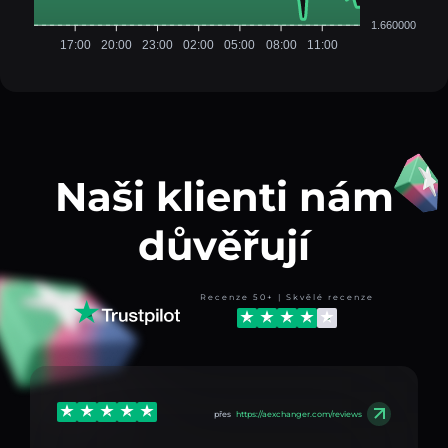
1.660000
17:00
20:00
23:00
02:00
05:00
08:00
11:00
Naši klienti nám
důvěřují
Recenze 50+ | Skvělé recenze
přes
https://aexchanger.com/reviews