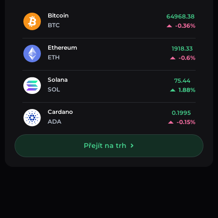
Bitcoin
64968.38
BTC
-0.36%
Ethereum
1918.33
ETH
-0.6%
Solana
75.44
SOL
1.88%
Cardano
0.1995
ADA
-0.15%
Přejít na trh