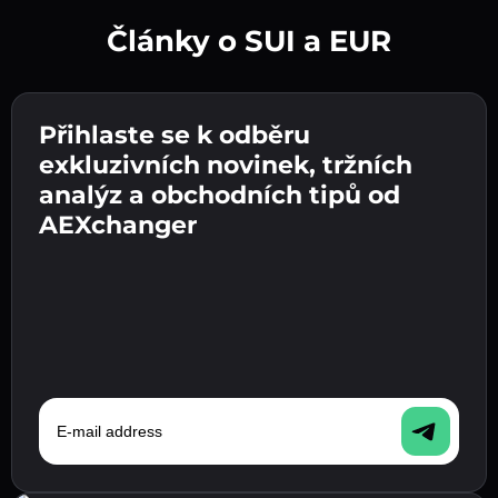
Články o SUI a EUR
Vytvořte silné heslo 👉 pokračujte k ověření.
Přihlaste se k odběru
Zadejte adresu své kryptopeněženky 👉
Odešlete vklad 👉 obdržíte kryptoměnu nebo
pokračujte k dalšímu kroku.
exkluzivních novinek, tržních
fiat měnu ve své peněžence.
Potvrďte svou totožnost 👉 pokračujte k
analýz a obchodních tipů od
poslednímu kroku.
AEXchanger
E-mail address