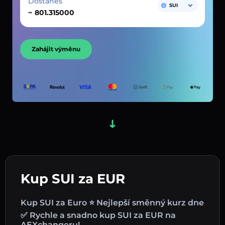
Dostaneš
SUI
~
Zahájit výměnu
Kup SUI za EUR
Kup SUI za Euro ⭐ Nejlepší směnný kurz dne
✅ Rychle a snadno kup SUI za EUR na
AEXchangeru!