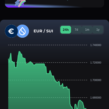
24h
7d
1m
1y
EUR / SUI
1.740000
1.720000
1.700000
1.680000