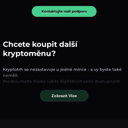
Kontaktujte naši podporu
Chcete koupit další
kryptoměnu?
Kryptotrh se nezastavuje u jedné mince - a vy byste také
neměli.
Prozkoumejte široký výběr digitálních aktiv dostupných
pro směnu a obchodování na naší platformě. Ať už
hledáte zavedené stablecoiny, slibné altcoiny nebo
Zobrazit Více
trendové nové tokeny, najdete je všechny na jednom
místě.
Naše stránka Trh poskytuje ceny v reálném čase,
podrobné grafy a rychlé konverzní nástroje, které vám
pomohou činit informovaná rozhodnutí. Porovnávejte