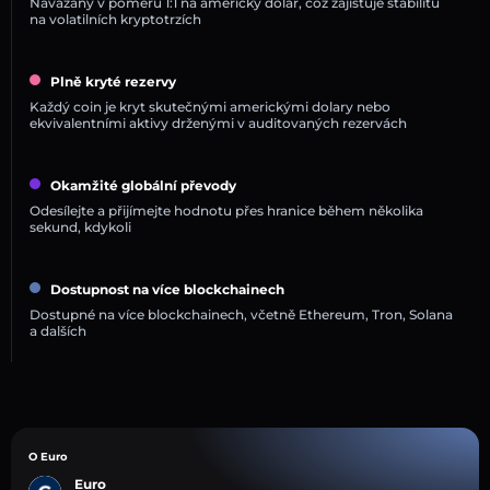
Navázány v poměru 1:1 na americký dolar, což zajišťuje stabilitu
na volatilních kryptotrzích
Plně kryté rezervy
Každý coin je kryt skutečnými americkými dolary nebo
ekvivalentními aktivy drženými v auditovaných rezervách
Okamžité globální převody
Odesílejte a přijímejte hodnotu přes hranice během několika
sekund, kdykoli
Dostupnost na více blockchainech
Dostupné na více blockchainech, včetně Ethereum, Tron, Solana
a dalších
O Euro
Euro