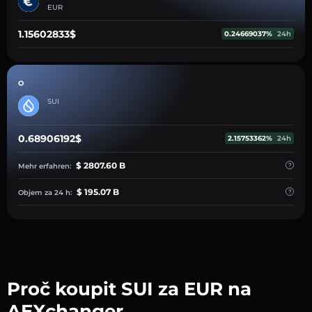
EUR
1.15602833$
0.24669037%
24h
O
SUI
0.68906192$
2.15753362%
24h
$ 2807.60 B
Mehr erfahren:
$ 195.07 B
Objem za 24 h:
Proč koupit SUI za EUR na
AEXchanger