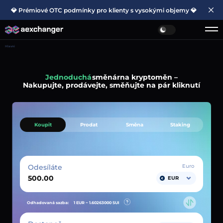
💎 Prémiové OTC podmínky pro klienty s vysokými objemy 💎
Hlavní
Jednoduchá
směnárna kryptoměn –
Nakupujte, prodávejte, směňujte na pár kliknutí
Koupit
Prodat
Směna
Staking
Odesíláte
Euro
EUR
Odhadovaná sazba:
1 EUR ~
1.60263000
SUI