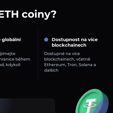
 ETH coiny?
 globální
Dostupnost na více
blockchainech
ijímejte
Dostupné na více
 hranice během
blockchainech, včetně
d, kdykoli
Ethereum, Tron, Solana a
dalších