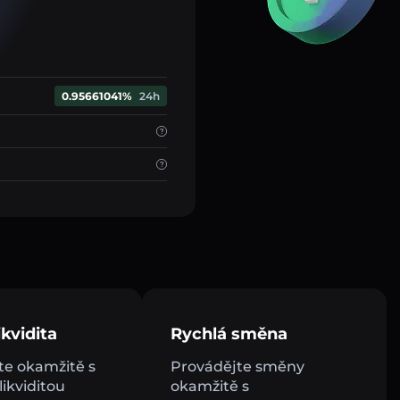
0.95661041%
24h
kvidita
Rychlá směna
e okamžitě s
Provádějte směny
ikviditou
okamžitě s