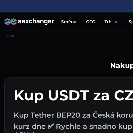
Směna
OTC
Trh
S
Hlavní
Nakupu
Kup USDT za C
Kup Tether BEP20 za Česká koru
kurz dne ✅ Rychle a snadno ku