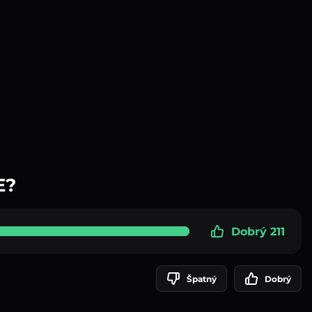
E?
Dobrý 211
Špatný
Dobrý