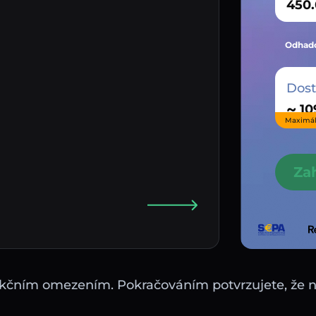
Odhado
Dos
~
Maximál
Za
sdikčním omezením. Pokračováním potvrzujete, že 