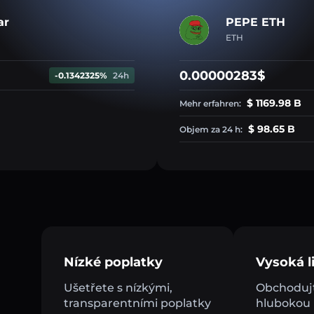
ar
PEPE ETH
ETH
0.00000283$
-0.1342325%
24h
$ 1169.98 B
Mehr erfahren:
$ 98.65 B
Objem za 24 h:
Nízké poplatky
Vysoká li
Ušetřete s nízkými,
Obchodujt
transparentními poplatky
hlubokou l