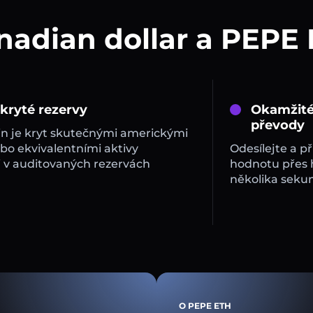
nadian dollar a PEPE
 kryté rezervy
Okamžité
převody
in je kryt skutečnými americkými
bo ekvivalentními aktivy
Odesílejte a př
 v auditovaných rezervách
hodnotu přes
několika sekun
O PEPE ETH