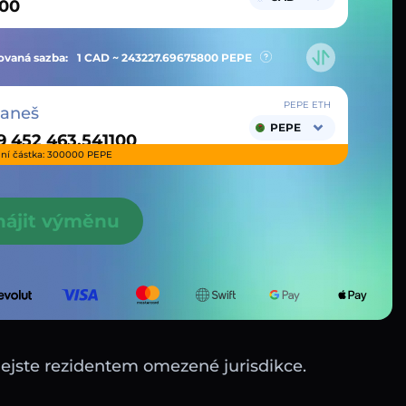
vaná sazba:
1 CAD ~
243227.69675800
PEPE
PEPE ETH
taneš
PEPE
ní částka: 300000 PEPE
hájit výměnu
nejste rezidentem omezené jurisdikce.