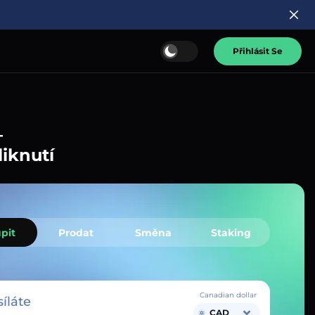
Přihlásit Se
–
liknutí
pit
Prodat
Směna
Staking
Canadian dollar
íláte
CAD