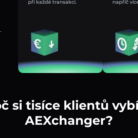
při každé transakci.
napříč víc
–
č si tisíce klientů vybí
AEXchanger?