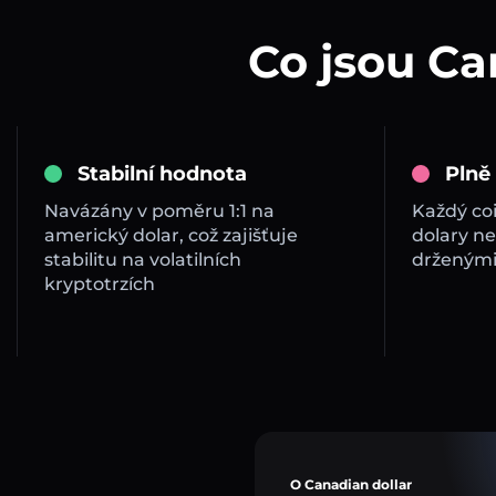
Co jsou Ca
Stabilní hodnota
Plně
Navázány v poměru 1:1 na
Každý co
americký dolar, což zajišťuje
dolary ne
stabilitu na volatilních
drženými
kryptotrzích
O Canadian dollar