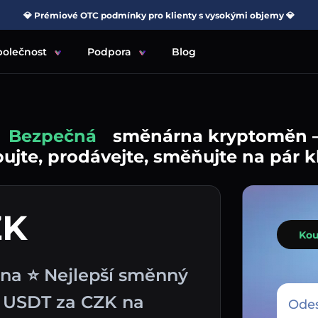
💎 Prémiové OTC podmínky pro klienty s vysokými objemy 💎
polečnost
Podpora
Blog
Jednoduchá
směnárna kryptoměn 
jte, prodávejte, směňujte na pár k
ZK
Kou
na ⭐ Nejlepší směnný
p USDT za CZK na
Odes