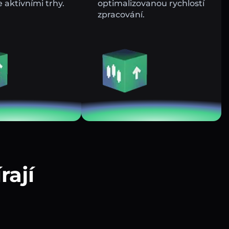
e aktivními trhy.
optimalizovanou rychlostí
zpracování.
rají