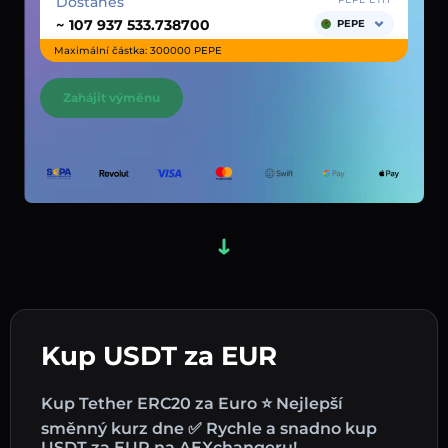
Dostaneš
~
PEPE
Maximální částka: 300000 PEPE
Zahájit výměnu
Kup USDT za EUR
Kup Tether ERC20 za Euro ⭐ Nejlepší
směnný kurz dne ✅ Rychle a snadno kup
USDT za EUR na AEXchangeru!