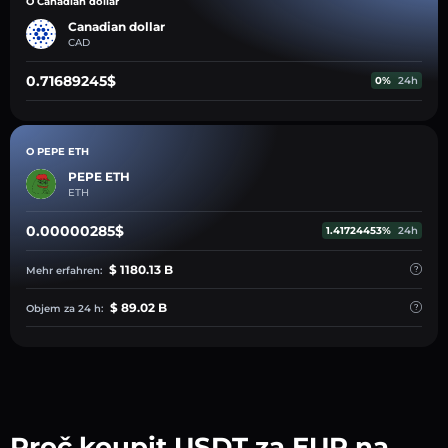
O Canadian dollar
Canadian dollar
CAD
0.71689245$
0%
24h
O PEPE ETH
PEPE ETH
ETH
0.00000285$
1.41724453%
24h
$ 1180.13 B
Mehr erfahren:
$ 89.02 B
Objem za 24 h:
Proč koupit USDT za EUR na