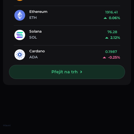
Ethereum
1916.41
ETH
0.06%
Solana
76.28
SOL
2.12%
Cardano
0.1987
ADA
-0.25%
Přejít na trh
Hlavní