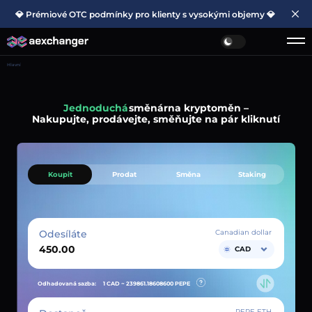
💎 Prémiové OTC podmínky pro klienty s vysokými objemy 💎
Hlavní
Jednoduchá
směnárna kryptoměn –
Nakupujte, prodávejte, směňujte na pár kliknutí
Koupit
Prodat
Směna
Staking
Odesíláte
Canadian dollar
CAD
Odhadovaná sazba:
1 CAD ~
239861.18608600
PEPE
PEPE ETH