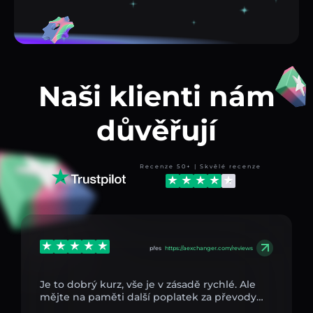
Naši klienti nám
důvěřují
Recenze 50+ | Skvělé recenze
přes
https://aexchanger.com/reviews
Je to dobrý kurz, vše je v zásadě rychlé. Ale
mějte na paměti další poplatek za převody…