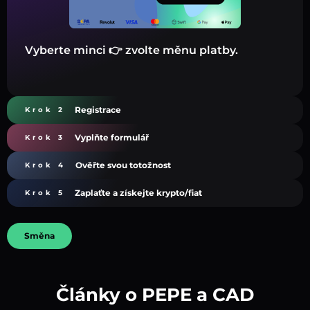
Vyberte minci 👉 zvolte měnu platby.
Registrace
Krok 2
Vyplňte formulář
Krok 3
Ověřte svou totožnost
Krok 4
Zaplaťte a získejte krypto/fiat
Krok 5
Směna
Články o PEPE a CAD