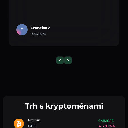
Frantisek
F
14.03.2024
Trh s kryptoměnami
Bitcoin
64820.13
BTC
-0.25%