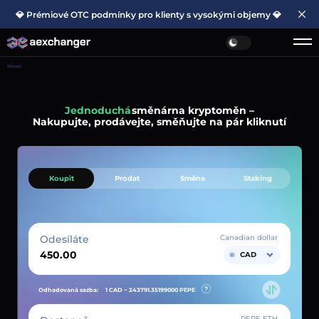
💎 Prémiové OTC podmínky pro klienty s vysokými objemy 💎
Hlavní
Jednoduchá
směnárna kryptoměn –
Nakupujte, prodávejte, směňujte na pár kliknutí
Koupit
Prodat
Směna
Staking
Odesíláte
Canadian dollar
CAD
Odhadovaná sazba:
1 CAD ~
243791.35199000
PEPE
PEPE ETH