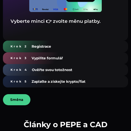
Vyberte minci 👉 zvolte měnu platby.
Registrace
Krok 2
Vyplňte formulář
Krok 3
Ověřte svou totožnost
Krok 4
Zaplaťte a získejte krypto/fiat
Krok 5
Směna
Články o PEPE a CAD