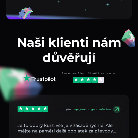
Naši klienti nám
důvěřují
Recenze 50+ | Skvělé recenze
přes
https://aexchanger.com/reviews
Je to dobrý kurz, vše je v zásadě rychlé. Ale
mějte na paměti další poplatek za převody…