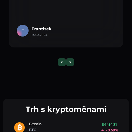
Frantisek
F
14.03.2024
Trh s kryptoměnami
Bitcoin
64414.31
BTC
-0.59%