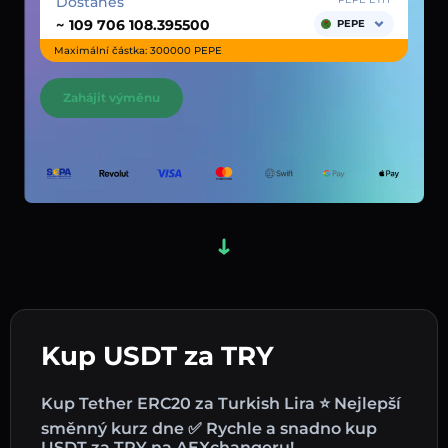
Dostaneš
~
PEPE
Maximální částka: 300000 PEPE
Zahájit výměnu
Kup USDT za TRY
Kup Tether ERC20 za Turkish Lira ⭐ Nejlepší
směnný kurz dne ✅ Rychle a snadno kup
USDT za TRY na AEXchangeru!