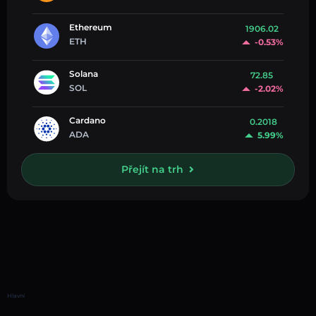
Ethereum
1906.02
ETH
-0.53%
Solana
72.85
SOL
-2.02%
Cardano
0.2018
ADA
5.99%
Přejít na trh
Hlavní