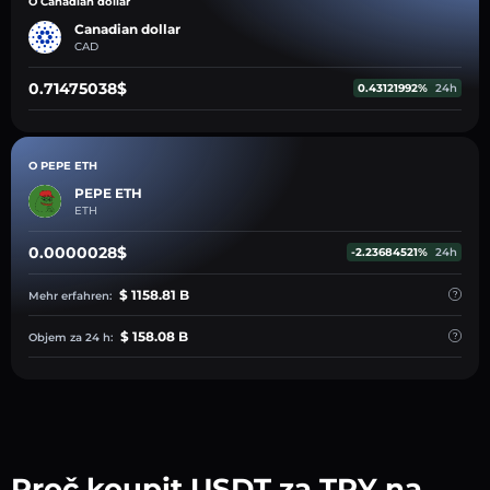
O Canadian dollar
Canadian dollar
CAD
0.71475038$
0.43121992%
24h
O PEPE ETH
PEPE ETH
ETH
0.0000028$
-2.23684521%
24h
$ 1158.81 B
Mehr erfahren:
$ 158.08 B
Objem za 24 h:
Proč koupit USDT za TRY na