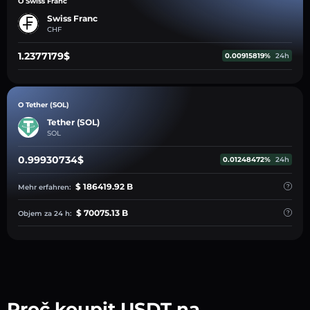
O Swiss Franc
Swiss Franc
CHF
1.2377179$
0.00915819%
24h
O Tether (SOL)
Tether (SOL)
SOL
0.99930734$
0.01248472%
24h
$ 186419.92 B
Mehr erfahren:
$ 70075.13 B
Objem za 24 h:
Proč koupit USDT na