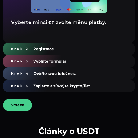
Vyberte minci 👉 zvolte měnu platby.
Registrace
Krok 2
Vyplňte formulář
Krok 3
Ověřte svou totožnost
Krok 4
Zaplaťte a získejte krypto/fiat
Krok 5
Směna
Články o USDT