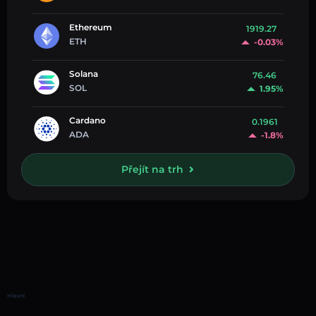
Ethereum
1919.27
ETH
-0.03%
Solana
76.46
SOL
1.95%
Cardano
0.1961
ADA
-1.8%
Přejít na trh
Hlavní