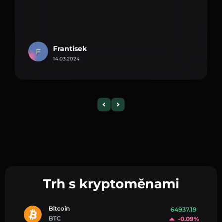
Frantisek
F
14.03.2024
Trh s kryptoměnami
Bitcoin
64937.19
BTC
-0.09%