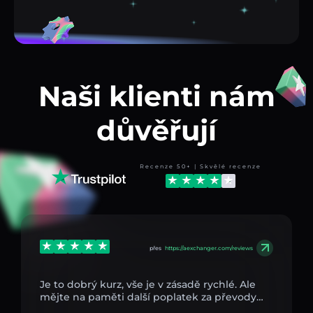
Naši klienti nám
důvěřují
Recenze 50+ | Skvělé recenze
přes
https://aexchanger.com/reviews
Je to dobrý kurz, vše je v zásadě rychlé. Ale
mějte na paměti další poplatek za převody…