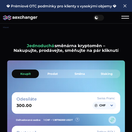
💎 Prémiové OTC podmínky pro klienty s vysokými objemy 💎
Hlavní
Jednoduchá
směnárna kryptoměn –
Nakupujte, prodávejte, směňujte na pár kliknutí
Koupit
Prodat
Směna
Staking
Odesíláte
Swiss Franc
CHF
Odhadovaná sazba:
1 CHF ~
1.18796000
USDT
Tether (SOL)