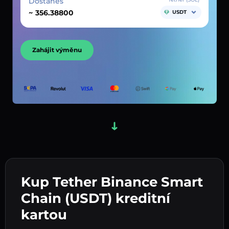
Dostaneš
~
USDT
Zahájit výměnu
Kup Tether Binance Smart
Chain (USDT) kreditní
kartou