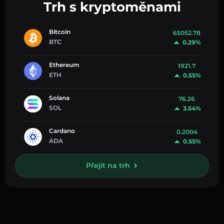
Trh s kryptoměnami
Bitcoin
65052.78
BTC
0.29%
Ethereum
1921.7
ETH
0.55%
Solana
76.26
SOL
3.54%
Cardano
0.2004
ADA
0.55%
Přejít na trh