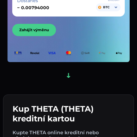
Dostaneš
~
BTC
Zahájit výměnu
Kup THETA (THETA)
kreditní kartou
Kupte THETA online kreditní nebo