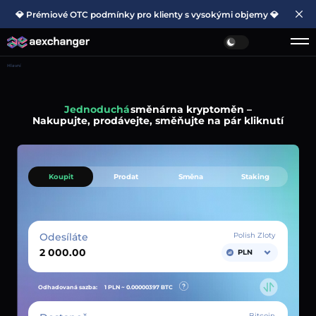
💎 Prémiové OTC podmínky pro klienty s vysokými objemy 💎
Hlavní
Jednoduchá
směnárna kryptoměn –
Nakupujte, prodávejte, směňujte na pár kliknutí
Koupit
Prodat
Směna
Staking
Odesíláte
Polish Zloty
PLN
Odhadovaná sazba:
1 PLN ~
0.00000397
BTC
Bitcoin