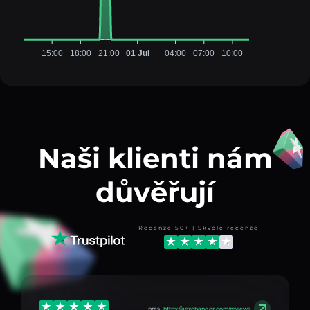
15:00
18:00
21:00
01 Jul
04:00
07:00
10:00
Naši klienti nám
důvěřují
Recenze 50+ | Skvělé recenze
přes
https://aexchanger.com/reviews