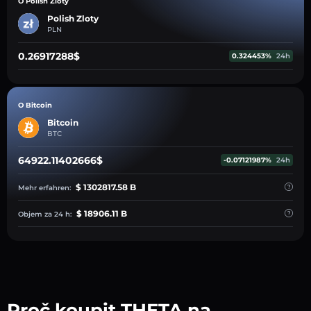
O Polish Zloty
Polish Zloty
PLN
0.26917288$
0.324453%
24h
O Bitcoin
Bitcoin
BTC
64922.11402666$
-0.07121987%
24h
$ 1302817.58 B
Mehr erfahren:
$ 18906.11 B
Objem za 24 h:
Proč koupit THETA na