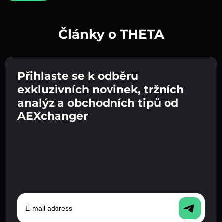
Články o THETA
Vytvořte silné heslo 👉 pokračujte k ověření.
Přihlaste se k odběru
Zadejte adresu své kryptopeněženky 👉
Odešlete vklad 👉 obdržíte kryptoměnu nebo
pokračujte k dalšímu kroku.
exkluzivních novinek, tržních
fiat měnu ve své peněžence.
Potvrďte svou totožnost 👉 pokračujte k
analýz a obchodních tipů od
poslednímu kroku.
AEXchanger
E-mail address