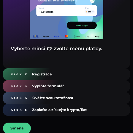
Vyberte minci 👉 zvolte měnu platby.
Registrace
Krok 2
Vyplňte formulář
Krok 3
Ověřte svou totožnost
Krok 4
Zaplaťte a získejte krypto/fiat
Krok 5
Směna