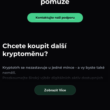
pomůže
Kontaktujte naši podporu
Chcete koupit další
kryptoměnu?
Kryptotrh se nezastavuje u jedné mince - a vy byste také
neměli.
Prozkoumejte široký výběr digitálních aktiv dostupných
pro směnu a obchodování na naší platformě. Ať už
hledáte zavedené stablecoiny, slibné altcoiny nebo
Zobrazit Více
trendové nové tokeny, najdete je všechny na jednom
místě.
Naše stránka Trh poskytuje ceny v reálném čase,