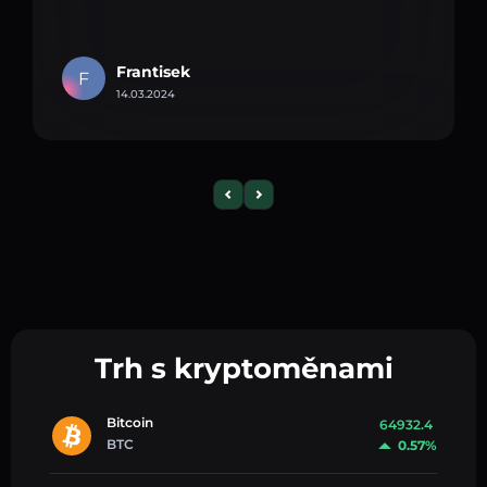
Frantisek
F
14.03.2024
Trh s kryptoměnami
Bitcoin
64932.4
BTC
0.57%