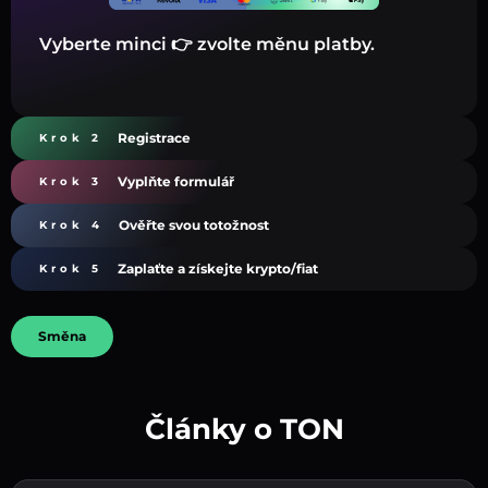
Vyberte minci 👉 zvolte měnu platby.
Registrace
Krok 2
Vyplňte formulář
Krok 3
Ověřte svou totožnost
Krok 4
Zaplaťte a získejte krypto/fiat
Krok 5
Směna
Články o TON
Vytvořte silné heslo 👉 pokračujte k ověření.