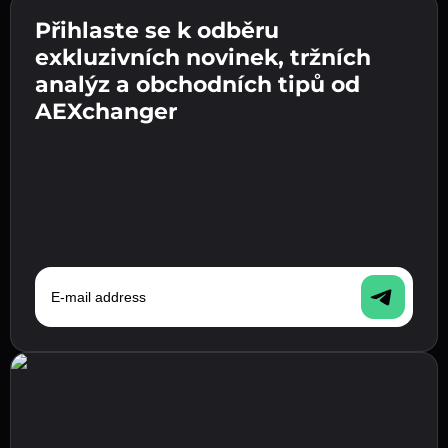
Přihlaste se k odběru
Zadejte adresu své kryptopeněženky 👉
Odešlete vklad 👉 obdržíte kryptoměnu nebo
pokračujte k dalšímu kroku.
exkluzivních novinek, tržních
fiat měnu ve své peněžence.
Potvrďte svou totožnost 👉 pokračujte k
analýz a obchodních tipů od
poslednímu kroku.
AEXchanger
E-mail address