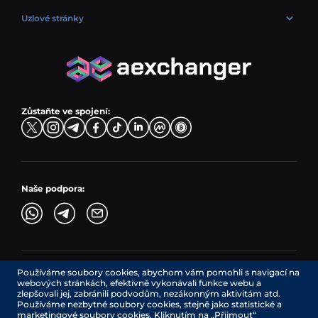
ETH → EUR
Směnit USDT (USDT)
USD → BTC
PLN → ETH
Uzlové stránky
LTC → EUR
Směnit USDC (USDC)
PLN → LTC
EUR → BNB
Prodejní páry
TRX → EUR
CZK → BNB (BSC)
USD → XRP
Nákupní páry
ADA → EUR
DKK → DOGE
Směnné páry
TON → EUR
USD → ADA
Zůstaňte ve spojení:
TRY → TON
Naše podpora:
Používáme soubory cookies, abychom vám pomohli s navigací na
AEXchanger.com je technologické rozhraní. Směnárenské
webových stránkách, efektivně vykonávali funkce webu a
služby poskytují autorizovaní poskytovatelé třetích stran.
zlepšovali jej, zabránili podvodům, nezákonným aktivitám atd.
Služby v Kanadě poskytuje společnost REMITTIX GLOBAL
Používáme nezbytné soubory cookies, stejně jako statistické a
CORPORATION, společnost registrovaná v Kanadě (registrační
marketingové soubory cookies. Kliknutím na „Přijmout“