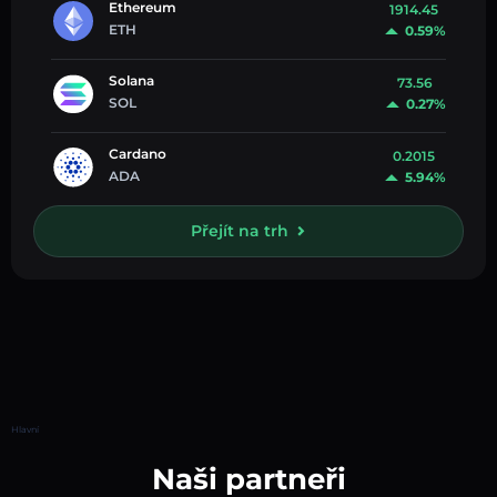
Ethereum
1914.45
ETH
0.59%
Solana
73.56
SOL
0.27%
Cardano
0.2015
ADA
5.94%
Přejít na trh
Hlavní
Naši partneři