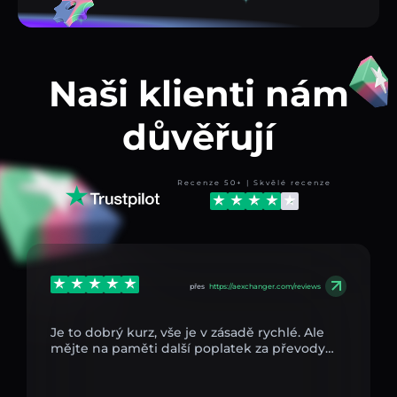
Naši klienti nám
důvěřují
Recenze 50+ | Skvělé recenze
přes
https://aexchanger.com/reviews
Je to dobrý kurz, vše je v zásadě rychlé. Ale
mějte na paměti další poplatek za převody…