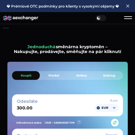
💎 Prémiové OTC podmínky pro klienty s vysokými objemy 💎
Hlavní
Jednoduchá
směnárna kryptoměn –
Nakupujte, prodávejte, směňujte na pár kliknutí
Koupit
Prodat
Směna
Staking
Odesíláte
Euro
EUR
Odhadovaná sazba:
1 EUR ~
0.82849200
TON
Toncoin