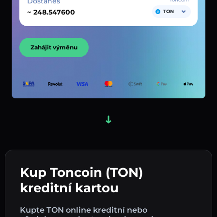
Dostaneš
~
TON
Zahájit výměnu
Kup Toncoin (TON)
kreditní kartou
Kupte TON online kreditní nebo