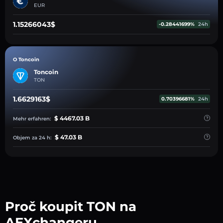
EUR
1.15266043$
-0.28441699%
24h
O Toncoin
Toncoin
TON
1.6629163$
0.70396681%
24h
$ 4467.03 B
Mehr erfahren:
$ 47.03 B
Objem za 24 h:
Proč koupit TON na
AEXchangeru