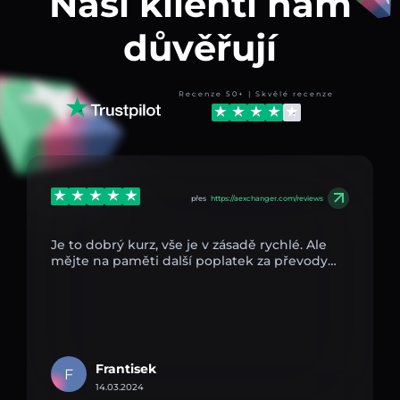
Naši klienti nám
důvěřují
Recenze 50+ | Skvělé recenze
přes
https://aexchanger.com/reviews
Je to dobrý kurz, vše je v zásadě rychlé. Ale
mějte na paměti další poplatek za převody…
Frantisek
F
14.03.2024