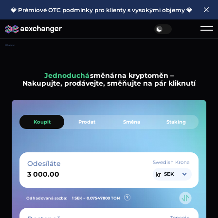
💎 Prémiové OTC podmínky pro klienty s vysokými objemy 💎
Hlavní
Jednoduchá
směnárna kryptoměn –
Nakupujte, prodávejte, směňujte na pár kliknutí
Koupit
Prodat
Směna
Staking
Odesíláte
Swedish Krona
SEK
Odhadovaná sazba:
1 SEK ~
0.07547800
TON
Toncoin