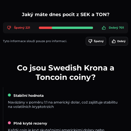
Jaký máte dnes pocit z SEK a TON?
Špatný 221
Dobrý 701
Tyto informace slouží pouze pro informaci.
Špatný
Dobrý
Co jsou Swedish Krona a
Toncoin coiny?
Stabilní hodnota
Navázány v poměru 1:1 na americký dolar, což zajišťuje stabilitu
na volatilních kryptotrzích
Plně kryté rezervy
Každý coin je kryt skutečnými americkými dolary nebo