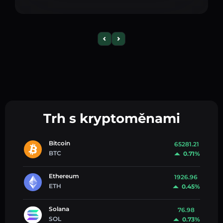
Trh s kryptoměnami
Bitcoin
65281.21
BTC
0.71%
Ethereum
1926.96
ETH
0.45%
Solana
76.98
SOL
0.73%