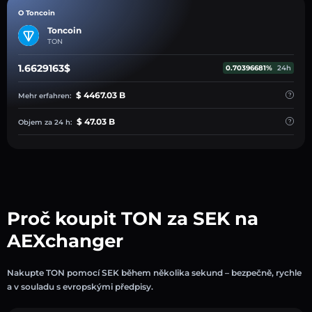
O Toncoin
Toncoin
TON
1.6629163$
0.70396681%
24h
$ 4467.03 B
Mehr erfahren:
$ 47.03 B
Objem za 24 h:
Proč koupit TON za SEK na
AEXchanger
Nakupte TON pomocí SEK během několika sekund – bezpečně, rychle
a v souladu s evropskými předpisy.