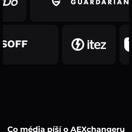
Co média píší o AEXchangeru