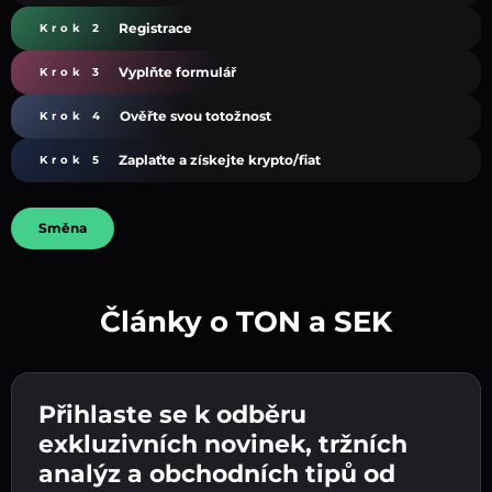
Registrace
Krok 2
Vyplňte formulář
Krok 3
Ověřte svou totožnost
Krok 4
Zaplaťte a získejte krypto/fiat
Krok 5
Směna
Články o TON a SEK
Vytvořte silné heslo 👉 pokračujte k ověření.
Přihlaste se k odběru
Zadejte adresu své kryptopeněženky 👉
Odešlete vklad 👉 obdržíte kryptoměnu nebo
pokračujte k dalšímu kroku.
exkluzivních novinek, tržních
fiat měnu ve své peněžence.
Potvrďte svou totožnost 👉 pokračujte k
analýz a obchodních tipů od
poslednímu kroku.