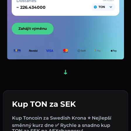
Dostaneš
~
TON
Zahájit výměnu
Kup TON za SEK
Kup Toncoin za Swedish Krona ⭐ Nejlepší
směnný kurz dne ✅ Rychle a snadno kup
TON za SEK na AEXchangeru!