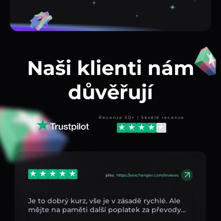
Naši klienti nám
důvěřují
Recenze 50+ | Skvělé recenze
přes
https://aexchanger.com/reviews
Je to dobrý kurz, vše je v zásadě rychlé. Ale
mějte na paměti další poplatek za převody…