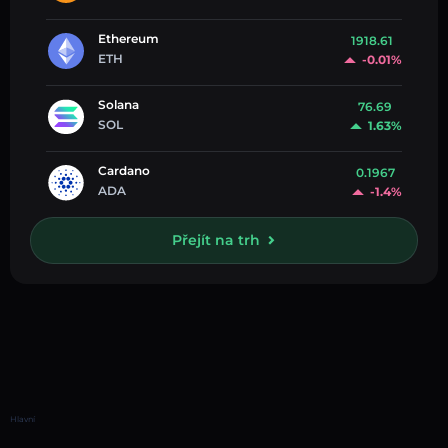
Ethereum
1918.61
ETH
-0.01%
Solana
76.69
SOL
1.63%
Cardano
0.1967
ADA
-1.4%
Přejít na trh
Hlavní