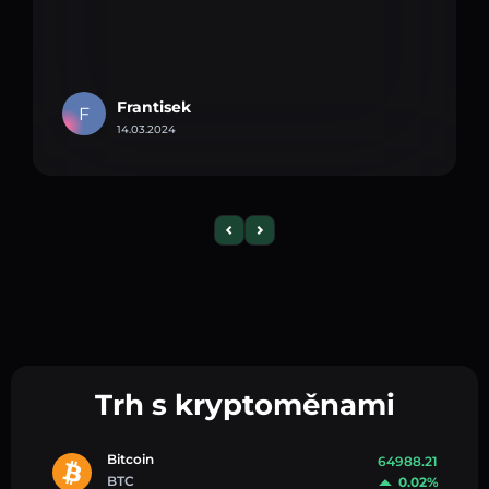
Frantisek
F
14.03.2024
Trh s kryptoměnami
Bitcoin
64988.21
BTC
0.02%