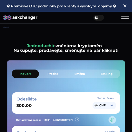
💎 Prémiové OTC podmínky pro klienty s vysokými objemy 💎
Hlavní
Jednoduchá
směnárna kryptoměn –
Nakupujte, prodávejte, směňujte na pár kliknutí
Koupit
Prodat
Směna
Staking
Odesíláte
Swiss Franc
CHF
Odhadovaná sazba:
1 CHF ~
0.88799800
TON
Toncoin