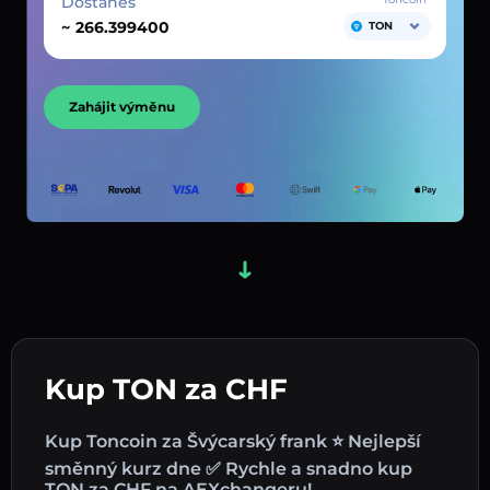
Dostaneš
~
TON
Zahájit výměnu
Kup TON za CHF
Kup Toncoin za Švýcarský frank ⭐ Nejlepší
směnný kurz dne ✅ Rychle a snadno kup
TON za CHF na AEXchangeru!