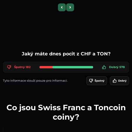
Previous slide
Next slide
Jaký máte dnes pocit z CHF a TON?
Špatný 182
Dobrý 578
Tyto informace slouží pouze pro informaci.
Špatný
Dobrý
Co jsou Swiss Franc a Toncoin
coiny?