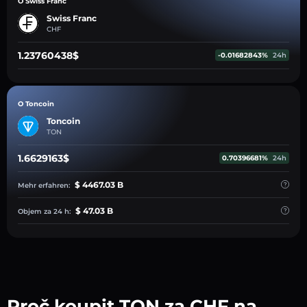
O Swiss Franc
Swiss Franc
CHF
1.23760438$
-0.01682843%
24h
O Toncoin
Toncoin
TON
1.6629163$
0.70396681%
24h
$ 4467.03 B
Mehr erfahren:
$ 47.03 B
Objem za 24 h:
Proč koupit TON za CHF na