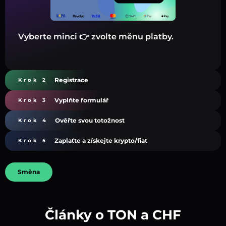
Vyberte minci 👉 zvolte měnu platby.
Registrace
Krok 2
Vyplňte formulář
Krok 3
Ověřte svou totožnost
Krok 4
Zaplaťte a získejte krypto/fiat
Krok 5
Směna
Články o TON a CHF