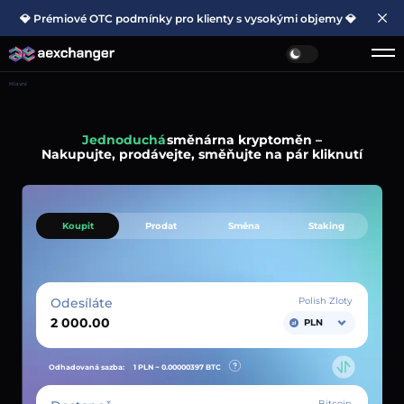
💎 Prémiové OTC podmínky pro klienty s vysokými objemy 💎
Hlavní
Jednoduchá
směnárna kryptoměn –
Nakupujte, prodávejte, směňujte na pár kliknutí
Koupit
Prodat
Směna
Staking
Odesíláte
Polish Zloty
PLN
Odhadovaná sazba:
1 PLN ~
0.00000397
BTC
Bitcoin