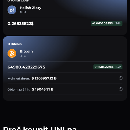
O Polish Zloty
Polish Zloty
PLN
0.26835822$
-0.06020555%
24h
O Bitcoin
Bitcoin
BTC
64980.42822967$
0.65014591%
24h
$ 1303957.12 B
Mehr erfahren:
$ 19045.71 B
Objem za 24 h:
Proč koupit UNI na