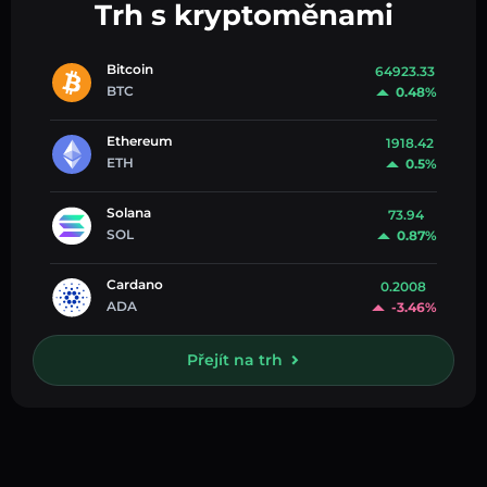
Trh s kryptoměnami
Bitcoin
64923.33
BTC
0.48%
Ethereum
1918.42
ETH
0.5%
Solana
73.94
SOL
0.87%
Cardano
0.2008
ADA
-3.46%
Přejít na trh