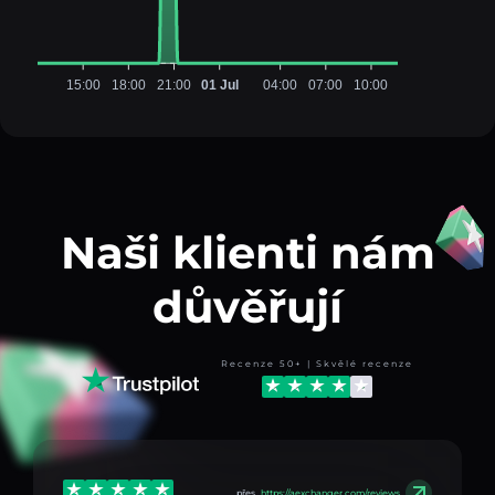
15:00
18:00
21:00
01 Jul
04:00
07:00
10:00
Naši klienti nám
důvěřují
Recenze 50+ | Skvělé recenze
přes
https://aexchanger.com/reviews