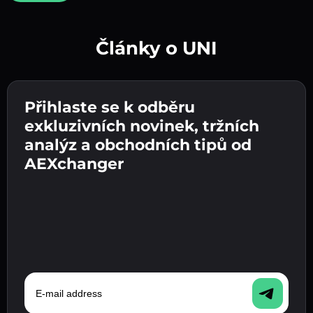
Články o UNI
Vytvořte silné heslo 👉 pokračujte k ověření.
Přihlaste se k odběru
Zadejte adresu své kryptopeněženky 👉
Odešlete vklad 👉 obdržíte kryptoměnu nebo
pokračujte k dalšímu kroku.
exkluzivních novinek, tržních
fiat měnu ve své peněžence.
Potvrďte svou totožnost 👉 pokračujte k
analýz a obchodních tipů od
poslednímu kroku.
AEXchanger
E-mail address