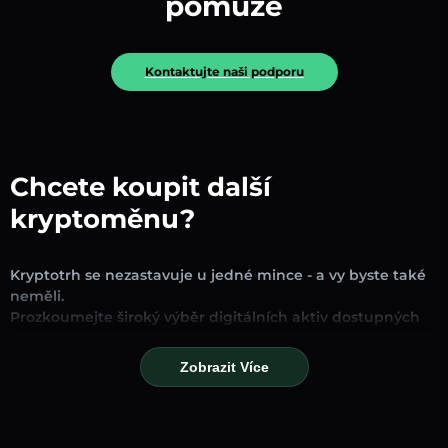
pomůže
Kontaktujte naši podporu
Chcete koupit další
kryptoměnu?
Kryptotrh se nezastavuje u jedné mince - a vy byste také
neměli.
Prozkoumejte široký výběr digitálních aktiv dostupných
pro směnu a obchodování na naší platformě. Ať už
hledáte zavedené stablecoiny, slibné altcoiny nebo
Zobrazit Více
trendové nové tokeny, najdete je všechny na jednom
místě.
Naše stránka Trh poskytuje ceny v reálném čase,