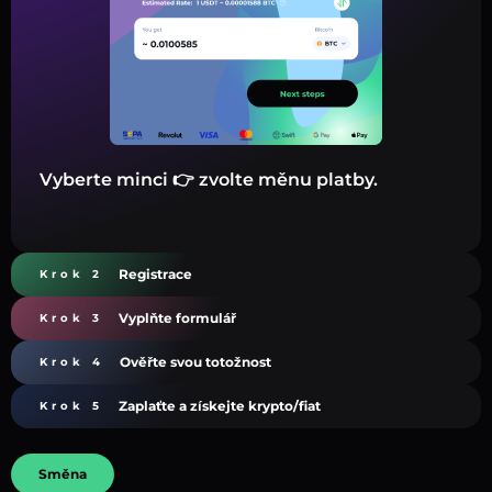
Vyberte minci 👉 zvolte měnu platby.
Registrace
Krok 2
Vyplňte formulář
Krok 3
Ověřte svou totožnost
Krok 4
Zaplaťte a získejte krypto/fiat
Krok 5
Směna