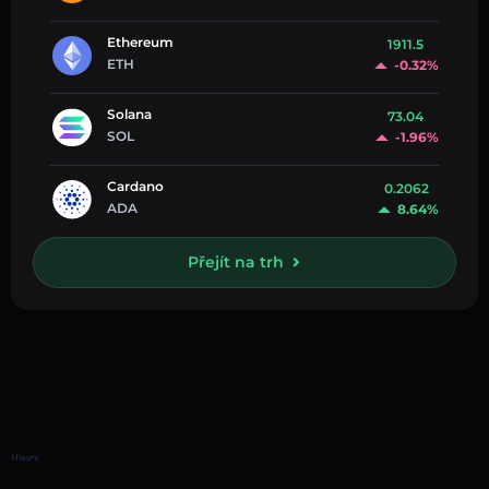
Ethereum
1911.5
ETH
-0.32%
Solana
73.04
SOL
-1.96%
Cardano
0.2062
ADA
8.64%
Přejít na trh
Hlavní