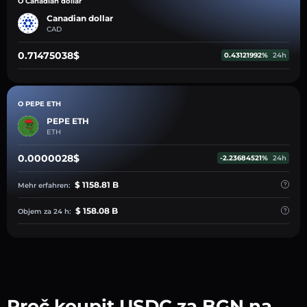
O Canadian dollar
Canadian dollar
CAD
0.71475038$
0.43121992%
24h
O PEPE ETH
PEPE ETH
ETH
0.0000028$
-2.23684521%
24h
$ 1158.81 B
Mehr erfahren:
$ 158.08 B
Objem za 24 h:
Proč koupit USDC za BGN na