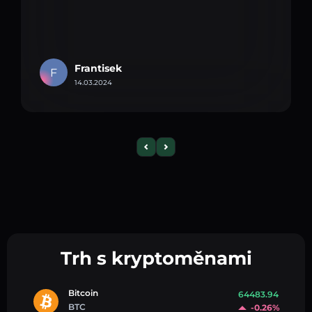
Frantisek
F
14.03.2024
Trh s kryptoměnami
Bitcoin
64483.94
BTC
-0.26%