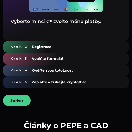
Vyberte minci 👉 zvolte měnu platby.
Registrace
Krok 2
Vyplňte formulář
Krok 3
Ověřte svou totožnost
Krok 4
Zaplaťte a získejte krypto/fiat
Krok 5
Směna
Články o PEPE a CAD