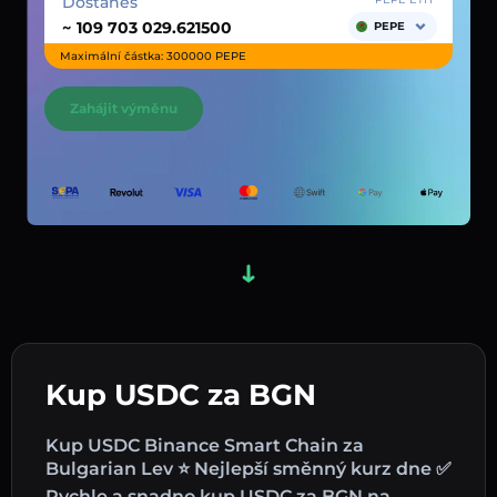
Dostaneš
~
PEPE
Maximální částka: 300000 PEPE
Zahájit výměnu
Kup USDC za BGN
Kup USDC Binance Smart Chain za
Bulgarian Lev ⭐ Nejlepší směnný kurz dne ✅
Rychle a snadno kup USDC za BGN na