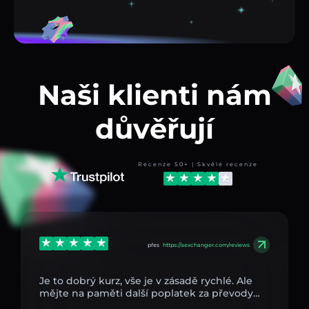
Naši klienti nám
důvěřují
Recenze 50+ | Skvělé recenze
přes
https://aexchanger.com/reviews
Je to dobrý kurz, vše je v zásadě rychlé. Ale
mějte na paměti další poplatek za převody…