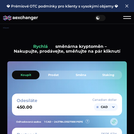
💎 Prémiové OTC podmínky pro klienty s vysokými objemy 💎
Hlavní
Rychlá
směnárna kryptoměn –
Nakupujte, prodávejte, směňujte na pár kliknutí
Koupit
Prodat
Směna
Staking
Odesíláte
Canadian dollar
CAD
Odhadovaná sazba:
1 CAD ~
243784.51027000
PEPE
PEPE ETH