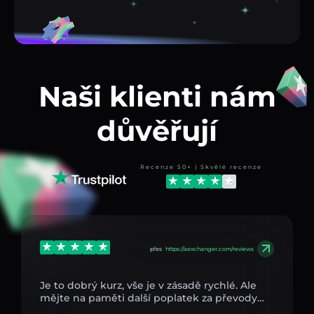
Naši klienti nám
důvěřují
Recenze 50+ | Skvělé recenze
přes
https://aexchanger.com/reviews
Je to dobrý kurz, vše je v zásadě rychlé. Ale
mějte na paměti další poplatek za převody…