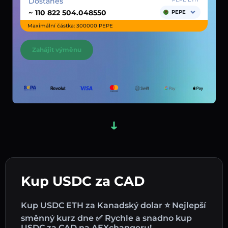
Dostaneš
~
PEPE
Maximální částka: 300000 PEPE
Zahájit výměnu
Kup USDC za CAD
Kup USDC ETH za Kanadský dolar ⭐ Nejlepší
směnný kurz dne ✅ Rychle a snadno kup
USDC za CAD na AEXchangeru!