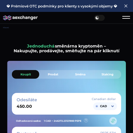
💎 Prémiové OTC podmínky pro klienty s vysokými objemy 💎
Hlavní
Jednoduchá
směnárna kryptoměn –
Nakupujte, prodávejte, směňujte na pár kliknutí
Koupit
Prodat
Směna
Staking
Odesíláte
Canadian dollar
CAD
Odhadovaná sazba:
1 CAD ~
246272.23121900
PEPE
PEPE ETH