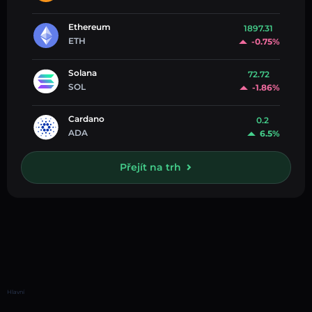
Ethereum
1897.31
ETH
-0.75%
Solana
72.72
SOL
-1.86%
Cardano
0.2
ADA
6.5%
Přejít na trh
Hlavní