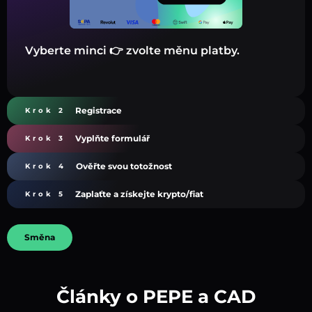
Vyberte minci 👉 zvolte měnu platby.
Registrace
Krok 2
Vyplňte formulář
Krok 3
Ověřte svou totožnost
Krok 4
Zaplaťte a získejte krypto/fiat
Krok 5
Směna
Články o PEPE a CAD