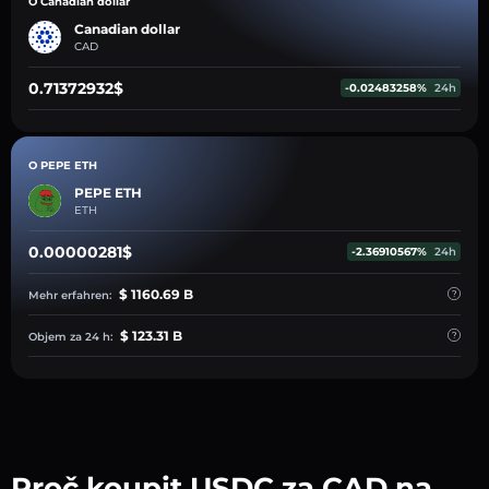
O Canadian dollar
Canadian dollar
CAD
0.71372932$
-0.02483258%
24h
O PEPE ETH
PEPE ETH
ETH
0.00000281$
-2.36910567%
24h
$ 1160.69 B
Mehr erfahren:
$ 123.31 B
Objem za 24 h:
Proč koupit USDC za CAD na