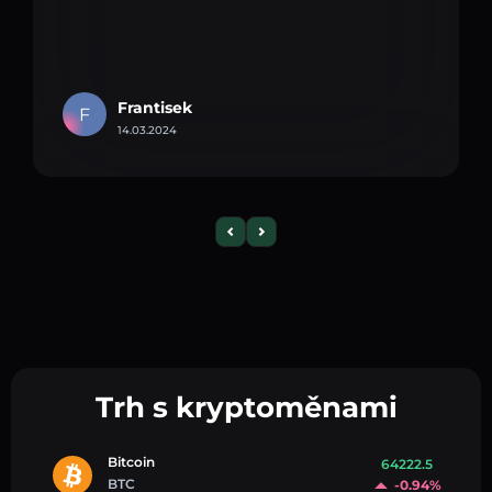
Frantisek
F
14.03.2024
Trh s kryptoměnami
Bitcoin
64222.5
BTC
-0.94%