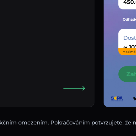
Odhado
Dos
~
Maximál
Za
sdikčním omezením. Pokračováním potvrzujete, že 