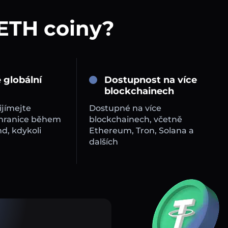
 ETH coiny?
 globální
Dostupnost na více
blockchainech
ijímejte
Dostupné na více
 hranice během
blockchainech, včetně
d, kdykoli
Ethereum, Tron, Solana a
dalších