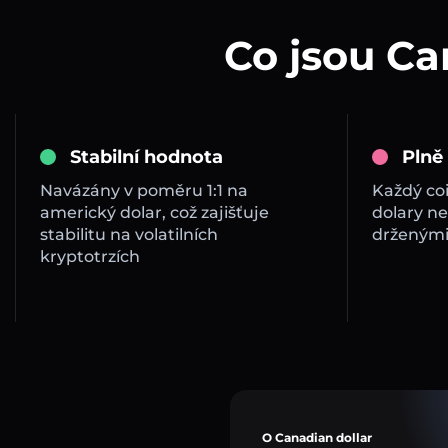
Co jsou Ca
Stabilní hodnota
Plně
Navázány v poměru 1:1 na
Každý co
americký dolar, což zajišťuje
dolary ne
stabilitu na volatilních
drženými
kryptotrzích
O Canadian dollar