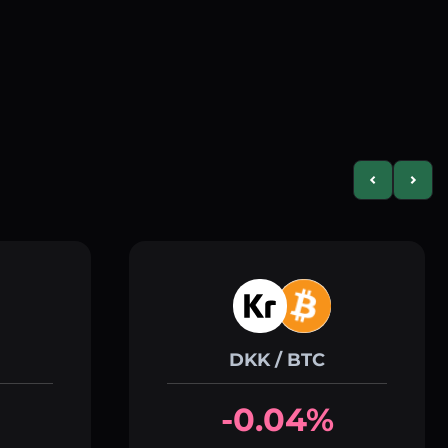
Previous slid
Next s
DKK / BTC
-0.04%