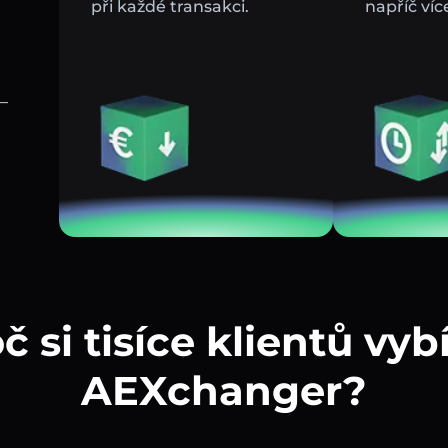
při každé transakci.
napříč víc
–
č si tisíce klientů vybí
AEXchanger?