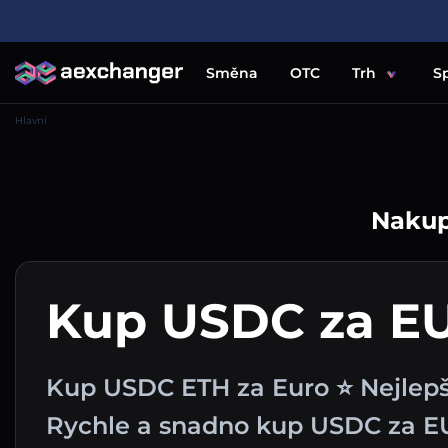
Směna
OTC
Trh
S
Hlavní
Nakupu
Kup USDC za E
Kup USDC ETH za Euro ⭐ Nejlep
Rychle a snadno kup USDC za E