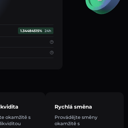
1.34484515%
24h
kvidita
Rychlá směna
e okamžitě s
Provádějte směny
ikviditou
okamžitě s