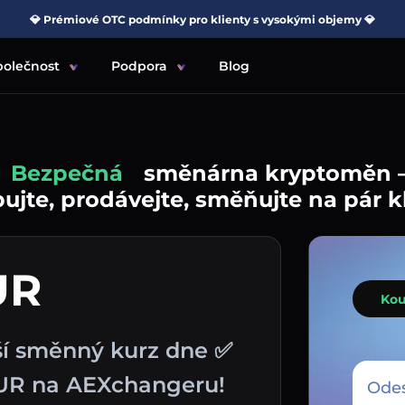
💎 Prémiové OTC podmínky pro klienty s vysokými objemy 💎
polečnost
Podpora
Blog
Jednoduchá
směnárna kryptoměn 
jte, prodávejte, směňujte na pár k
UR
Kou
ší směnný kurz dne ✅
UR na AEXchangeru!
Odes