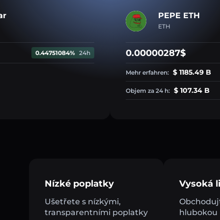
ar
PEPE ETH
ETH
0.00000287$
0.44751084%
24h
$ 1185.49 B
Mehr erfahren:
$ 107.34 B
Objem za 24 h:
Nízké poplatky
Vysoká li
Ušetřete s nízkými,
Obchodujt
transparentními poplatky
hlubokou l