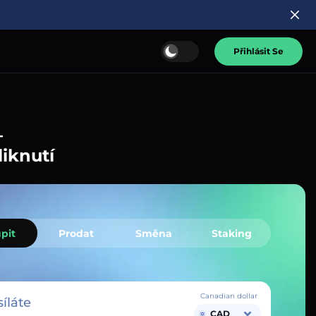
Přihlásit Se
–
liknutí
pit
Prodat
Směna
Staking
Canadian dollar
íláte
CAD