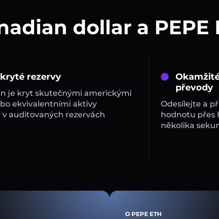
nadian dollar a PEPE
 kryté rezervy
Okamžité
převody
in je kryt skutečnými americkými
bo ekvivalentními aktivy
Odesílejte a př
 v auditovaných rezervách
hodnotu přes
několika sekun
O PEPE ETH