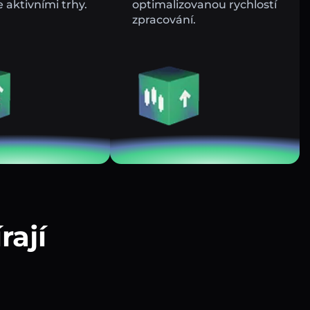
e aktivními trhy.
optimalizovanou rychlostí
zpracování.
rají