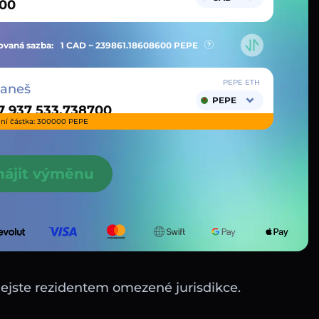
vaná sazba:
1 CAD ~
239861.18608600
PEPE
PEPE ETH
taneš
PEPE
ní částka: 300000 PEPE
hájit výměnu
nejste rezidentem omezené jurisdikce.