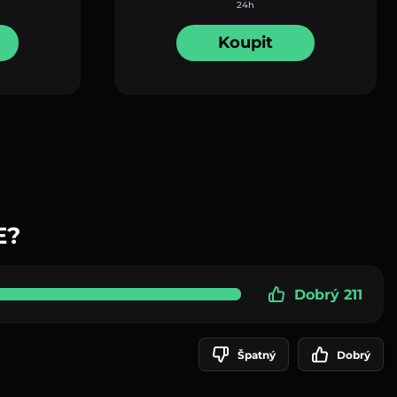
24h
Koupit
E?
Dobrý 211
Špatný
Dobrý