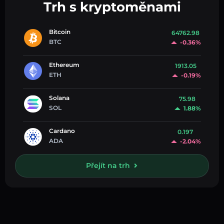
Trh s kryptoměnami
Bitcoin
64762.98
BTC
-0.36%
Ethereum
1913.05
ETH
-0.19%
Solana
75.98
SOL
1.88%
Cardano
0.197
ADA
-2.04%
Přejít na trh