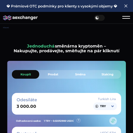
💎 Prémiové OTC podmínky pro klienty s vysokými objemy 💎
Hlavní
Jednoduchá
směnárna kryptoměn –
Nakupujte, prodávejte, směňujte na pár kliknutí
Koupit
Prodat
Směna
Staking
Odesíláte
Turkish Lira
TRY
Odhadovaná sazba:
1 TRY ~
0.02012900
USDC
USDC ETH