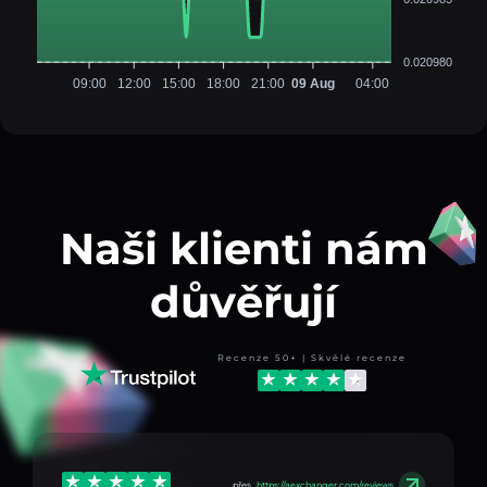
0.020980
09:00
12:00
15:00
18:00
21:00
09 Aug
04:00
Naši klienti nám
důvěřují
Recenze 50+ | Skvělé recenze
přes
https://aexchanger.com/reviews