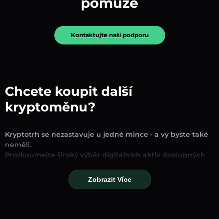
pomůže
Kontaktujte naši podporu
Chcete koupit další
kryptoměnu?
Kryptotrh se nezastavuje u jedné mince - a vy byste také
neměli.
Prozkoumejte široký výběr digitálních aktiv dostupných
pro směnu a obchodování na naší platformě. Ať už
hledáte zavedené stablecoiny, slibné altcoiny nebo
Zobrazit Více
trendové nové tokeny, najdete je všechny na jednom
místě.
Naše stránka Trh poskytuje ceny v reálném čase,