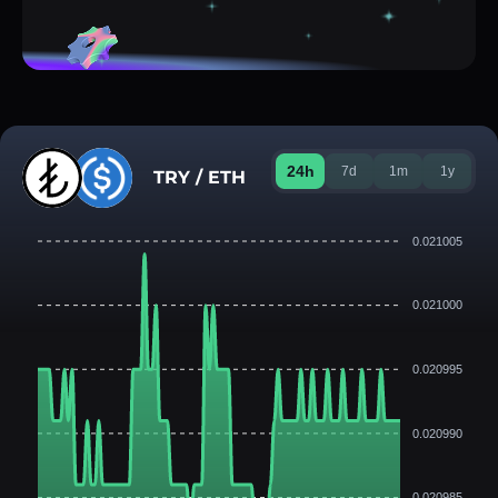
24h
7d
1m
1y
TRY / ETH
0.021005
0.021000
0.020995
0.020990
0.020985