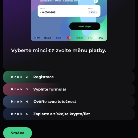
Vyberte minci 👉 zvolte měnu platby.
Registrace
Krok 2
Vyplňte formulář
Krok 3
Ověřte svou totožnost
Krok 4
Zaplaťte a získejte krypto/fiat
Krok 5
Směna