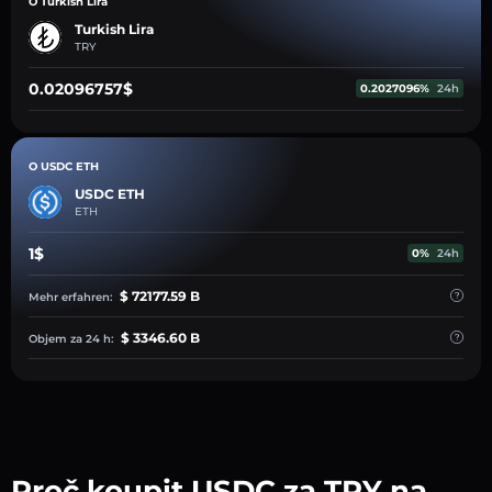
O Turkish Lira
Turkish Lira
TRY
0.02096757$
0.2027096%
24h
O USDC ETH
USDC ETH
ETH
1$
0%
24h
$ 72177.59 B
Mehr erfahren:
$ 3346.60 B
Objem za 24 h:
Proč koupit USDC za TRY na