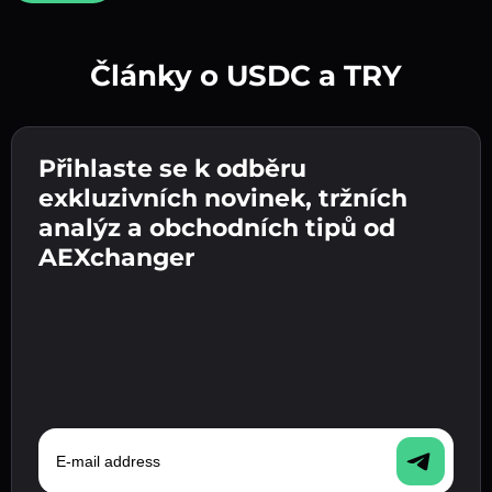
Články o USDC a TRY
Vytvořte silné heslo 👉 pokračujte k ověření.
Přihlaste se k odběru
Zadejte adresu své kryptopeněženky 👉
Odešlete vklad 👉 obdržíte kryptoměnu nebo
pokračujte k dalšímu kroku.
exkluzivních novinek, tržních
fiat měnu ve své peněžence.
Potvrďte svou totožnost 👉 pokračujte k
analýz a obchodních tipů od
poslednímu kroku.
AEXchanger
E-mail address