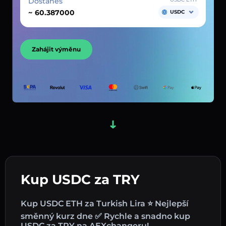
Dostaneš
~
USDC
Zahájit výměnu
Kup USDC za TRY
Kup USDC ETH za Turkish Lira ⭐ Nejlepší
směnný kurz dne ✅ Rychle a snadno kup
USDC za TRY na AEXchangeru!