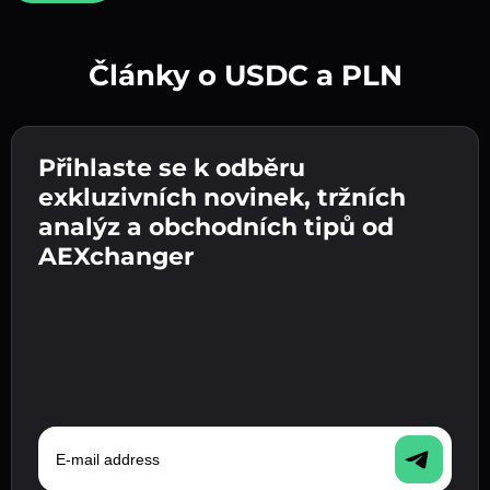
Články o USDC a PLN
Vytvořte silné heslo 👉 pokračujte k ověření.
Přihlaste se k odběru
Zadejte adresu své kryptopeněženky 👉
Odešlete vklad 👉 obdržíte kryptoměnu nebo
pokračujte k dalšímu kroku.
exkluzivních novinek, tržních
fiat měnu ve své peněžence.
Potvrďte svou totožnost 👉 pokračujte k
analýz a obchodních tipů od
poslednímu kroku.
AEXchanger
E-mail address