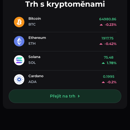
Trh s kryptoměnami
Bitcoin
64980.86
BTC
-0.23%
Ethereum
1917.75
ETH
-0.42%
Solana
75.48
SOL
1.78%
Cardano
0.1995
ADA
-0.2%
Přejít na trh