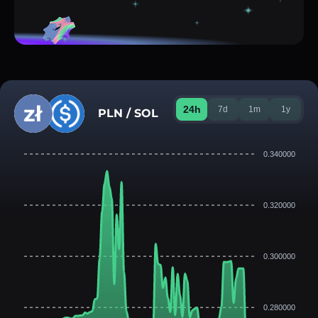
24h
7d
1m
1y
PLN / SOL
0.340000
0.320000
0.300000
0.280000