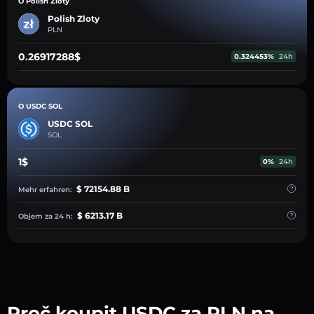
O Polish Zloty
Polish Zloty
PLN
0.26917288$
0.324453%
24h
O USDC SOL
USDC SOL
SOL
1$
0%
24h
$ 72154.88 B
Mehr erfahren:
$ 6213.17 B
Objem za 24 h:
Proč koupit USDC za PLN na