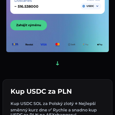
Dostaneš
~
USDC
Zahájit výměnu
Kup USDC za PLN
Kup USDC SOL za Polský zlotý ⭐ Nejlepší
směnný kurz dne ✅ Rychle a snadno kup
USDC za PLN na AEXchangeru!