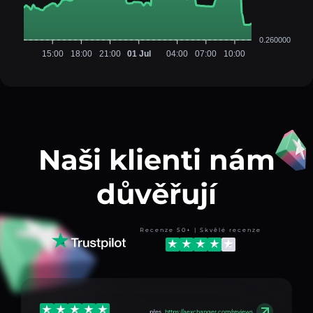
0.260000
15:00
18:00
21:00
01 Jul
04:00
07:00
10:00
Naši klienti nám
důvěřují
Recenze 50+ | Skvělé recenze
přes
https://aexchanger.com/reviews