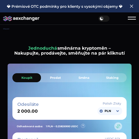
💎 Prémiové OTC podmínky pro klienty s vysokými objemy 💎
Hlavní
Jednoduchá
směnárna kryptoměn –
Nakupujte, prodávejte, směňujte na pár kliknutí
Koupit
Prodat
Směna
Staking
Odesíláte
Polish Zloty
PLN
Odhadovaná sazba:
1 PLN ~
0.25826900
USDC
USDC SOL