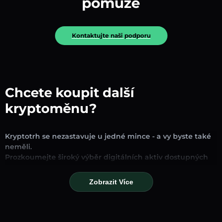
pomůže
Kontaktujte naši podporu
Chcete koupit další
kryptoměnu?
Kryptotrh se nezastavuje u jedné mince - a vy byste také
neměli.
Prozkoumejte široký výběr digitálních aktiv dostupných
pro směnu a obchodování na naší platformě. Ať už
hledáte zavedené stablecoiny, slibné altcoiny nebo
Zobrazit Více
trendové nové tokeny, najdete je všechny na jednom
místě.
Naše stránka Trh poskytuje ceny v reálném čase,