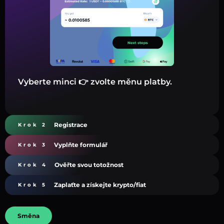
Vyberte minci 👉 zvolte měnu platby.
Registrace
Krok 2
Vyplňte formulář
Krok 3
Ověřte svou totožnost
Krok 4
Zaplaťte a získejte krypto/fiat
Krok 5
Směna