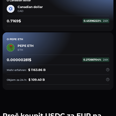
O Canadian dollar
Canadian dollar
CAD
0.7169$
0.45396222%
24h
O PEPE ETH
PEPE ETH
ETH
0.00000281$
0.27266704%
24h
$ 1163.86 B
Mehr erfahren:
$ 109.40 B
Objem za 24 h:
Proč koupit USDC za EUR na