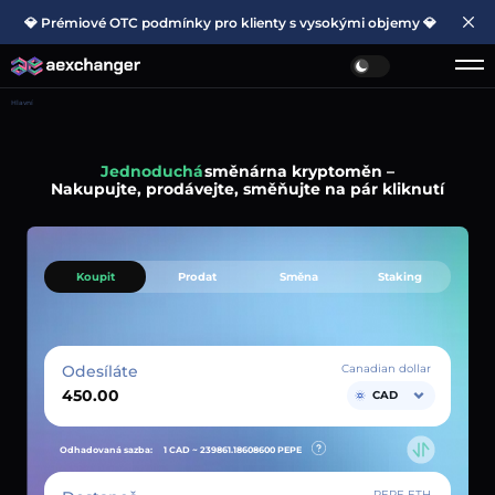
💎 Prémiové OTC podmínky pro klienty s vysokými objemy 💎
Hlavní
Jednoduchá
směnárna kryptoměn –
Nakupujte, prodávejte, směňujte na pár kliknutí
Koupit
Prodat
Směna
Staking
Odesíláte
Canadian dollar
CAD
Odhadovaná sazba:
1 CAD ~
239861.18608600
PEPE
PEPE ETH