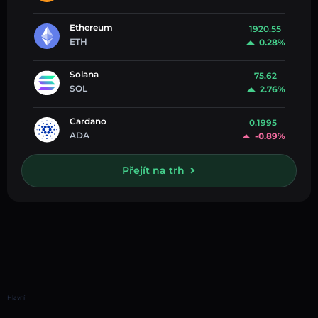
Ethereum
1920.55
ETH
0.28%
Solana
75.62
SOL
2.76%
Cardano
0.1995
ADA
-0.89%
Přejít na trh
Hlavní