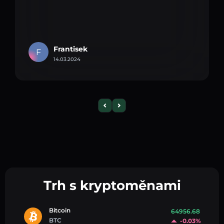
Frantisek
F
14.03.2024
Trh s kryptoměnami
Bitcoin
64956.68
BTC
-0.03%