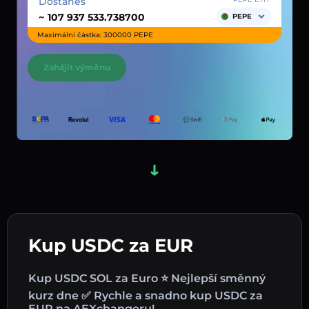
Dostaneš
~
PEPE
Maximální částka: 300000 PEPE
Zahájit výměnu
Kup USDC za EUR
Kup USDC SOL za Euro ⭐ Nejlepší směnný
kurz dne ✅ Rychle a snadno kup USDC za
EUR na AEXchangeru!