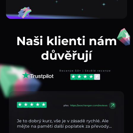
Naši klienti nám
důvěřují
Recenze 50+ | Skvělé recenze
přes
https://aexchanger.com/reviews
Je to dobrý kurz, vše je v zásadě rychlé. Ale
mějte na paměti další poplatek za převody…