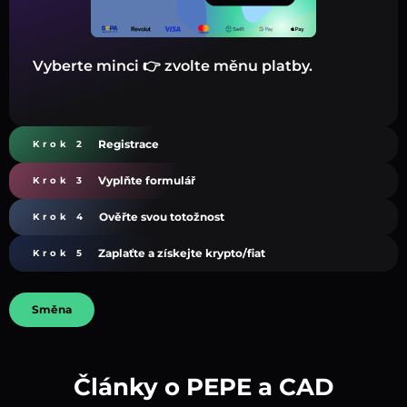
Vyberte minci 👉 zvolte měnu platby.
Registrace
Krok 2
Vyplňte formulář
Krok 3
Ověřte svou totožnost
Krok 4
Zaplaťte a získejte krypto/fiat
Krok 5
Směna
Články o PEPE a CAD