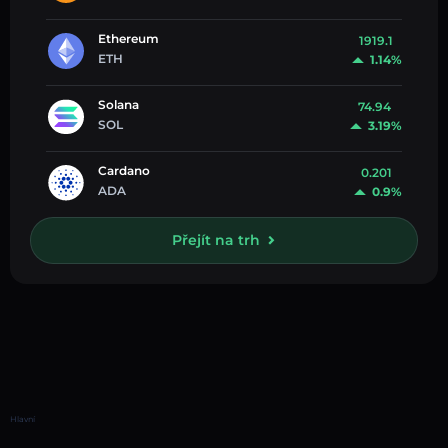
Ethereum
1919.1
ETH
1.14%
Solana
74.94
SOL
3.19%
Cardano
0.201
ADA
0.9%
Přejít na trh
Hlavní