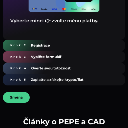
Vyberte minci 👉 zvolte měnu platby.
Registrace
Krok 2
Vyplňte formulář
Krok 3
Ověřte svou totožnost
Krok 4
Zaplaťte a získejte krypto/fiat
Krok 5
Směna
Články o PEPE a CAD