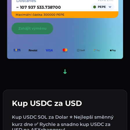
Dostaneš
~
PEPE
Maximální částka: 300000 PEPE
Zahájit výměnu
Kup USDC za USD
Kup USDC SOL za Dolar ⭐ Nejlepší směnný
kurz dne ✅ Rychle a snadno kup USDC za
USD na AEXchangeru!