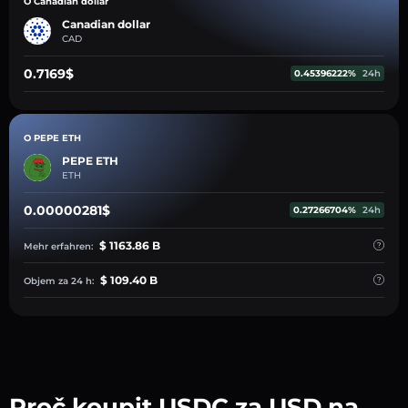
O Canadian dollar
Canadian dollar
CAD
0.7169$
0.45396222%
24h
O PEPE ETH
PEPE ETH
ETH
0.00000281$
0.27266704%
24h
$ 1163.86 B
Mehr erfahren:
$ 109.40 B
Objem za 24 h:
Proč koupit USDC za USD na