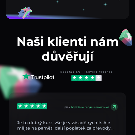
Naši klienti nám
důvěřují
Recenze 50+ | Skvělé recenze
přes
https://aexchanger.com/reviews
Je to dobrý kurz, vše je v zásadě rychlé. Ale
mějte na paměti další poplatek za převody…