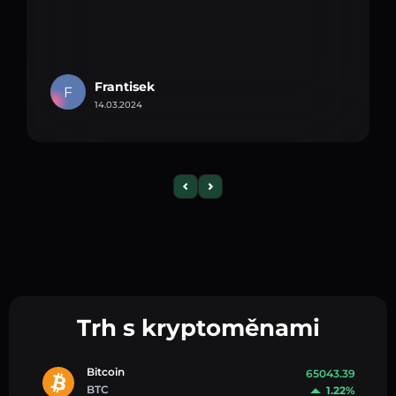
Frantisek
F
14.03.2024
Trh s kryptoměnami
Bitcoin
65043.39
BTC
1.22%