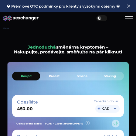
💎 Prémiové OTC podmínky pro klienty s vysokými objemy 💎
Hlavní
Jednoduchá
směnárna kryptoměn –
Nakupujte, prodávejte, směňujte na pár kliknutí
Koupit
Prodat
Směna
Staking
Odesíláte
Canadian dollar
CAD
Odhadovaná sazba:
1 CAD ~
239861.18608600
PEPE
PEPE ETH