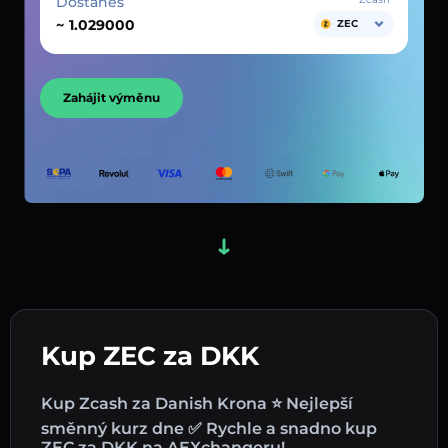
Dostaneš
~
ZEC
Zahájit výměnu
Kup ZEC za DKK
Kup Zcash za Danish Krona ⭐ Nejlepší
směnný kurz dne ✅ Rychle a snadno kup
ZEC za DKK na AEXchangeru!