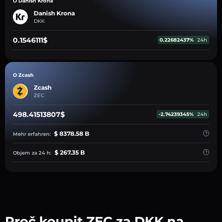
O Danish Krona
Danish Krona
DKK
0.1546111$
0.22682437%
24h
O Zcash
Zcash
ZEC
498.41513807$
-2.74239345%
24h
$ 8378.58 B
Mehr erfahren:
$ 267.35 B
Objem za 24 h:
Proč koupit ZEC za DKK na