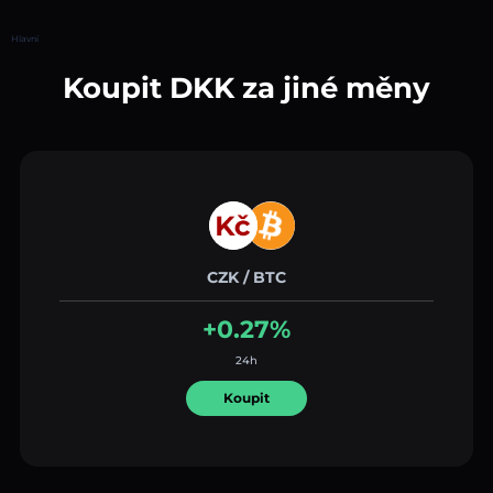
Hlavní
Koupit DKK za jiné měny
CZK / BTC
+0.27%
24h
Koupit