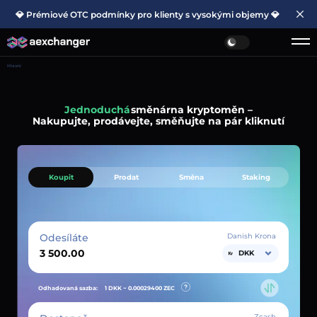
💎 Prémiové OTC podmínky pro klienty s vysokými objemy 💎
Hlavní
Jednoduchá
směnárna kryptoměn –
Nakupujte, prodávejte, směňujte na pár kliknutí
Koupit
Prodat
Směna
Staking
Odesíláte
Danish Krona
DKK
Odhadovaná sazba:
1 DKK ~
0.00029400
ZEC
Zcash