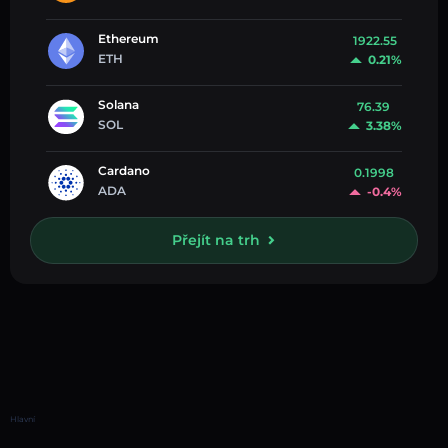
Ethereum
1922.55
ETH
0.21%
Solana
76.39
SOL
3.38%
Cardano
0.1998
ADA
-0.4%
Přejít na trh
Hlavní