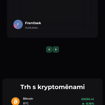
Frantisek
F
14.03.2024
Trh s kryptoměnami
Bitcoin
65050.41
BTC
0.16%