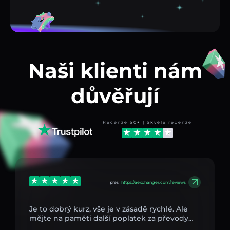
Naši klienti nám
důvěřují
Recenze 50+ | Skvělé recenze
přes
https://aexchanger.com/reviews
Je to dobrý kurz, vše je v zásadě rychlé. Ale
mějte na paměti další poplatek za převody…