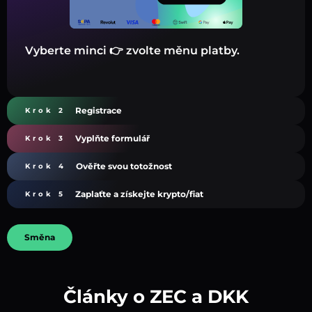
Vyberte minci 👉 zvolte měnu platby.
Registrace
Krok 2
Vyplňte formulář
Krok 3
Ověřte svou totožnost
Krok 4
Zaplaťte a získejte krypto/fiat
Krok 5
Směna
Články o ZEC a DKK