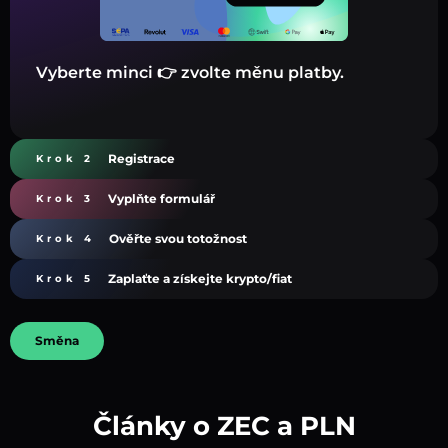
Vyberte minci 👉 zvolte měnu platby.
Registrace
Krok 2
Vyplňte formulář
Krok 3
Ověřte svou totožnost
Krok 4
Zaplaťte a získejte krypto/fiat
Krok 5
Směna
Články o ZEC a PLN