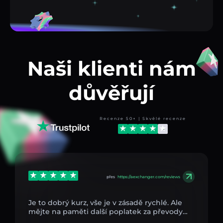
Naši klienti nám
důvěřují
Recenze 50+ | Skvělé recenze
přes
https://aexchanger.com/reviews
Je to dobrý kurz, vše je v zásadě rychlé. Ale
mějte na paměti další poplatek za převody…