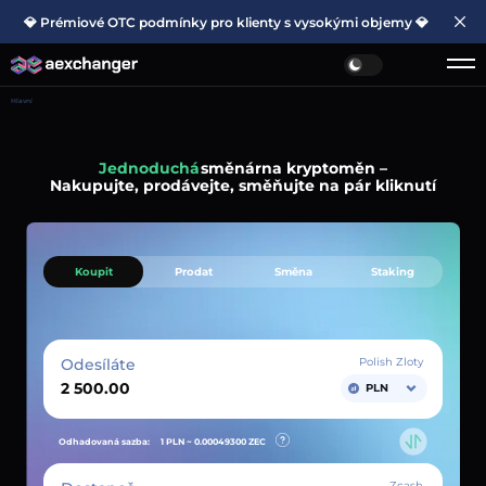
💎 Prémiové OTC podmínky pro klienty s vysokými objemy 💎
Hlavní
Jednoduchá
směnárna kryptoměn –
Nakupujte, prodávejte, směňujte na pár kliknutí
Koupit
Prodat
Směna
Staking
Odesíláte
Polish Zloty
PLN
Odhadovaná sazba:
1 PLN ~
0.00049300
ZEC
Zcash