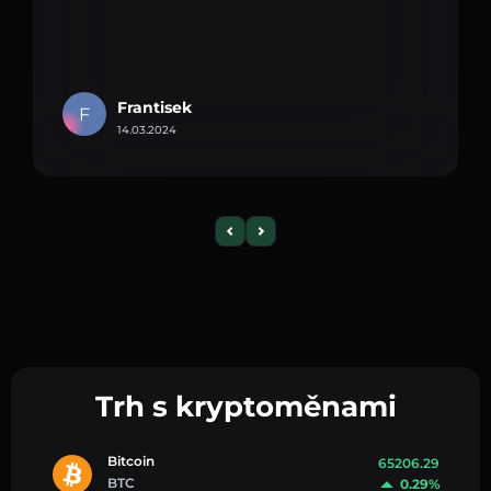
Frantisek
F
14.03.2024
Trh s kryptoměnami
Bitcoin
65206.29
BTC
0.29%