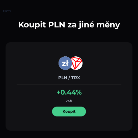
Hlavní
Koupit PLN za jiné měny
PLN / TRX
+0.44%
24h
Koupit