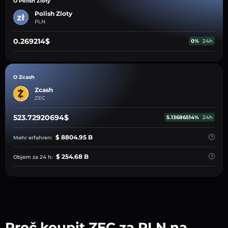
O Polish Zloty
Polish Zloty
PLN
0.269214$
0%
24h
O Zcash
Zcash
ZEC
523.72920694$
5.13686514%
24h
$ 8804.95 B
Mehr erfahren:
$ 254.68 B
Objem za 24 h:
Proč koupit ZEC za PLN na