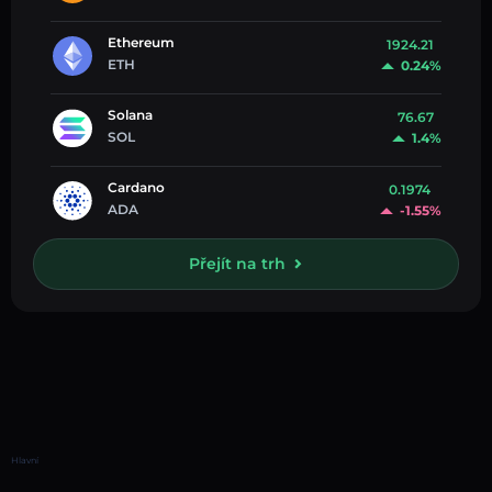
Ethereum
1924.21
ETH
0.24%
Solana
76.67
SOL
1.4%
Cardano
0.1974
ADA
-1.55%
Přejít na trh
Hlavní