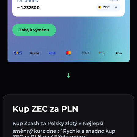
Dostaneš
~
ZEC
Zahájit výměnu
Kup ZEC za PLN
Kup Zcash za Polský zlotý ⭐ Nejlepší
směnný kurz dne ✅ Rychle a snadno kup
ZEC za PLN na AEXchangeru!