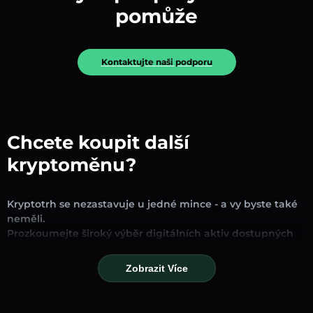
pomůže
Kontaktujte naši podporu
Chcete koupit další
kryptoměnu?
Kryptotrh se nezastavuje u jedné mince - a vy byste také
neměli.
Prozkoumejte široký výběr digitálních aktiv dostupných
pro směnu a obchodování na naší platformě. Ať už
hledáte zavedené stablecoiny, slibné altcoiny nebo
Zobrazit Více
trendové nové tokeny, najdete je všechny na jednom
místě.