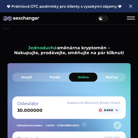
💎 Prémiové OTC podmínky pro klienty s vysokými objemy 💎
Hlavní
Jednoduchá
směnárna kryptoměn –
Nakupujte, prodávejte, směňujte na pár kliknutí
Koupit
Prodat
Směna
Staking
Odesíláte
Avalanche (Binance Smart Chain)
AVAX
Odhadovaná sazba:
1 AVAX ~
6.13949900
USDC
USDC ETH