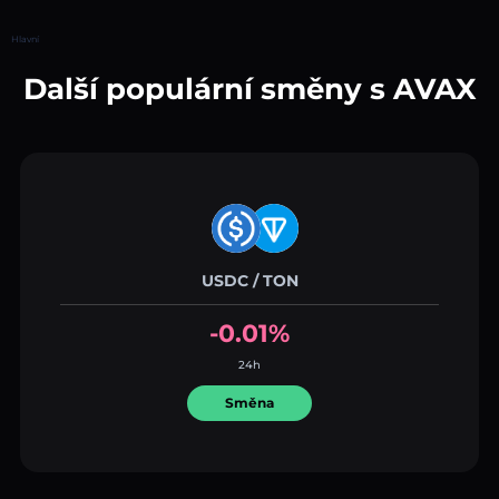
Hlavní
Další populární směny s AVAX
USDC / TON
-0.01%
24h
Směna