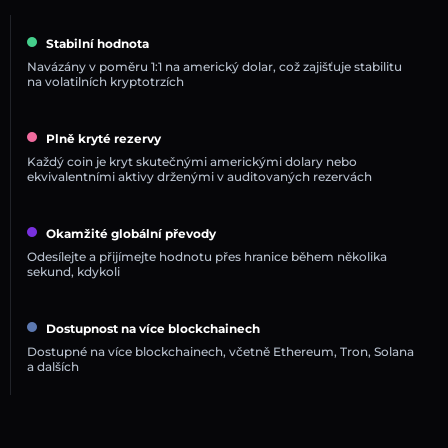
Stabilní hodnota
Navázány v poměru 1:1 na americký dolar, což zajišťuje stabilitu
na volatilních kryptotrzích
Plně kryté rezervy
Každý coin je kryt skutečnými americkými dolary nebo
ekvivalentními aktivy drženými v auditovaných rezervách
Okamžité globální převody
Odesílejte a přijímejte hodnotu přes hranice během několika
sekund, kdykoli
Dostupnost na více blockchainech
Dostupné na více blockchainech, včetně Ethereum, Tron, Solana
a dalších