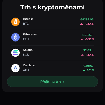
Trh s kryptoměnami
Bitcoin
64292.03
BTC
-0.54%
Ethereum
1898.59
ETH
-0.32%
Solana
72.65
SOL
-1.54%
Cardano
0.1996
ADA
6.11%
Přejít na trh