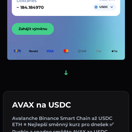
Dostaneš
~
USDC
Zahájit výměnu
AVAX na USDC
Avalanche Binance Smart Chain až USDC
ETH ⭐ Nejlepší směnný kurz pro dnešek ✅
Rychle a snadno směňte AVAX za USDC