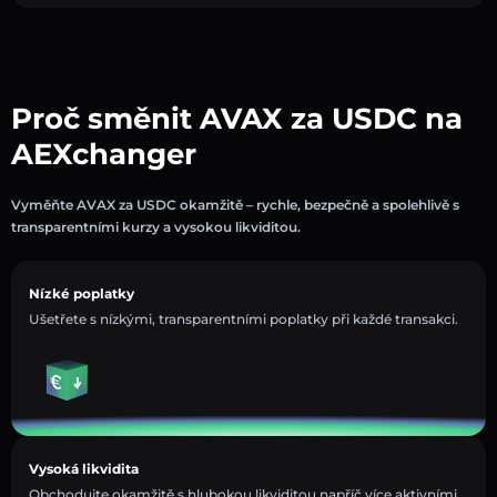
Proč směnit AVAX za USDC na
AEXchanger
Vyměňte AVAX za USDC okamžitě – rychle, bezpečně a spolehlivě s
transparentními kurzy a vysokou likviditou.
Nízké poplatky
Ušetřete s nízkými, transparentními poplatky při každé transakci.
Vysoká likvidita
Obchodujte okamžitě s hlubokou likviditou napříč více aktivními