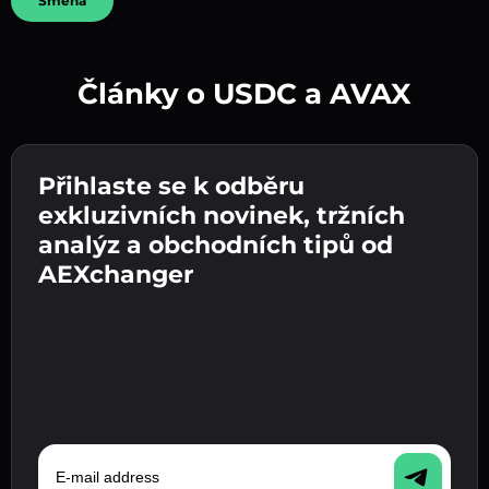
Směna
Články o USDC a AVAX
Vytvořte silné heslo 👉 pokračujte k ověření.
Přihlaste se k odběru
Zadejte adresu své kryptopeněženky 👉
Odešlete vklad 👉 obdržíte kryptoměnu nebo
pokračujte k dalšímu kroku.
exkluzivních novinek, tržních
fiat měnu ve své peněžence.
Potvrďte svou totožnost 👉 pokračujte k
analýz a obchodních tipů od
poslednímu kroku.
AEXchanger
E-mail address