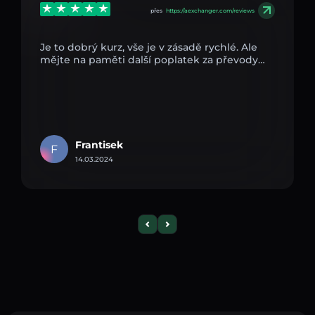
přes
https://aexchanger.com/reviews
Je to dobrý kurz, vše je v zásadě rychlé. Ale
mějte na paměti další poplatek za převody…
Frantisek
F
14.03.2024