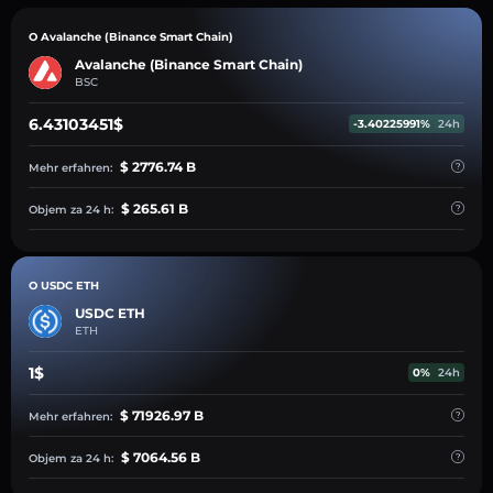
O Avalanche (Binance Smart Chain)
Avalanche (Binance Smart Chain)
BSC
6.43103451$
-3.40225991%
24h
$ 2776.74 B
Mehr erfahren:
$ 265.61 B
Objem za 24 h:
O USDC ETH
USDC ETH
ETH
1$
0%
24h
$ 71926.97 B
Mehr erfahren:
$ 7064.56 B
Objem za 24 h: