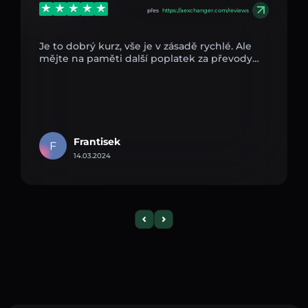
přes
https://aexchanger.com/reviews
Je to dobrý kurz, vše je v zásadě rychlé. Ale
mějte na paměti další poplatek za převody…
Frantisek
F
14.03.2024