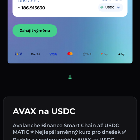
Dostaneš
~
USDC
Zahájit výměnu
AVAX na USDC
Avalanche Binance Smart Chain až USDC
MATIC ⭐ Nejlepší směnný kurz pro dnešek ✅
Rychle a snadno směňte AVAX za USDC