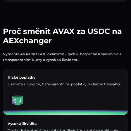
Proč směnit AVAX za USDC na
AEXchanger
Vyměňte AVAX za USDC okamžitě – rychle, bezpečně a spolehlivě s
transparentními kurzy a vysokou likviditou.
Nízké poplatky
Ušetřete s nízkými, transparentními poplatky při každé transakci.
Vysoká likvidita
Obchodujte okamžitě s hlubokou likviditou napříč více aktivními