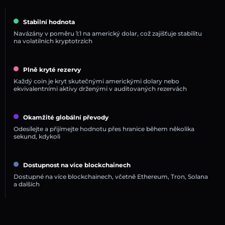
Stabilní hodnota
Navázány v poměru 1:1 na americký dolar, což zajišťuje stabilitu
na volatilních kryptotrzích
Plně kryté rezervy
Každý coin je kryt skutečnými americkými dolary nebo
ekvivalentními aktivy drženými v auditovaných rezervách
Okamžité globální převody
Odesílejte a přijímejte hodnotu přes hranice během několika
sekund, kdykoli
Dostupnost na více blockchainech
Dostupné na více blockchainech, včetně Ethereum, Tron, Solana
a dalších