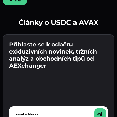
Směna
Články o USDC a AVAX
Vytvořte silné heslo 👉 pokračujte k ověření.
Přihlaste se k odběru
Zadejte adresu své kryptopeněženky 👉
Odešlete vklad 👉 obdržíte kryptoměnu nebo
pokračujte k dalšímu kroku.
exkluzivních novinek, tržních
fiat měnu ve své peněžence.
Potvrďte svou totožnost 👉 pokračujte k
analýz a obchodních tipů od
poslednímu kroku.
AEXchanger
E-mail address