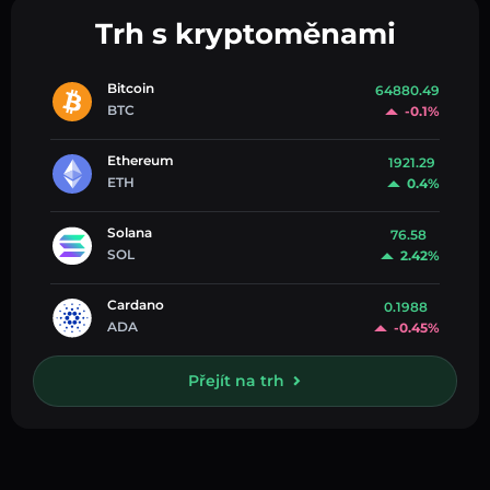
Trh s kryptoměnami
Bitcoin
64880.49
BTC
-0.1%
Ethereum
1921.29
ETH
0.4%
Solana
76.58
SOL
2.42%
Cardano
0.1988
ADA
-0.45%
Přejít na trh