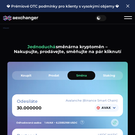
💎 Prémiové OTC podmínky pro klienty s vysokými objemy 💎
Hlavní
Jednoduchá
směnárna kryptoměn –
Nakupujte, prodávejte, směňujte na pár kliknutí
Koupit
Prodat
Směna
Staking
Odesíláte
Avalanche (Binance Smart Chain)
AVAX
Odhadovaná sazba:
1 AVAX ~
6.23052100
USDC
USDC MATIC