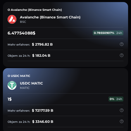
O Avalanche (Binance Smart Chain)
Avalanche (Binance Smart Chain)
BSC
6.47754088$
0.78550907%
24h
$ 2796.82 B
Mehr erfahren:
$ 182.04 B
Objem za 24 h:
O USDC MATIC
USDC MATIC
MATIC
1$
0%
24h
$ 72177.59 B
Mehr erfahren:
$ 3346.60 B
Objem za 24 h: