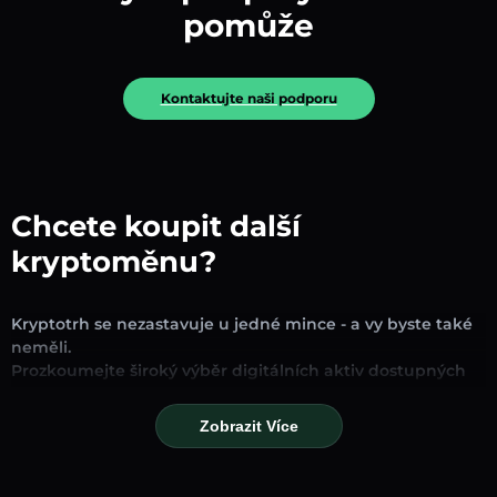
pomůže
Kontaktujte naši podporu
Chcete koupit další
kryptoměnu?
Kryptotrh se nezastavuje u jedné mince - a vy byste také
neměli.
Prozkoumejte široký výběr digitálních aktiv dostupných
pro směnu a obchodování na naší platformě. Ať už
hledáte zavedené stablecoiny, slibné altcoiny nebo
Zobrazit Více
trendové nové tokeny, najdete je všechny na jednom
místě.