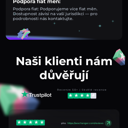
Podpora fiat měn:
Podpora fiat: Podporujeme více fiat měn.
Dostupnost závisí na vaší jurisdikci — pro
podrobnosti nás kontaktujte.
Naši klienti nám
důvěřují
Recenze 50+ | Skvělé recenze
přes
https://aexchanger.com/reviews