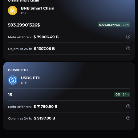
O BNB Smart Chain
BNB Smart Chain
BSC
593.29901326$
0.07383776%
24h
$ 79006.49 B
Mehr erfahren:
$ 1307.06 B
Objem za 24 h:
O USDC ETH
USDC ETH
ETH
1$
0%
24h
$ 71760.80 B
Mehr erfahren:
$ 9197.00 B
Objem za 24 h: