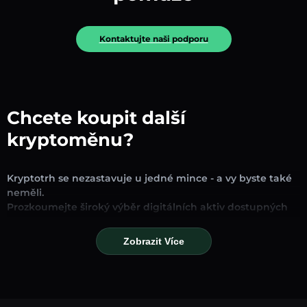
Kontaktujte naši podporu
Chcete koupit další
kryptoměnu?
Kryptotrh se nezastavuje u jedné mince - a vy byste také
neměli.
Prozkoumejte široký výběr digitálních aktiv dostupných
pro směnu a obchodování na naší platformě. Ať už
hledáte zavedené stablecoiny, slibné altcoiny nebo
Zobrazit Více
trendové nové tokeny, najdete je všechny na jednom
místě.
Naše stránka Trh poskytuje ceny v reálném čase,
podrobné grafy a rychlé konverzní nástroje, které vám