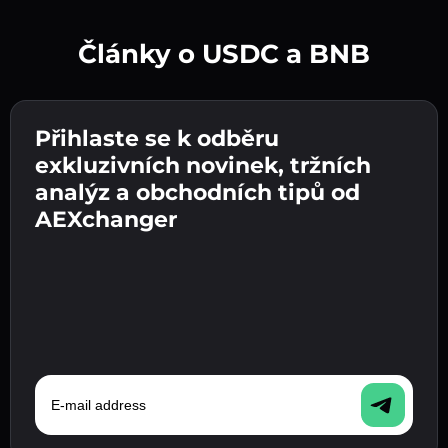
Články o USDC a BNB
Vytvořte silné heslo 👉 pokračujte k ověření.
Přihlaste se k odběru
Zadejte adresu své kryptopeněženky 👉
Odešlete vklad 👉 obdržíte kryptoměnu nebo
pokračujte k dalšímu kroku.
exkluzivních novinek, tržních
fiat měnu ve své peněžence.
Potvrďte svou totožnost 👉 pokračujte k
analýz a obchodních tipů od
poslednímu kroku.
AEXchanger
E-mail address