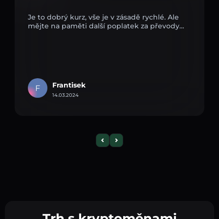
Je to dobrý kurz, vše je v zásadě rychlé. Ale
mějte na paměti další poplatek za převody…
Frantisek
F
14.03.2024
Trh s kryptoměnami