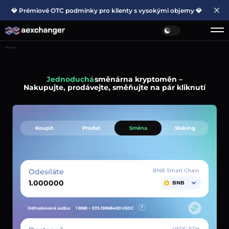
💎 Prémiové OTC podmínky pro klienty s vysokými objemy 💎
Hlavní
Jednoduchá
směnárna kryptoměn –
Nakupujte, prodávejte, směňujte na pár kliknutí
Koupit
Prodat
Směna
Staking
Odesíláte
BNB Smart Chain
BNB
Odhadovaná sazba:
1 BNB ~
573.19068400
USDC
USDC ETH