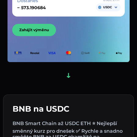
Dostaneš
~
USDC
Zahájit výměnu
BNB na USDC
BNB Smart Chain až USDC ETH ⭐ Nejlepší
směnný kurz pro dnešek ✅ Rychle a snadno
směňte BNB za USDC okamžitě na