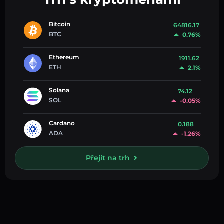
Bitcoin
64816.17
BTC
0.76%
Ethereum
1911.62
ETH
2.1%
Solana
74.12
SOL
-0.05%
Cardano
0.188
ADA
-1.26%
Přejít na trh