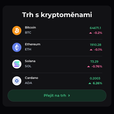
Trh s kryptoměnami
Bitcoin
64671.1
BTC
-0.2%
Ethereum
1910.28
ETH
-0.1%
Solana
73.29
SOL
-0.76%
Cardano
0.2003
ADA
6.26%
Přejít na trh