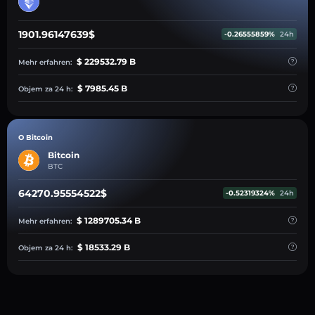
1901.96147639$
-0.26555859%
24h
$ 229532.79 B
Mehr erfahren:
$ 7985.45 B
Objem za 24 h:
O Bitcoin
Bitcoin
BTC
64270.95554522$
-0.52319324%
24h
$ 1289705.34 B
Mehr erfahren:
$ 18533.29 B
Objem za 24 h: