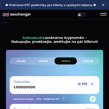
💎 Prémiové OTC podmínky pro klienty s vysokými objemy 💎
Hlavní
Jednoduchá
směnárna kryptoměn –
Nakupujte, prodávejte, směňujte na pár kliknutí
Koupit
Prodat
Směna
Staking
Odesíláte
ETH
Odhadovaná sazba:
1 ETH ~
0.02837664
BTC
Bitcoin