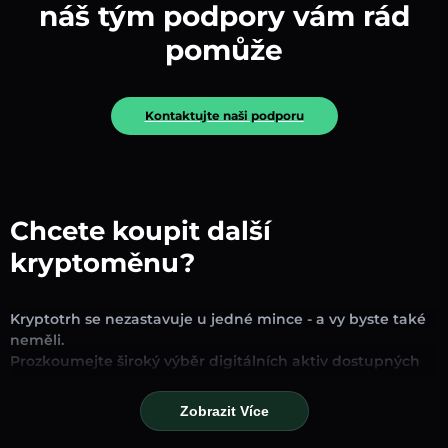
náš tým podpory vám rád
pomůže
Kontaktujte naši podporu
Chcete koupit další
kryptoměnu?
Kryptotrh se nezastavuje u jedné mince - a vy byste také
neměli.
Prozkoumejte široký výběr digitálních aktiv dostupných
pro směnu a obchodování na naší platformě. Ať už
hledáte zavedené stablecoiny, slibné altcoiny nebo
Zobrazit Více
trendové nové tokeny, najdete je všechny na jednom
místě.