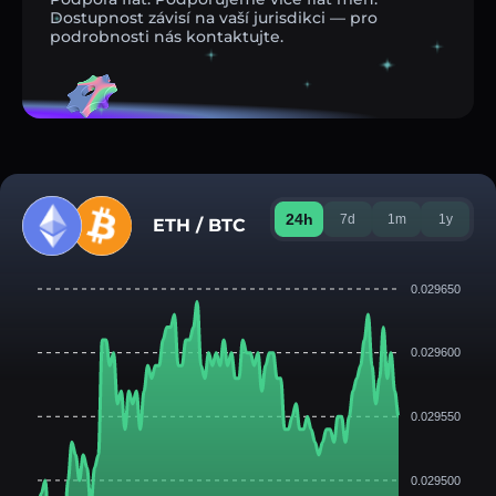
Dostupnost závisí na vaší jurisdikci — pro
podrobnosti nás kontaktujte.
24h
7d
1m
1y
ETH / BTC
0.029650
0.029600
0.029550
0.029500