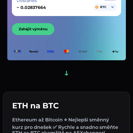
Dostaneš
~
BTC
Zahájit výměnu
ETH na BTC
Ethereum až Bitcoin ⭐ Nejlepší směnný
kurz pro dnešek ✅ Rychle a snadno směňte
ETH za BTC okamžitě na AEXchanger!