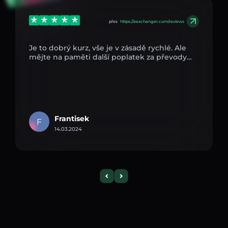
přes
https://aexchanger.com/reviews
Je to dobrý kurz, vše je v zásadě rychlé. Ale
mějte na paměti další poplatek za převody…
Frantisek
F
14.03.2024