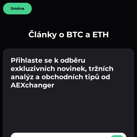
Směna
Články o BTC a ETH
Vytvořte silné heslo 👉 pokračujte k ověření.
Přihlaste se k odběru
Zadejte adresu své kryptopeněženky 👉
Odešlete vklad 👉 obdržíte kryptoměnu nebo
pokračujte k dalšímu kroku.
exkluzivních novinek, tržních
fiat měnu ve své peněžence.
Potvrďte svou totožnost 👉 pokračujte k
analýz a obchodních tipů od
poslednímu kroku.
AEXchanger
E-mail address