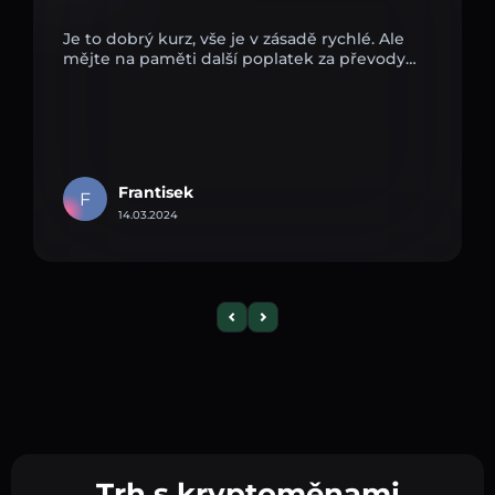
Je to dobrý kurz, vše je v zásadě rychlé. Ale
mějte na paměti další poplatek za převody…
Frantisek
F
14.03.2024
Trh s kryptoměnami