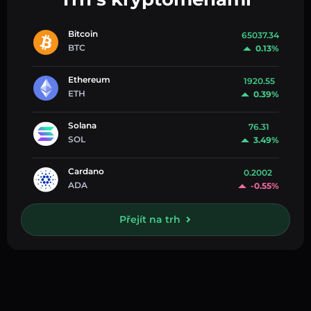
Bitcoin
65037.34
BTC
0.13%
Ethereum
1920.55
ETH
0.39%
Solana
76.31
SOL
3.49%
Cardano
0.2002
ADA
-0.55%
Přejít na trh