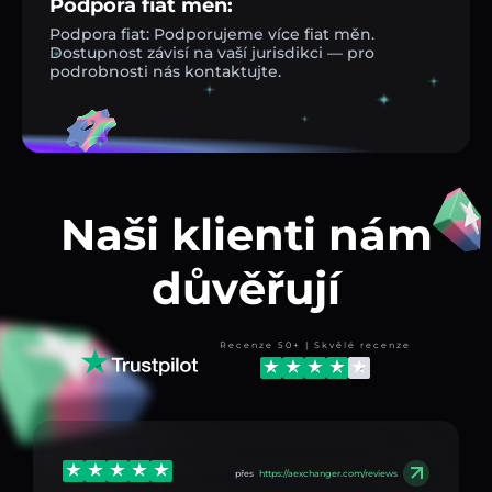
Podpora fiat měn:
Podpora fiat: Podporujeme více fiat měn.
Dostupnost závisí na vaší jurisdikci — pro
podrobnosti nás kontaktujte.
Naši klienti nám
důvěřují
Recenze 50+ | Skvělé recenze
přes
https://aexchanger.com/reviews