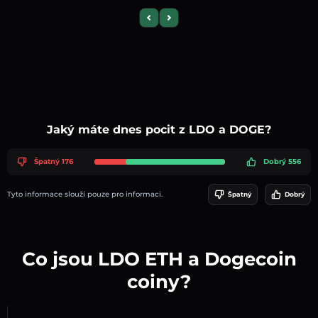
Previous slide
Next slide
Jaký máte dnes pocit z LDO a DOGE?
Špatný 176
Dobrý 556
Tyto informace slouží pouze pro informaci.
Špatný
Dobrý
Co jsou LDO ETH a Dogecoin
coiny?