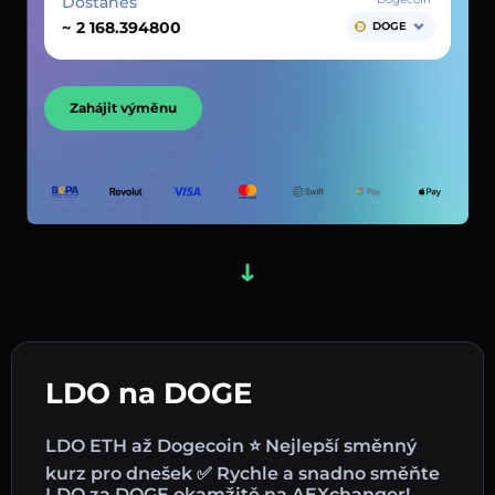
Dostaneš
~
DOGE
Zahájit výměnu
LDO na DOGE
LDO ETH až Dogecoin ⭐ Nejlepší směnný
kurz pro dnešek ✅ Rychle a snadno směňte
LDO za DOGE okamžitě na AEXchanger!