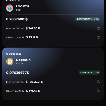
O LDO ETH
LDO ETH
ETH
0.28876801$
0.39897929%
24h
$ 241.50 B
Mehr erfahren:
$ 23.11 B
Objem za 24 h:
O Dogecoin
Dogecoin
DOGE
0.07039977$
1.255372%
24h
$ 12046.71 B
Mehr erfahren:
$ 371.45 B
Objem za 24 h: