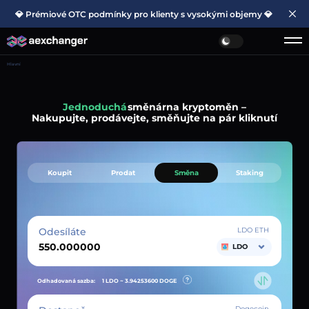
💎 Prémiové OTC podmínky pro klienty s vysokými objemy 💎
Hlavní
Jednoduchá
směnárna kryptoměn –
Nakupujte, prodávejte, směňujte na pár kliknutí
Koupit
Prodat
Směna
Staking
Odesíláte
LDO ETH
LDO
Odhadovaná sazba:
1 LDO ~
3.94253600
DOGE
Dogecoin