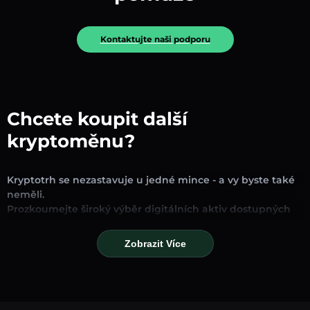
Kontaktujte naši podporu
Chcete koupit další
kryptoměnu?
Kryptotrh se nezastavuje u jedné mince - a vy byste také
neměli.
Prozkoumejte široký výběr digitálních aktiv dostupných
pro směnu a obchodování na naší platformě. Ať už
hledáte zavedené stablecoiny, slibné altcoiny nebo
Zobrazit Více
trendové nové tokeny, najdete je všechny na jednom
místě.
Naše stránka Trh poskytuje ceny v reálném čase,
podrobné grafy a rychlé konverzní nástroje, které vám