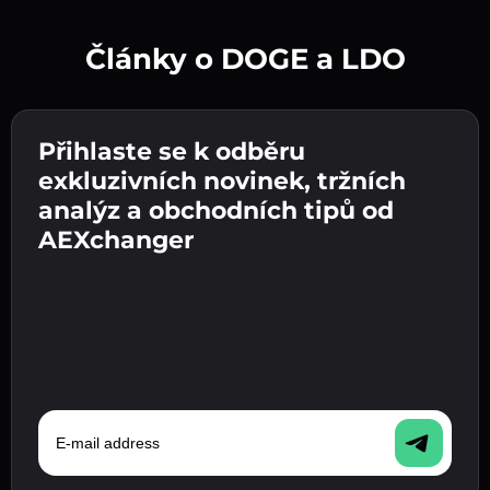
Články o DOGE a LDO
Vytvořte silné heslo 👉 pokračujte k ověření.
Přihlaste se k odběru
Zadejte adresu své kryptopeněženky 👉
Odešlete vklad 👉 obdržíte kryptoměnu nebo
pokračujte k dalšímu kroku.
exkluzivních novinek, tržních
fiat měnu ve své peněžence.
Potvrďte svou totožnost 👉 pokračujte k
analýz a obchodních tipů od
poslednímu kroku.
AEXchanger
E-mail address