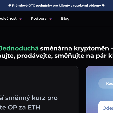
💎 Prémiové OTC podmínky pro klienty s vysokými objemy 💎
polečnost
Podpora
Blog
Jednoduchá
směnárna kryptoměn 
jte, prodávejte, směňujte na pár k
Kou
ší směnný kurz pro
te OP za ETH
Odes