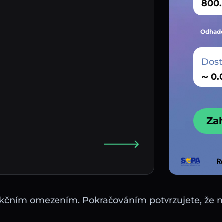
Odhado
Dos
~
Za
sdikčním omezením. Pokračováním potvrzujete, že 