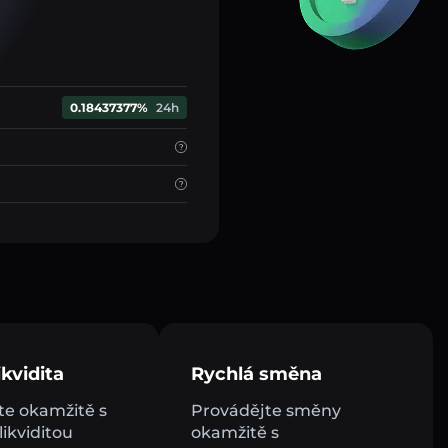
0.18437377%
24h
kvidita
Rychlá směna
e okamžitě s
Provádějte směny
ikviditou
okamžitě s