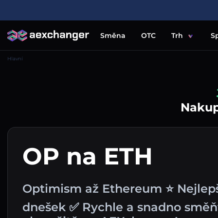
Směna
OTC
Trh
S
Hlavní
Nakupu
OP na ETH
Optimism až Ethereum ⭐ Nejlep
dnešek ✅ Rychle a snadno směň