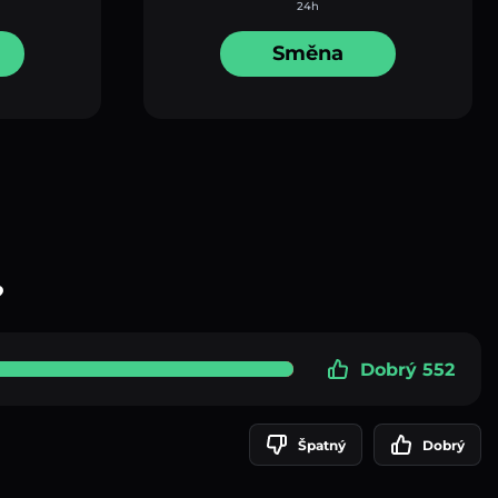
24h
Směna
?
Dobrý 552
Špatný
Dobrý