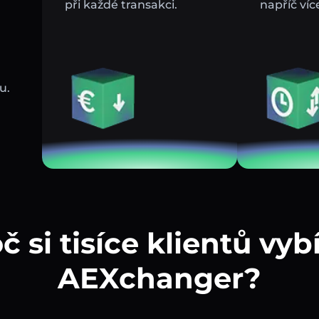
při každé transakci.
napříč víc
u.
č si tisíce klientů vybí
AEXchanger?