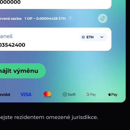
vaná sazba:
1 OP ~
0.00004428
ETH
taneš
ETH
hájit výměnu
nejste rezidentem omezené jurisdikce.