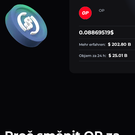
OP
0.08869519$
$ 202.80 B
Mehr erfahren:
$ 25.01 B
Objem za 24 h: