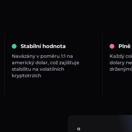
Stabilní hodnota
Plně
Navázány v poměru 1:1 na
Každý co
americký dolar, což zajišťuje
dolary ne
stabilitu na volatilních
drženými
kryptotrzích
O