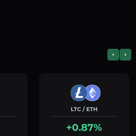
Previous slid
Next s
LTC / ETH
+0.87%