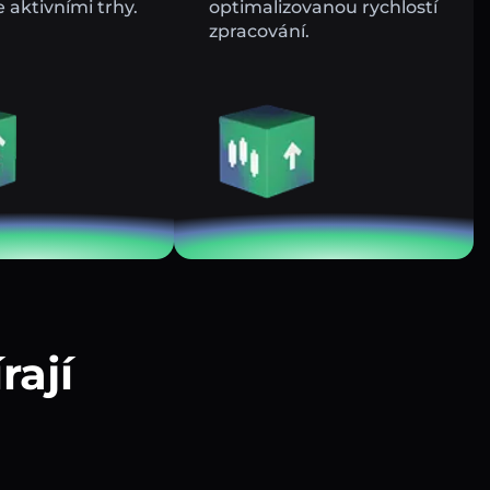
e aktivními trhy.
optimalizovanou rychlostí
zpracování.
rají