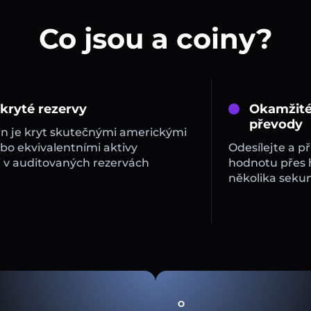
Co jsou a coiny?
 kryté rezervy
Okamžité
převody
in je kryt skutečnými americkými
bo ekvivalentními aktivy
Odesílejte a př
 v auditovaných rezervách
hodnotu přes
několika sekun
O