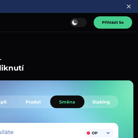
Přihlásit Se
–
liknutí
pit
Prodat
Směna
Staking
íláte
OP