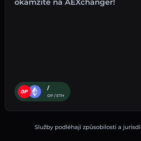
okamžitě na AEXchanger!
/
OP / ETH
Služby podléhají způsobilosti a juri