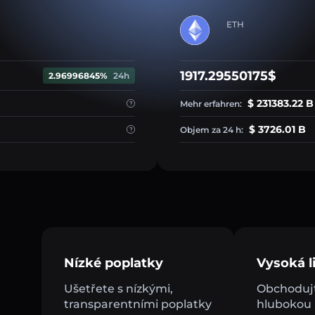
ETH
1917.29550175$
2.96996845%
24h
$ 231383.22 B
Mehr erfahren:
$ 3726.01 B
Objem za 24 h:
Nízké poplatky
Vysoká li
Ušetřete s nízkými,
Obchodujt
transparentními poplatky
hlubokou l