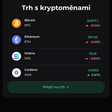
Trh s kryptoměnami
Bitcoin
64671.1
BTC
-0.24%
Ethereum
1911.55
ETH
-0.05%
Solana
73.23
SOL
-0.84%
Cardano
0.2002
ADA
5.87%
Přejít na trh