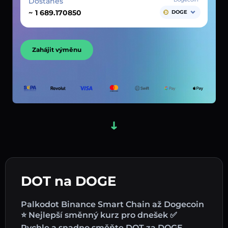
Dostaneš
~
DOGE
Zahájit výměnu
DOT na DOGE
Palkodot Binance Smart Chain až Dogecoin
⭐ Nejlepší směnný kurz pro dnešek ✅
Rychle a snadno směňte DOT za DOGE