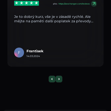
přes
https://aexchanger.com/reviews
Je to dobrý kurz, vše je v zásadě rychlé. Ale
mějte na paměti další poplatek za převody…
Frantisek
F
14.03.2024