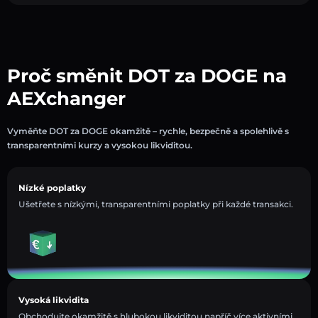
Proč směnit DOT za DOGE na
AEXchanger
Vyměňte DOT za DOGE okamžitě – rychle, bezpečně a spolehlivě s
transparentními kurzy a vysokou likviditou.
Nízké poplatky
Ušetřete s nízkými, transparentními poplatky při každé transakci.
Vysoká likvidita
Obchodujte okamžitě s hlubokou likviditou napříč více aktivními