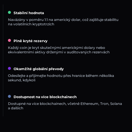
Stabilní hodnota
Navázány v poměru 1:1 na americký dolar, což zajišťuje stabilitu
na volatilních kryptotrzích
Plně kryté rezervy
Každý coin je kryt skutečnými americkými dolary nebo
ekvivalentními aktivy drženými v auditovaných rezervách
Okamžité globální převody
Odesílejte a přijímejte hodnotu přes hranice během několika
sekund, kdykoli
Dostupnost na více blockchainech
Dostupné na více blockchainech, včetně Ethereum, Tron, Solana
a dalších