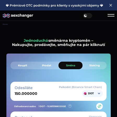
💎 Prémiové OTC podmínky pro klienty s vysokými objemy 💎
Hlavní
Jednoduchá
směnárna kryptoměn –
Nakupujte, prodávejte, směňujte na pár kliknutí
Koupit
Prodat
Směna
Staking
Odesíláte
Palkodot (Binance Smart Chain)
DOT
Odhadovaná sazba:
1 DOT ~
11.26113900
DOGE
Dogecoin