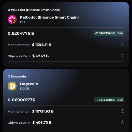
O Palkodot (Binance Smart Chain)
Palkodot (Binance Smart Chain)
BSC
0.82047751$
-2.57621943%
24h
$ 1392.21 B
Mehr erfahren:
$ 67.67 B
Objem za 24 h:
O Dogecoin
Dogecoin
DOGE
0.06900173$
-1.42185596%
24h
$ 10721.93 B
Mehr erfahren:
$ 406.70 B
Objem za 24 h: