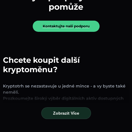
pomůže
Kontaktujte naši podporu
Chcete koupit další
kryptoměnu?
Kryptotrh se nezastavuje u jedné mince - a vy byste také
neměli.
Prozkoumejte široký výběr digitálních aktiv dostupných
pro směnu a obchodování na naší platformě. Ať už
hledáte zavedené stablecoiny, slibné altcoiny nebo
Zobrazit Více
trendové nové tokeny, najdete je všechny na jednom
místě.