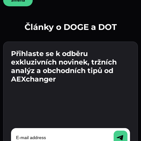
Směna
Články o DOGE a DOT
Vytvořte silné heslo 👉 pokračujte k ověření.
Přihlaste se k odběru
Zadejte adresu své kryptopeněženky 👉
Odešlete vklad 👉 obdržíte kryptoměnu nebo
pokračujte k dalšímu kroku.
exkluzivních novinek, tržních
fiat měnu ve své peněžence.
Potvrďte svou totožnost 👉 pokračujte k
analýz a obchodních tipů od
poslednímu kroku.
AEXchanger
E-mail address