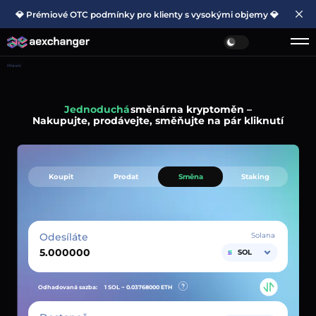
💎 Prémiové OTC podmínky pro klienty s vysokými objemy 💎
Hlavní
Jednoduchá
směnárna kryptoměn –
Nakupujte, prodávejte, směňujte na pár kliknutí
Koupit
Prodat
Směna
Staking
Odesíláte
Solana
SOL
Odhadovaná sazba:
1 SOL ~
0.03768000
ETH