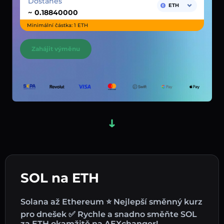
Dostaneš
ETH
~
Minimální částka: 1 ETH
Zahájit výměnu
SOL na ETH
Solana až Ethereum ⭐ Nejlepší směnný kurz
pro dnešek ✅ Rychle a snadno směňte SOL
za ETH okamžitě na AEXchanger!