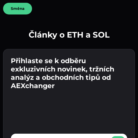
Směna
Články o ETH a SOL
Vytvořte silné heslo 👉 pokračujte k ověření.
Přihlaste se k odběru
Zadejte adresu své kryptopeněženky 👉
Odešlete vklad 👉 obdržíte kryptoměnu nebo
pokračujte k dalšímu kroku.
exkluzivních novinek, tržních
fiat měnu ve své peněžence.
Potvrďte svou totožnost 👉 pokračujte k
analýz a obchodních tipů od
poslednímu kroku.
AEXchanger
E-mail address