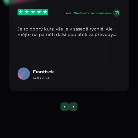
přes
https://aexchanger.com/reviews
Je to dobrý kurz, vše je v zásadě rychlé. Ale
mějte na paměti další poplatek za převody…
Frantisek
F
14.03.2024