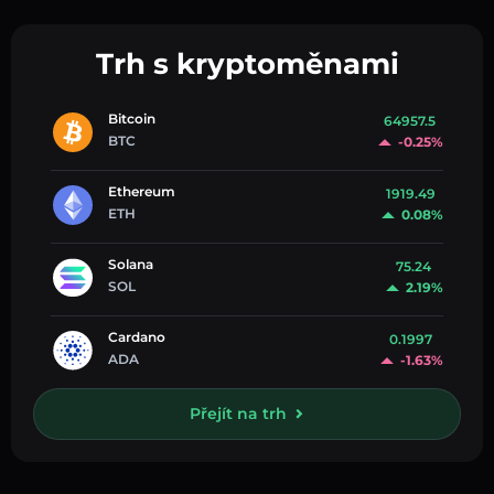
Trh s kryptoměnami
Bitcoin
64957.5
BTC
-0.25%
Ethereum
1919.49
ETH
0.08%
Solana
75.24
SOL
2.19%
Cardano
0.1997
ADA
-1.63%
Přejít na trh