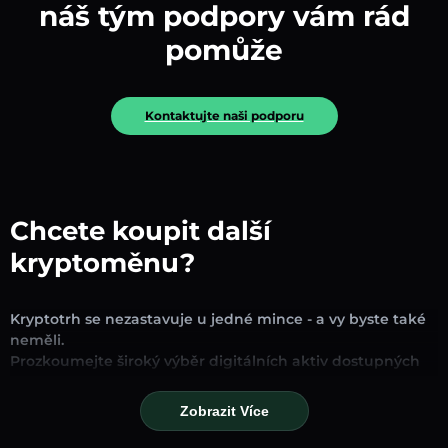
náš tým podpory vám rád
pomůže
Kontaktujte naši podporu
Chcete koupit další
kryptoměnu?
Kryptotrh se nezastavuje u jedné mince - a vy byste také
neměli.
Prozkoumejte široký výběr digitálních aktiv dostupných
pro směnu a obchodování na naší platformě. Ať už
hledáte zavedené stablecoiny, slibné altcoiny nebo
Zobrazit Více
trendové nové tokeny, najdete je všechny na jednom
místě.