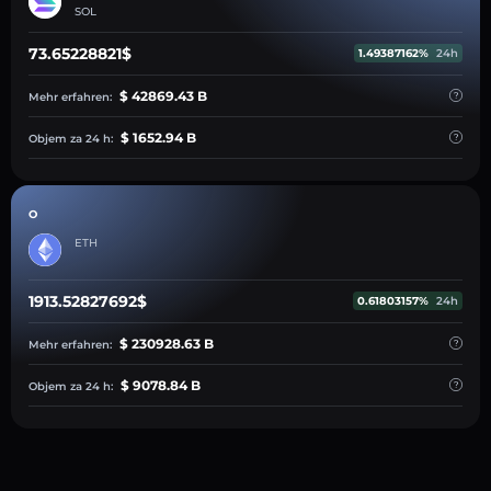
SOL
73.65228821$
1.49387162%
24h
$ 42869.43 B
Mehr erfahren:
$ 1652.94 B
Objem za 24 h:
O
ETH
1913.52827692$
0.61803157%
24h
$ 230928.63 B
Mehr erfahren:
$ 9078.84 B
Objem za 24 h: