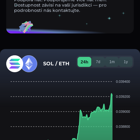
Dostupnost závisí na vaší jurisdikci — pro
podrobnosti nás kontaktujte.
24h
7d
1m
1y
SOL / ETH
0.039400
0.039200
0.039000
0.038800