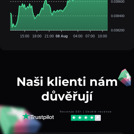
0.038600
0.038400
0.038200
15:00
18:00
21:00
08 Aug
04:00
07:00
10:00
Naši klienti nám
důvěřují
Recenze 50+ | Skvělé recenze