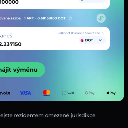
vaná sazba:
1 APT ~
0.68158100
DOT
Palkodot (Binance Smart Chain)
taneš
DOT
hájit výměnu
nejste rezidentem omezené jurisdikce.