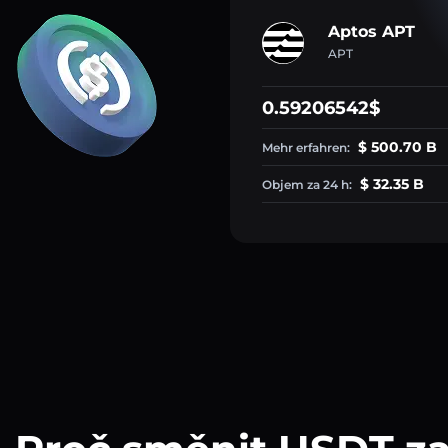
Aptos APT
APT
0.59206542$
$ 500.70 B
Mehr erfahren:
$ 32.35 B
Objem za 24 h: