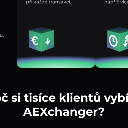
a
při každé transakci.
napříč víc
u.
č si tisíce klientů vybí
AEXchanger?