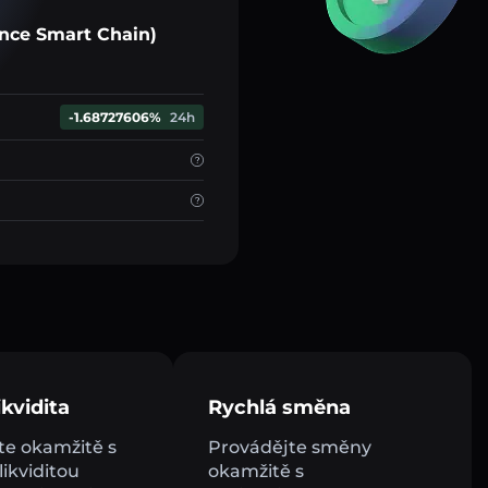
nce Smart Chain)
-1.68727606%
24h
kvidita
Rychlá směna
e okamžitě s
Provádějte směny
ikviditou
okamžitě s