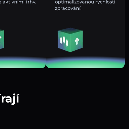
e aktivními trhy.
optimalizovanou rychlostí
zpracování.
rají