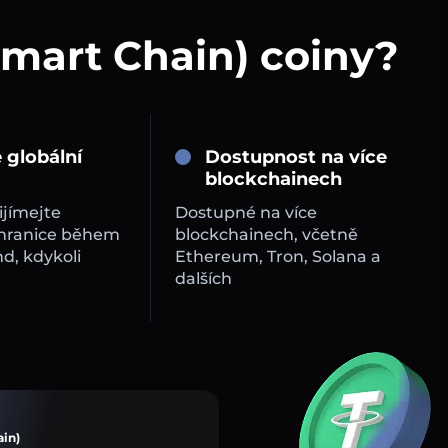
Smart Chain) coiny?
 globální
Dostupnost na více
blockchainech
ijímejte
Dostupné na více
 hranice během
blockchainech, včetně
d, kdykoli
Ethereum, Tron, Solana a
dalších
ain)