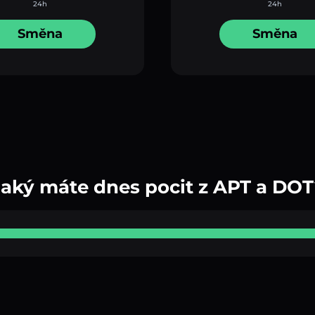
24h
24h
Směna
Směna
Jaký máte dnes pocit z APT a DOT