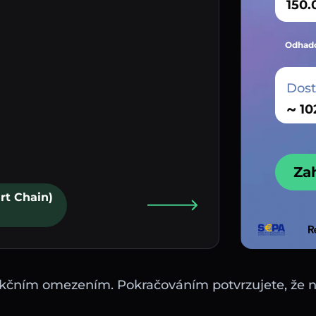
Odhado
Dos
~
Za
rt Chain)
sdikčním omezením. Pokračováním potvrzujete, že 