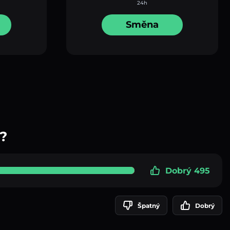
24h
Směna
?
Dobrý 495
Špatný
Dobrý