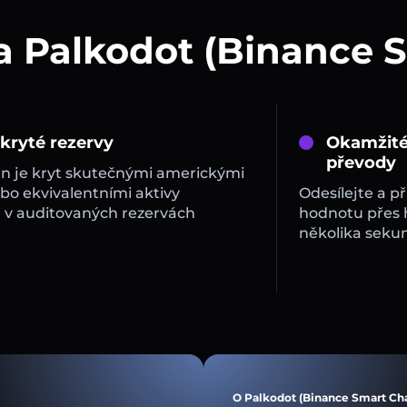
a Palkodot (Binance 
 kryté rezervy
Okamžité
převody
in je kryt skutečnými americkými
bo ekvivalentními aktivy
Odesílejte a př
 v auditovaných rezervách
hodnotu přes
několika sekun
O Palkodot (Binance Smart Ch