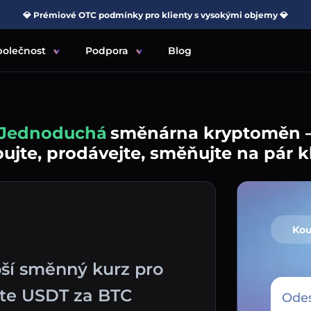
💎 Prémiové OTC podmínky pro klienty s vysokými objemy 💎
polečnost
Podpora
Blog
Jednoduchá
směnárna kryptoměn 
jte, prodávejte, směňujte na pár k
Kou
pší směnný kurz pro
te USDT za BTC
Odes