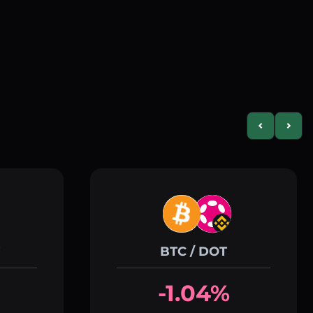
Previous slid
Next s
BTC / DOT
-1.04%