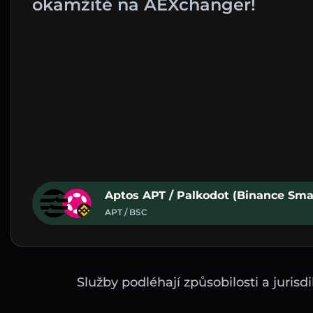
okamžitě na AEXchanger!
Aptos APT / Palkodot (Binance Sma
APT / BSC
Služby podléhají způsobilosti a juri