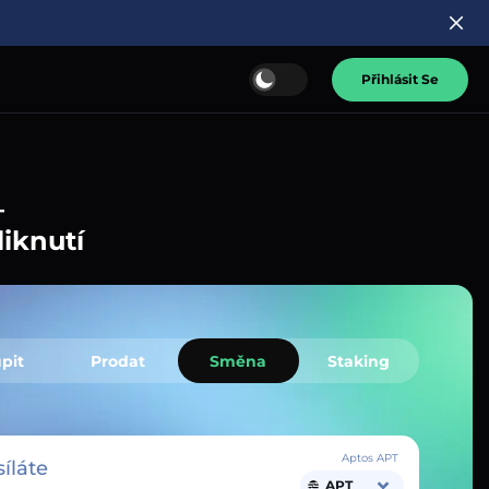
Přihlásit Se
–
liknutí
pit
Prodat
Směna
Staking
Aptos APT
íláte
APT