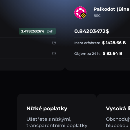
Palkodot (Bina
BSC
0.84203472$
2.47825326%
24h
$ 1428.66 B
Mehr erfahren:
$ 83.64 B
Objem za 24 h:
Nízké poplatky
Vysoká li
Ušetřete s nízkými,
Obchodujt
transparentními poplatky
hlubokou l