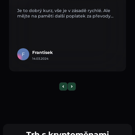
Je to dobrý kurz, vše je v zásadě rychlé. Ale
mějte na paměti další poplatek za převody…
Frantisek
F
14.03.2024
Trh s kryptoměnami