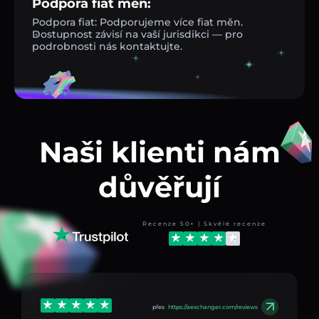
Podpora fiat měn:
Podpora fiat: Podporujeme více fiat měn.
Dostupnost závisí na vaší jurisdikci — pro
podrobnosti nás kontaktujte.
Naši klienti nám
důvěřují
Recenze 50+ | Skvělé recenze
přes
https://aexchanger.com/reviews