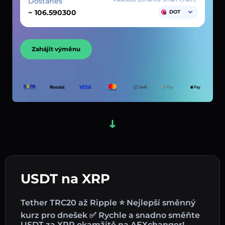
Dostaneš
~
DOT
Zahájit výměnu
USDT na XRP
Tether TRC20 až Ripple ⭐ Nejlepší směnný
kurz pro dnešek ✅ Rychle a snadno směňte
USDT za XRP okamžitě na AEXchanger!