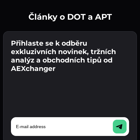
Články o DOT a APT
Vytvořte silné heslo 👉 pokračujte k ověření.
Přihlaste se k odběru
Zadejte adresu své kryptopeněženky 👉
Odešlete vklad 👉 obdržíte kryptoměnu nebo
pokračujte k dalšímu kroku.
exkluzivních novinek, tržních
fiat měnu ve své peněžence.
Potvrďte svou totožnost 👉 pokračujte k
analýz a obchodních tipů od
poslednímu kroku.
AEXchanger
E-mail address