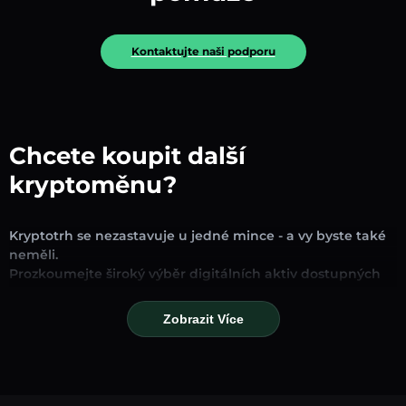
Kontaktujte naši podporu
Chcete koupit další
kryptoměnu?
Kryptotrh se nezastavuje u jedné mince - a vy byste také
neměli.
Prozkoumejte široký výběr digitálních aktiv dostupných
pro směnu a obchodování na naší platformě. Ať už
hledáte zavedené stablecoiny, slibné altcoiny nebo
Zobrazit Více
trendové nové tokeny, najdete je všechny na jednom
místě.
Naše stránka Trh poskytuje ceny v reálném čase,
podrobné grafy a rychlé konverzní nástroje, které vám