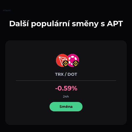
Hlavní
Další populární směny s APT
TRX / DOT
-0.59%
24h
Směna