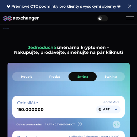
💎 Prémiové OTC podmínky pro klienty s vysokými objemy 💎
Hlavní
Jednoduchá
směnárna kryptoměn –
Nakupujte, prodávejte, směňujte na pár kliknutí
Koupit
Prodat
Směna
Staking
Odesíláte
Aptos APT
APT
Odhadovaná sazba:
1 APT ~
0.71060200
DOT
Palkodot (Binance Smart Chain)