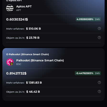
O Aptos APT
Aptos APT
APT
0.60303241$
4.09288269%
24h
$ 510.06 B
Mehr erfahren:
$ 23.78 B
Objem za 24 h:
O Palkodot (Binance Smart Chain)
Palkodot (Binance Smart Chain)
BSC
0.81421732$
-0.44762583%
24h
$ 1381.83 B
Mehr erfahren:
$ 46.42 B
Objem za 24 h: