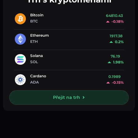
Bitcoin
64810.43
BTC
-0.18%
Ethereum
1917.38
ETH
0.2%
Solana
76.19
SOL
1.98%
Cardano
0.1989
ADA
-0.15%
Přejít na trh