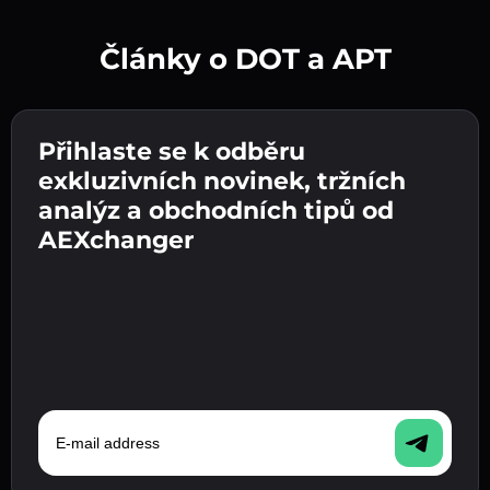
Články o DOT a APT
Vytvořte silné heslo 👉 pokračujte k ověření.
Přihlaste se k odběru
Zadejte adresu své kryptopeněženky 👉
Odešlete vklad 👉 obdržíte kryptoměnu nebo
pokračujte k dalšímu kroku.
exkluzivních novinek, tržních
fiat měnu ve své peněžence.
Potvrďte svou totožnost 👉 pokračujte k
analýz a obchodních tipů od
poslednímu kroku.
AEXchanger
E-mail address