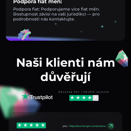
Podpora fiat měn:
Podpora fiat: Podporujeme více fiat měn.
Dostupnost závisí na vaší jurisdikci — pro
podrobnosti nás kontaktujte.
Naši klienti nám
důvěřují
Recenze 50+ | Skvělé recenze
přes
https://aexchanger.com/reviews