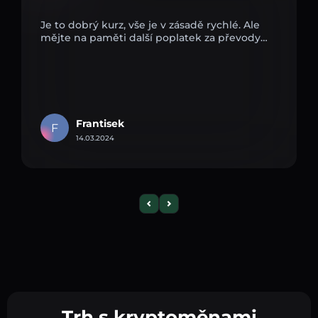
Je to dobrý kurz, vše je v zásadě rychlé. Ale
mějte na paměti další poplatek za převody…
Frantisek
F
14.03.2024
Trh s kryptoměnami