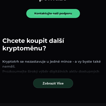
Kontaktujte naši podporu
Chcete koupit další
kryptoměnu?
Kryptotrh se nezastavuje u jedné mince - a vy byste také
neměli.
Prozkoumejte široký výběr digitálních aktiv dostupných
pro směnu a obchodování na naší platformě. Ať už
hledáte zavedené stablecoiny, slibné altcoiny nebo
Zobrazit Více
trendové nové tokeny, najdete je všechny na jednom
místě.
Naše stránka Trh poskytuje ceny v reálném čase,
podrobné grafy a rychlé konverzní nástroje, které vám