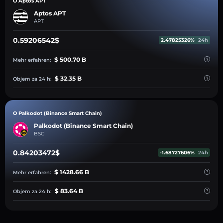
O Aptos APT
Aptos APT
APT
0.59206542$
2.47825326%
24h
$ 500.70 B
Mehr erfahren:
$ 32.35 B
Objem za 24 h:
O Palkodot (Binance Smart Chain)
Palkodot (Binance Smart Chain)
BSC
0.84203472$
-1.68727606%
24h
$ 1428.66 B
Mehr erfahren:
$ 83.64 B
Objem za 24 h: