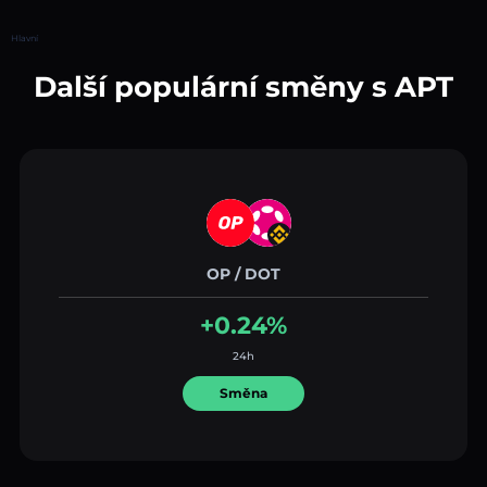
Hlavní
Další populární směny s APT
OP / DOT
+0.24%
24h
Směna