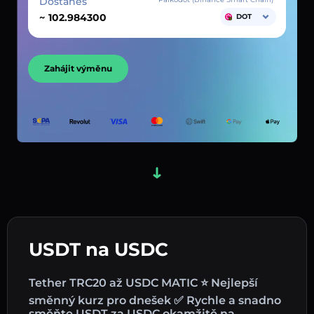
Dostaneš
~
DOT
Zahájit výměnu
USDT na USDC
Tether TRC20 až USDC MATIC ⭐ Nejlepší
směnný kurz pro dnešek ✅ Rychle a snadno
směňte USDT za USDC okamžitě na