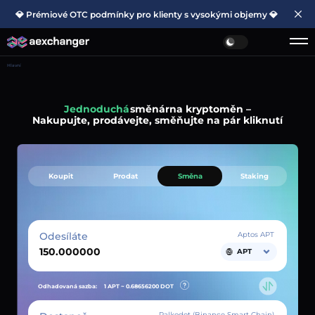
💎 Prémiové OTC podmínky pro klienty s vysokými objemy 💎
Hlavní
Jednoduchá
směnárna kryptoměn –
Nakupujte, prodávejte, směňujte na pár kliknutí
Koupit
Prodat
Směna
Staking
Odesíláte
Aptos APT
APT
Odhadovaná sazba:
1 APT ~
0.68656200
DOT
Palkodot (Binance Smart Chain)