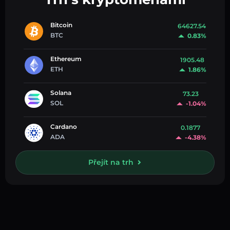
Bitcoin
64627.54
BTC
0.83%
Ethereum
1905.48
ETH
1.86%
Solana
73.23
SOL
-1.04%
Cardano
0.1877
ADA
-4.38%
Přejít na trh