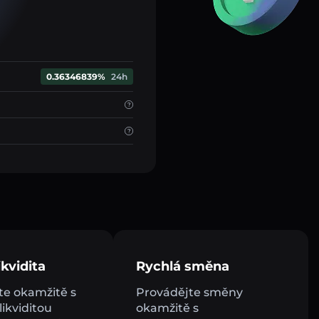
0.36346839%
24h
kvidita
Rychlá směna
e okamžitě s
Provádějte směny
ikviditou
okamžitě s