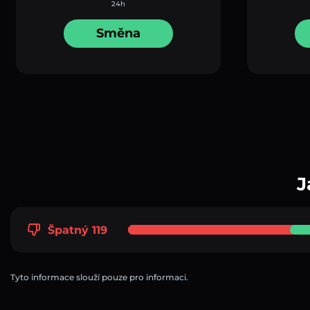
24h
Směna
J
Špatný 119
Tyto informace slouží pouze pro informaci.