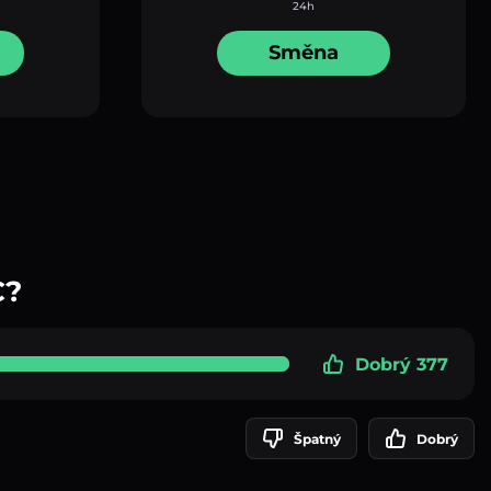
24h
Směna
C?
Dobrý 377
Špatný
Dobrý