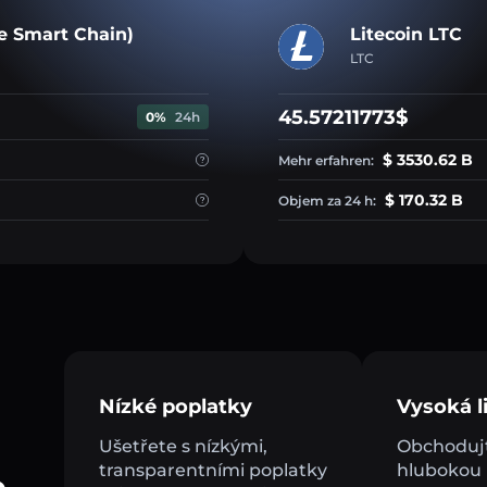
e Smart Chain)
Litecoin LTC
LTC
45.57211773$
0%
24h
$ 3530.62 B
Mehr erfahren:
$ 170.32 B
Objem za 24 h:
Nízké poplatky
Vysoká li
Ušetřete s nízkými,
Obchodujt
transparentními poplatky
hlubokou l