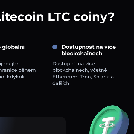
itecoin LTC coiny?
 globální
Dostupnost na více
blockchainech
ijímejte
Dostupné na více
 hranice během
blockchainech, včetně
d, kdykoli
Ethereum, Tron, Solana a
dalších