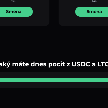
24h
24h
Směna
Směna
aký máte dnes pocit z USDC a LT