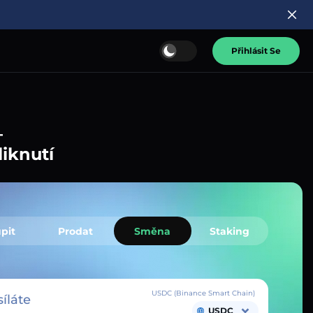
Přihlásit Se
–
liknutí
pit
Prodat
Směna
Staking
USDC (Binance Smart Chain)
íláte
USDC