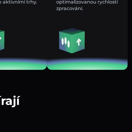
e aktivními trhy.
optimalizovanou rychlostí
zpracování.
rají