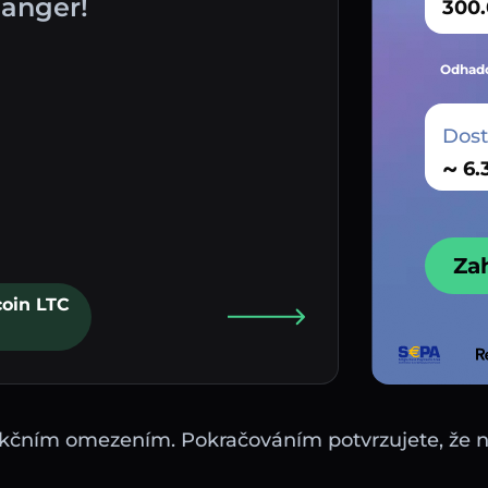
anger!
Odhado
Dos
~
Za
coin LTC
sdikčním omezením. Pokračováním potvrzujete, že 