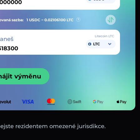
vaná sazba:
1 USDC ~
0.02106100
LTC
Litecoin LTC
taneš
LTC
hájit výměnu
nejste rezidentem omezené jurisdikce.