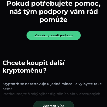
Pokud potřebujete pomoc,
náš tým podpory vám rád
pomůže
Kontaktujte naši podporu
Chcete koupit další
kryptoměnu?
Kryptotrh se nezastavuje u jedné mince - a vy byste také
neměli.
Prozkoumejte široký výběr digitálních aktiv dostupných
pro směnu a obchodování na naší platformě. Ať už
hledáte zavedené stablecoiny, slibné altcoiny nebo
Zobrazit Více