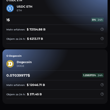
O USDC ETH
USDC ETH
ETH
1$
0%
24h
$ 72154.88 B
Mehr erfahren:
$ 6213.17 B
Objem za 24 h:
O Dogecoin
Dogecoin
DOGE
0.07039977$
1.255372%
24h
$ 12046.71 B
Mehr erfahren:
$ 371.45 B
Objem za 24 h: