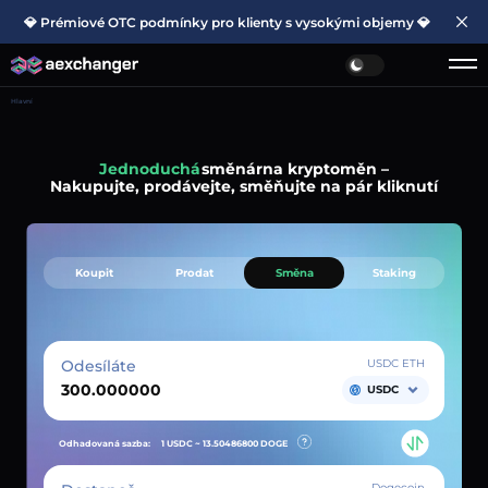
💎 Prémiové OTC podmínky pro klienty s vysokými objemy 💎
Hlavní
Jednoduchá
směnárna kryptoměn –
Nakupujte, prodávejte, směňujte na pár kliknutí
Koupit
Prodat
Směna
Staking
Odesíláte
USDC ETH
USDC
Odhadovaná sazba:
1 USDC ~
13.50486800
DOGE
Dogecoin