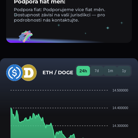
Podpora fiat měn:
Podpora fiat: Podporujeme více fiat měn.
Dostupnost závisí na vaší jurisdikci — pro
podrobnosti nás kontaktujte.
24h
7d
1m
1y
ETH / DOGE
14.500000
14.400000
14.300000