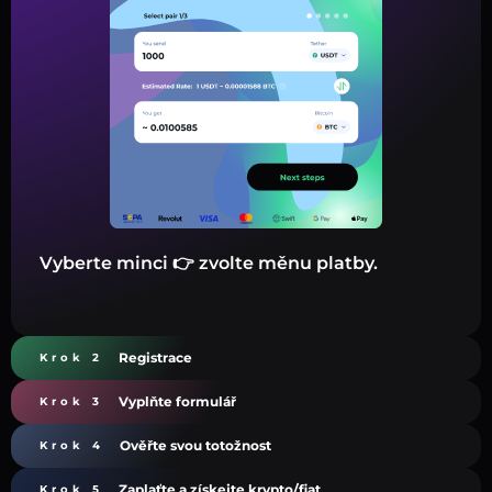
Vyberte minci 👉 zvolte měnu platby.
Registrace
Krok 2
Vyplňte formulář
Krok 3
Ověřte svou totožnost
Krok 4
Zaplaťte a získejte krypto/fiat
Krok 5