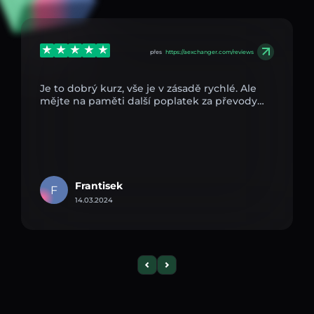
přes
https://aexchanger.com/reviews
Je to dobrý kurz, vše je v zásadě rychlé. Ale
mějte na paměti další poplatek za převody…
Frantisek
F
14.03.2024