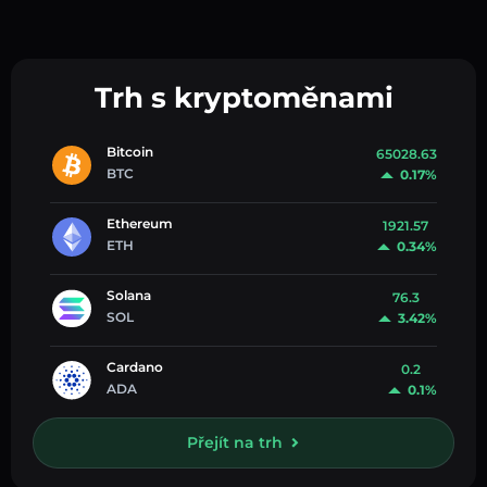
Trh s kryptoměnami
Bitcoin
65028.63
BTC
0.17%
Ethereum
1921.57
ETH
0.34%
Solana
76.3
SOL
3.42%
Cardano
0.2
ADA
0.1%
Přejít na trh