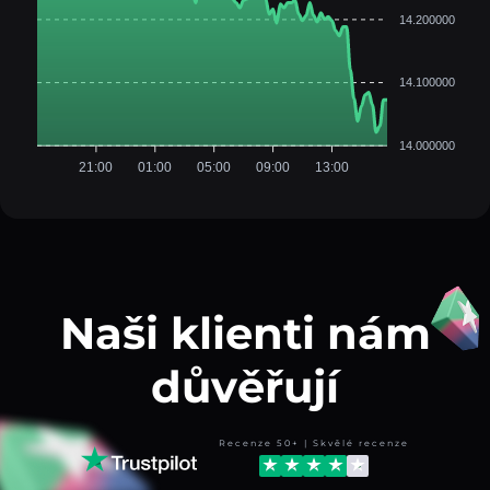
14.200000
14.100000
14.000000
21:00
01:00
05:00
09:00
13:00
Naši klienti nám
důvěřují
Recenze 50+ | Skvělé recenze