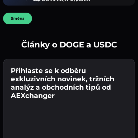
Směna
Články o DOGE a USDC
Vytvořte silné heslo 👉 pokračujte k ověření.
Přihlaste se k odběru
Zadejte adresu své kryptopeněženky 👉
Odešlete vklad 👉 obdržíte kryptoměnu nebo
pokračujte k dalšímu kroku.
exkluzivních novinek, tržních
fiat měnu ve své peněžence.
Potvrďte svou totožnost 👉 pokračujte k
analýz a obchodních tipů od
poslednímu kroku.
AEXchanger