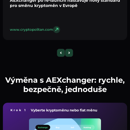
AEXchanger po re-launchi nastavuje nový standard
pro směnu kryptoměn v Evropě
www.cryptopolitan.com
Výměna s AEXchanger: rychle,
bezpečně, jednoduše
Vyberte kryptoměnu nebo fiat měnu
Krok 1