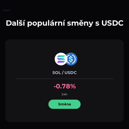
Hlavní
Další populární směny s USDC
SOL / USDC
-0.78%
24h
Směna