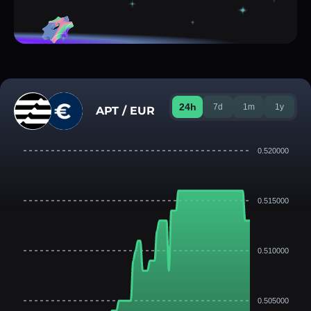
24h
7d
1m
1y
APT / EUR
0.520000
0.515000
0.510000
0.505000