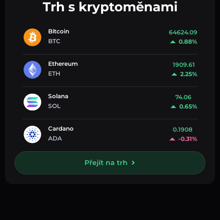
Trh s kryptoměnami
Bitcoin
64624.09
BTC
0.88%
Ethereum
1909.61
ETH
2.25%
Solana
74.06
SOL
0.65%
Cardano
0.1908
ADA
-0.31%
Přejít na trh