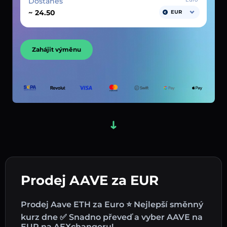
Dostaneš
~
EUR
Zahájit výměnu
Prodej AAVE za EUR
Prodej Aave ETH za Euro ⭐ Nejlepší směnný
kurz dne ✅ Snadno převeď a vyber AAVE na
EUR na AEXchangeru!