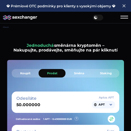
💎 Prémiové OTC podmínky pro klienty s vysokými objemy 💎
Hlavní
Jednoduchá
směnárna kryptoměn –
Nakupujte, prodávejte, směňujte na pár kliknutí
Koupit
Prodat
Směna
Staking
Odesíláte
Aptos APT
APT
Odhadovaná sazba:
1 APT ~
0.49000000
EUR
Euro