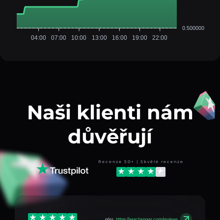
0.500000
04:00
07:00
10:00
13:00
16:00
19:00
22:00
Naši klienti nám
důvěřují
Recenze 50+ | Skvělé recenze
přes
https://aexchanger.com/reviews