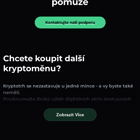
pomůže
Kontaktujte naši podporu
Chcete koupit další
kryptoměnu?
Kryptotrh se nezastavuje u jedné mince - a vy byste také
neměli.
Prozkoumejte široký výběr digitálních aktiv dostupných
pro směnu a obchodování na naší platformě. Ať už
hledáte zavedené stablecoiny, slibné altcoiny nebo
Zobrazit Více
trendové nové tokeny, najdete je všechny na jednom
místě.
Naše stránka Trh poskytuje ceny v reálném čase,