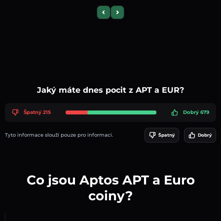
Previous slide
Next slide
Jaký máte dnes pocit z APT a EUR?
Špatný 215
Dobrý 679
Tyto informace slouží pouze pro informaci.
Špatný
Dobrý
Co jsou Aptos APT a Euro
coiny?