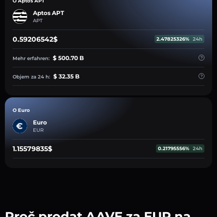
O Aptos APT
Aptos APT
APT
0.59206542$
2.47825326%
24h
$ 500.70 B
Mehr erfahren:
$ 32.35 B
Objem za 24 h:
O Euro
Euro
EUR
1.15579835$
0.21795556%
24h
Proč prodat AAVE za EUR na