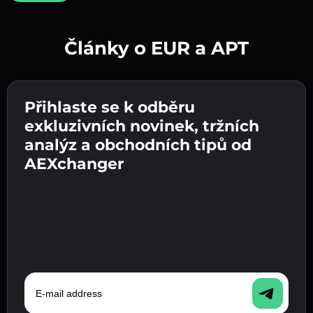
Články o EUR a APT
Vytvořte silné heslo 👉 pokračujte k ověření.
Přihlaste se k odběru
Zadejte adresu své kryptopeněženky 👉
Odešlete vklad 👉 obdržíte kryptoměnu nebo
pokračujte k dalšímu kroku.
exkluzivních novinek, tržních
fiat měnu ve své peněžence.
Potvrďte svou totožnost 👉 pokračujte k
analýz a obchodních tipů od
poslednímu kroku.
AEXchanger
E-mail address