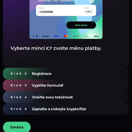
Vyberte minci 👉 zvolte měnu platby.
Registrace
Krok 2
Vyplňte formulář
Krok 3
Ověřte svou totožnost
Krok 4
Zaplaťte a získejte krypto/fiat
Krok 5
Směna