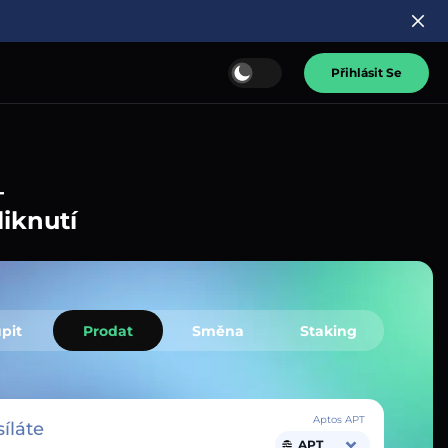
Přihlásit Se
–
liknutí
pit
Prodat
Směna
Staking
Aptos APT
íláte
APT