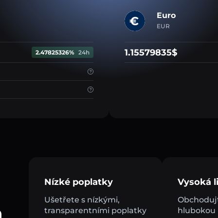
Euro
EUR
1.15579835$
2.47825326%
24h
Nízké poplatky
Vysoká li
Ušetřete s nízkými,
Obchodujt
a
transparentními poplatky
hlubokou l