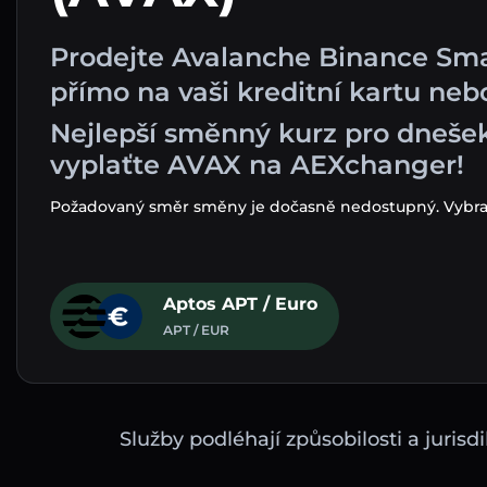
Prodejte Avalanche Binance Sma
přímo na vaši kreditní kartu ne
Nejlepší směnný kurz pro dneše
vyplaťte AVAX na AEXchanger!
Požadovaný směr směny je dočasně nedostupný. Vybrali 
Aptos APT / Euro
APT / EUR
Služby podléhají způsobilosti a juri