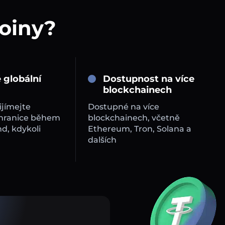
coiny?
 globální
Dostupnost na více
blockchainech
ijímejte
Dostupné na více
 hranice během
blockchainech, včetně
d, kdykoli
Ethereum, Tron, Solana a
dalších