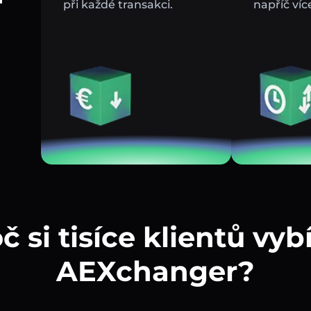
při každé transakci.
napříč víc
č si tisíce klientů vybí
AEXchanger?