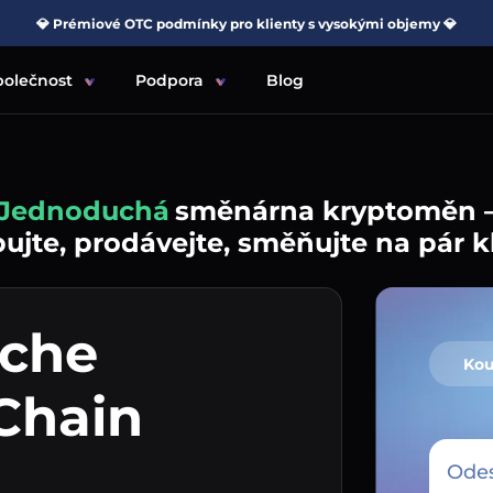
💎 Prémiové OTC podmínky pro klienty s vysokými objemy 💎
polečnost
Podpora
Blog
Jednoduchá
směnárna kryptoměn 
jte, prodávejte, směňujte na pár k
nche
Kou
Chain
Odes