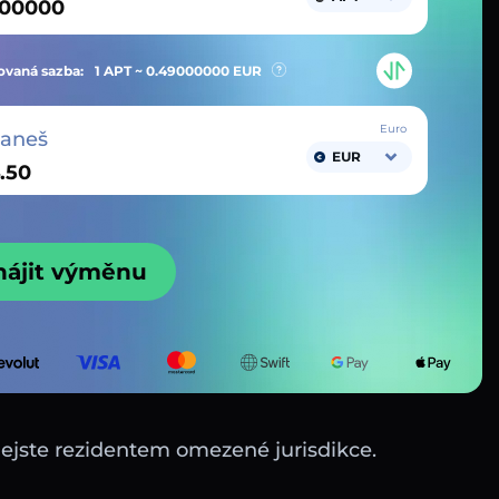
vaná sazba:
1 APT ~
0.49000000
EUR
Euro
taneš
EUR
hájit výměnu
nejste rezidentem omezené jurisdikce.