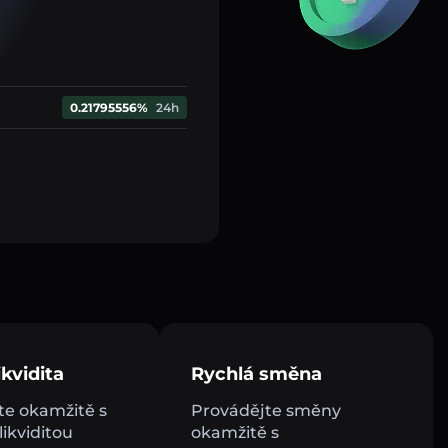
0.21795556%
24h
kvidita
Rychlá směna
e okamžitě s
Provádějte směny
ikviditou
okamžitě s