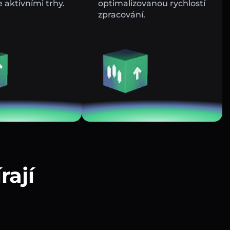
e aktivními trhy.
optimalizovanou rychlostí
zpracování.
rají