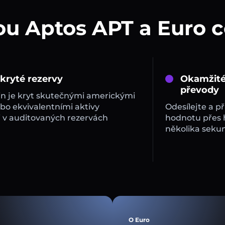
ou Aptos APT a Euro 
 kryté rezervy
Okamžité
převody
in je kryt skutečnými americkými
bo ekvivalentními aktivy
Odesílejte a př
 v auditovaných rezervách
hodnotu přes
několika sekun
O Euro