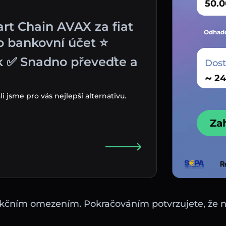
rt Chain AVAX za fiat
Odhado
bo bankovní účet ⭐
k ✅ Snadno převeďte a
Dos
~
jsme pro vás nejlepší alternativu.
Za
sdikčním omezením. Pokračováním potvrzujete, že 