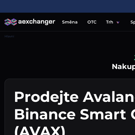
Směna
OTC
Trh
S
Hlavní
Nakupu
Prodejte Avala
Binance Smart 
(AVAX)