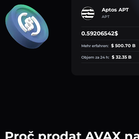
Aptos APT
APT
0.59206542$
$ 500.70 B
Mehr erfahren:
$ 32.35 B
Objem za 24 h:
Proč prodat AVAX n