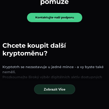
pomůže
Kontaktujte naši podporu
Chcete koupit další
kryptoměnu?
Kryptotrh se nezastavuje u jedné mince - a vy byste také
neměli.
Prozkoumejte široký výběr digitálních aktiv dostupných
pro směnu a obchodování na naší platformě. Ať už
hledáte zavedené stablecoiny, slibné altcoiny nebo
Zobrazit Více
trendové nové tokeny, najdete je všechny na jednom
místě.
Naše stránka Trh poskytuje ceny v reálném čase,