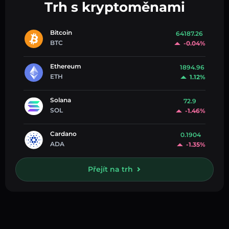
Trh s kryptoměnami
Bitcoin
64187.26
BTC
-0.04%
Ethereum
1894.96
ETH
1.12%
Solana
72.9
SOL
-1.46%
Cardano
0.1904
ADA
-1.35%
Přejít na trh