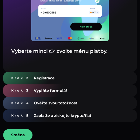
Vyberte minci 👉 zvolte měnu platby.
Registrace
Krok 2
Vyplňte formulář
Krok 3
Ověřte svou totožnost
Krok 4
Zaplaťte a získejte krypto/fiat
Krok 5
Směna