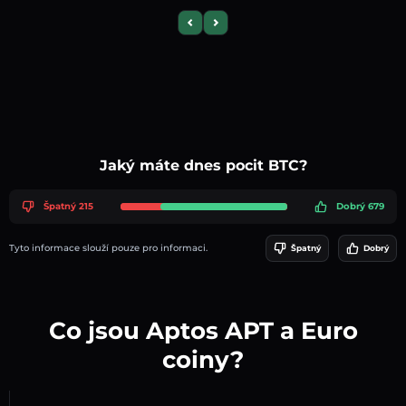
Previous slide
Next slide
Jaký máte dnes pocit BTC?
Špatný 215
Dobrý 679
Tyto informace slouží pouze pro informaci.
Špatný
Dobrý
Co jsou Aptos APT a Euro
coiny?