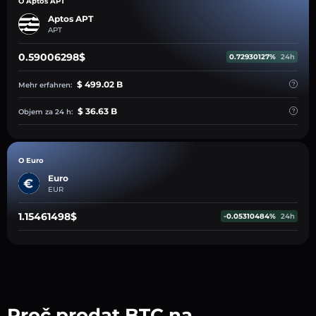
O Aptos APT
Aptos APT
APT
0.59006298$
0.72930127%
24h
$ 499.02 B
Mehr erfahren:
$ 36.63 B
Objem za 24 h:
O Euro
Euro
EUR
1.15461498$
-0.05310484%
24h
Proč prodat BTC na