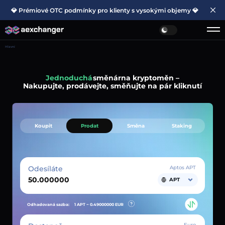
💎 Prémiové OTC podmínky pro klienty s vysokými objemy 💎
Hlavní
Rychlá
směnárna kryptoměn –
Nakupujte, prodávejte, směňujte na pár kliknutí
Koupit
Prodat
Směna
Staking
Odesíláte
Aptos APT
APT
Odhadovaná sazba:
1 APT ~
0.49000000
EUR
Euro