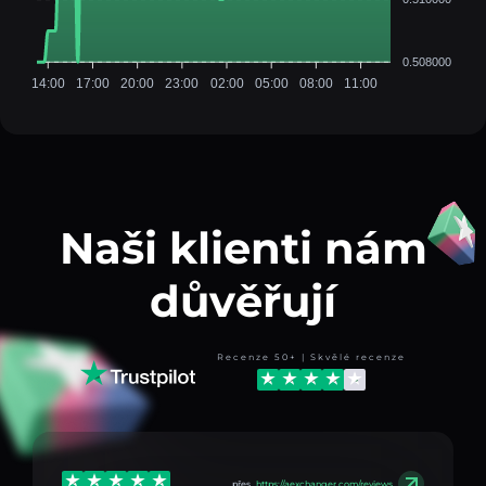
0.508000
14:00
17:00
20:00
23:00
02:00
05:00
08:00
11:00
Naši klienti nám
důvěřují
Recenze 50+ | Skvělé recenze
přes
https://aexchanger.com/reviews