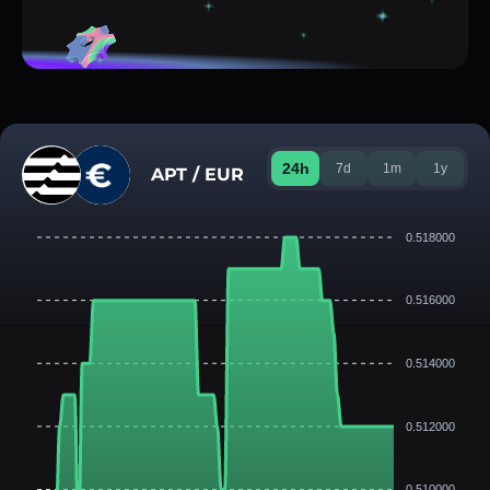
24h
7d
1m
1y
APT / EUR
0.518000
0.516000
0.514000
0.512000
0.510000