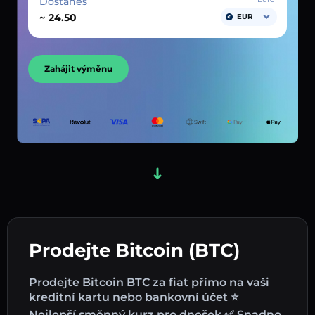
Dostaneš
~
EUR
Zahájit výměnu
Prodejte Bitcoin (BTC)
Prodejte Bitcoin BTC za fiat přímo na vaši
kreditní kartu nebo bankovní účet ⭐
Nejlepší směnný kurz pro dnešek ✅ Snadno