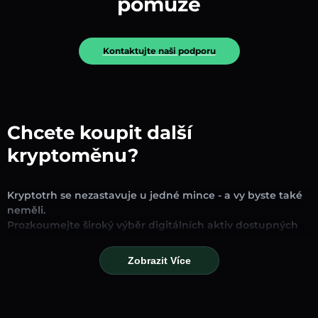
pomůže
Kontaktujte naši podporu
Chcete koupit další
kryptoměnu?
Kryptotrh se nezastavuje u jedné mince - a vy byste také
neměli.
Prozkoumejte široký výběr digitálních aktiv dostupných
pro směnu a obchodování na naší platformě. Ať už
hledáte zavedené stablecoiny, slibné altcoiny nebo
Zobrazit Více
trendové nové tokeny, najdete je všechny na jednom
místě.
Naše stránka Trh poskytuje ceny v reálném čase,