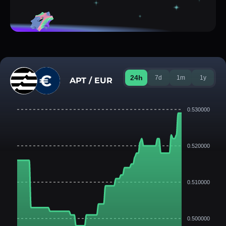
24h
7d
1m
1y
APT / EUR
0.530000
0.520000
0.510000
0.500000