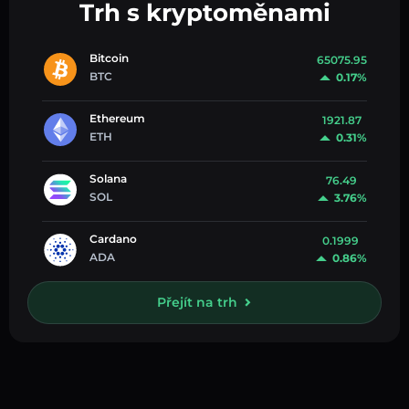
Trh s kryptoměnami
Bitcoin
65075.95
BTC
0.17%
Ethereum
1921.87
ETH
0.31%
Solana
76.49
SOL
3.76%
Cardano
0.1999
ADA
0.86%
Přejít na trh