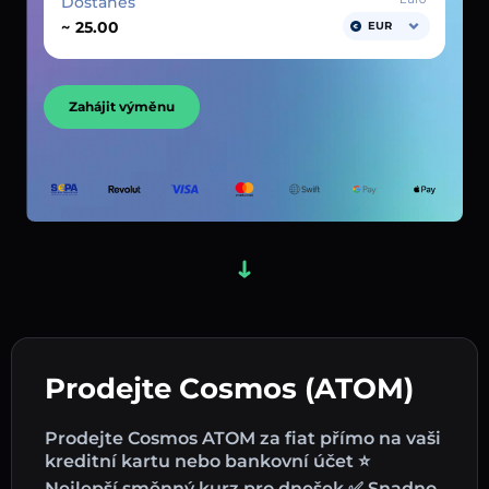
Dostaneš
~
EUR
Zahájit výměnu
Prodejte Cosmos (ATOM)
Prodejte Cosmos ATOM za fiat přímo na vaši
kreditní kartu nebo bankovní účet ⭐
Nejlepší směnný kurz pro dnešek ✅ Snadno