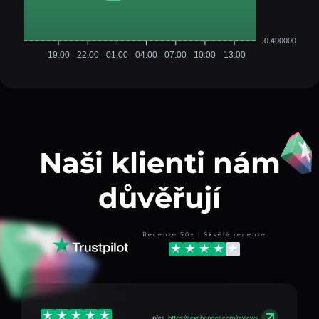
0.490000
19:00
22:00
01:00
04:00
07:00
10:00
13:00
Naši klienti nám
důvěřují
Recenze 50+ | Skvělé recenze
přes
https://aexchanger.com/reviews