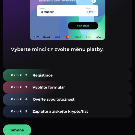
Vyberte minci 👉 zvolte měnu platby.
Registrace
Krok 2
Vyplňte formulář
Krok 3
Ověřte svou totožnost
Krok 4
Zaplaťte a získejte krypto/fiat
Krok 5
Směna