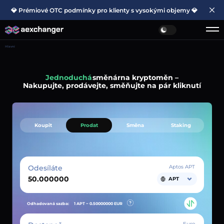
💎 Prémiové OTC podmínky pro klienty s vysokými objemy 💎
Hlavní
Jednoduchá
směnárna kryptoměn –
Nakupujte, prodávejte, směňujte na pár kliknutí
Koupit
Prodat
Směna
Staking
Odesíláte
Aptos APT
APT
Odhadovaná sazba:
1 APT ~
0.50000000
EUR
Euro