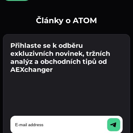
Články o ATOM
Vytvořte silné heslo 👉 pokračujte k ověření.
Přihlaste se k odběru
Zadejte adresu své kryptopeněženky 👉
Odešlete vklad 👉 obdržíte kryptoměnu nebo
pokračujte k dalšímu kroku.
exkluzivních novinek, tržních
fiat měnu ve své peněžence.
Potvrďte svou totožnost 👉 pokračujte k
analýz a obchodních tipů od
poslednímu kroku.
AEXchanger
E-mail address