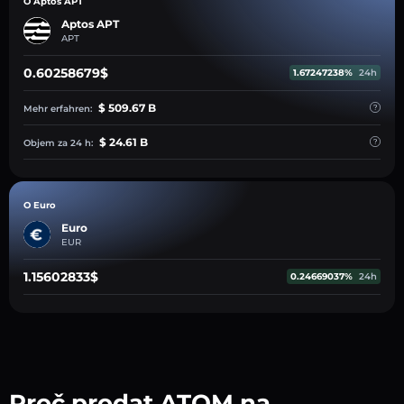
O Aptos APT
Aptos APT
APT
0.60258679$
1.67247238%
24h
$ 509.67 B
Mehr erfahren:
$ 24.61 B
Objem za 24 h:
O Euro
Euro
EUR
1.15602833$
0.24669037%
24h
Proč prodat ATOM na