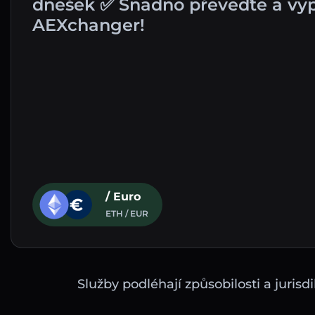
dnešek ✅ Snadno převeďte a vyp
AEXchanger!
/ Euro
ETH / EUR
Služby podléhají způsobilosti a juri