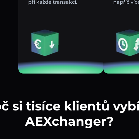
při každé transakci.
napříč víc
č si tisíce klientů vybí
AEXchanger?