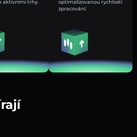
e aktivními trhy.
optimalizovanou rychlostí
zpracování.
rají