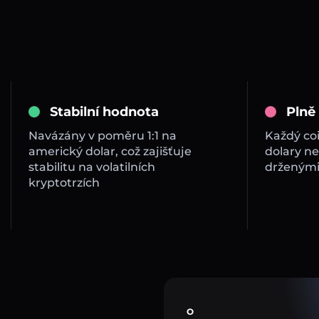
Stabilní hodnota
Plně
Navázány v poměru 1:1 na
Každý co
americký dolar, což zajišťuje
dolary ne
stabilitu na volatilních
drženými
kryptotrzích
O