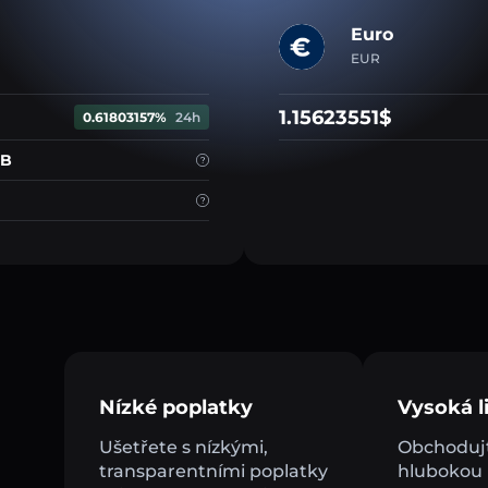
Euro
EUR
1.15623551$
0.61803157%
24h
 B
Nízké poplatky
Vysoká li
Ušetřete s nízkými,
Obchodujt
transparentními poplatky
hlubokou l