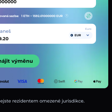
vaná sazba:
1 ETH ~
1592.01000000
EUR
Euro
taneš
EUR
hájit výměnu
nejste rezidentem omezené jurisdikce.