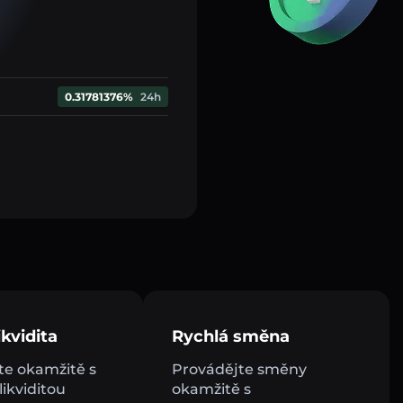
0.31781376%
24h
kvidita
Rychlá směna
e okamžitě s
Provádějte směny
ikviditou
okamžitě s