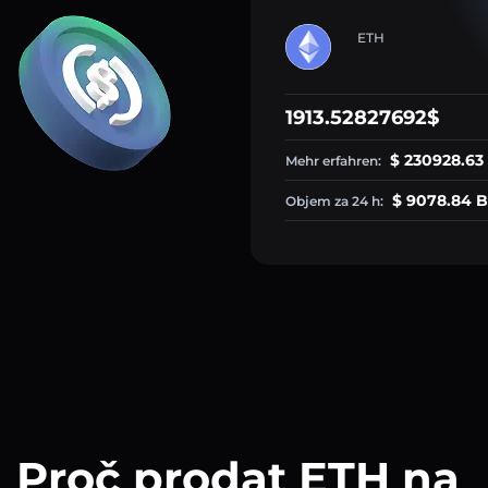
ETH
1913.52827692$
$ 230928.63
Mehr erfahren:
$ 9078.84 B
Objem za 24 h:
Proč prodat ETH na