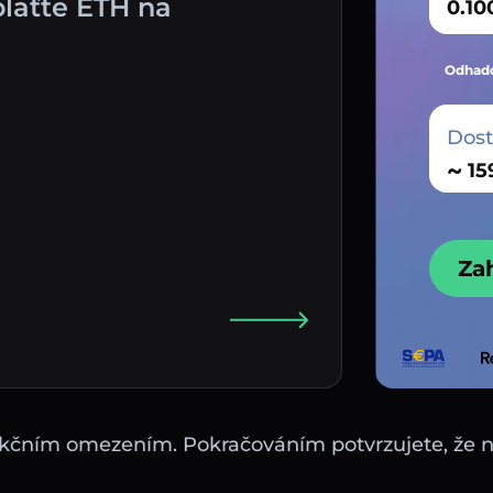
laťte ETH na
Odhado
Dos
~
Za
sdikčním omezením. Pokračováním potvrzujete, že 