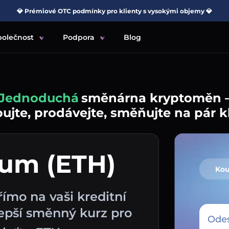
💎 Prémiové OTC podmínky pro klienty s vysokými objemy 💎
polečnost
Podpora
Blog
Jednoduchá
směnárna kryptoměn 
jte, prodávejte, směňujte na pár k
eum (ETH)
Kou
ímo na vaši kreditní
epší směnný kurz pro
Odes