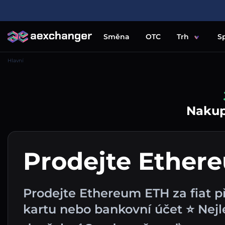
Směna
OTC
Trh
S
Hlavní
Nakupu
Prodejte Ether
Prodejte Ethereum ETH za fiat př
kartu nebo bankovní účet ⭐ Nejl