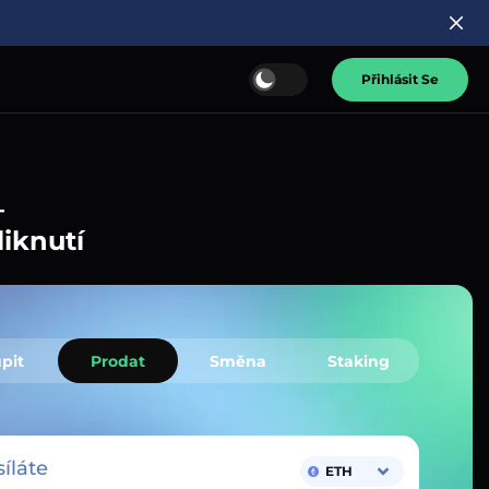
Přihlásit Se
–
liknutí
pit
Prodat
Směna
Staking
íláte
ETH