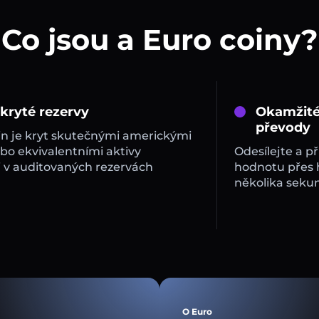
Co jsou a Euro coiny?
 kryté rezervy
Okamžité
převody
in je kryt skutečnými americkými
bo ekvivalentními aktivy
Odesílejte a př
 v auditovaných rezervách
hodnotu přes
několika sekun
O Euro