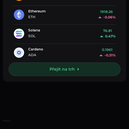
Ethereum
1918.26
ETH
-0.06%
Solana
76.81
SOL
0.47%
Cardano
0.1961
ADA
-0.31%
Přejít na trh
Hlavní