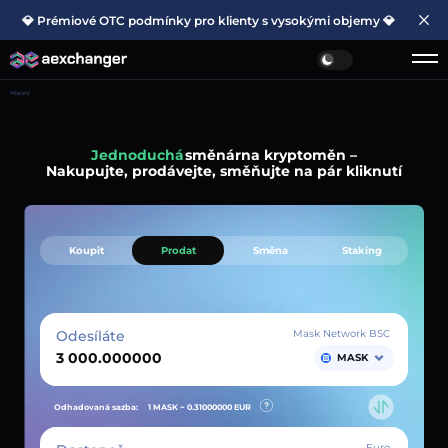
💎 Prémiové OTC podmínky pro klienty s vysokými objemy 💎
Hlavní
Jednoduchá
směnárna kryptoměn –
Nakupujte, prodávejte, směňujte na pár kliknutí
Koupit
Prodat
Směna
Staking
Odesíláte
Mask Network BSC
MASK
Odhadovaná sazba:
1 MASK ~
0.31000000
EUR
Euro