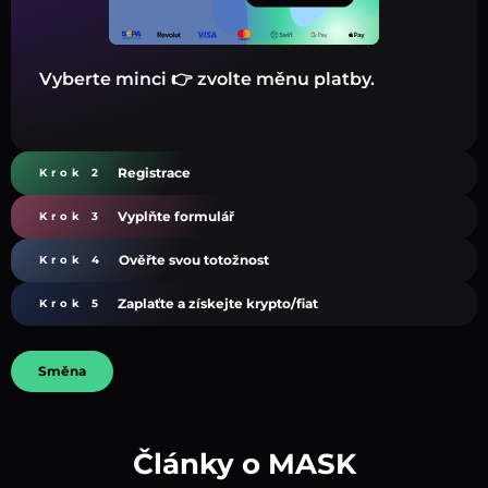
Vyberte minci 👉 zvolte měnu platby.
Registrace
Krok 2
Vyplňte formulář
Krok 3
Ověřte svou totožnost
Krok 4
Zaplaťte a získejte krypto/fiat
Krok 5
Směna
Články o MASK