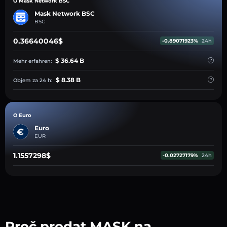
O Mask Network BSC
Mask Network BSC
BSC
0.36640046$
-0.89071923%
24h
$ 36.64 B
Mehr erfahren:
$ 8.38 B
Objem za 24 h:
O Euro
Euro
EUR
1.1557298$
-0.02727179%
24h
Proč prodat MASK na