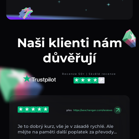
Naši klienti nám
důvěřují
Recenze 50+ | Skvělé recenze
přes
https://aexchanger.com/reviews
Je to dobrý kurz, vše je v zásadě rychlé. Ale
mějte na paměti další poplatek za převody…