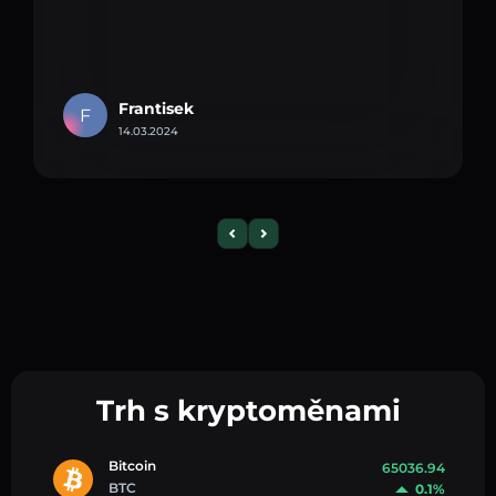
Frantisek
F
14.03.2024
Trh s kryptoměnami
Bitcoin
65036.94
BTC
0.1%