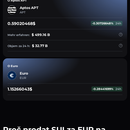
O Aptos APT
Aptos APT
APT
0.59020468$
-0.30726648%
24h
$ 499.16 B
Mehr erfahren:
$ 32.77 B
Objem za 24 h:
O Euro
Euro
EUR
1.15266043$
-0.28441699%
24h
Proč prodat SUI za EUR na