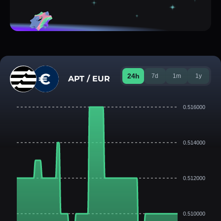
24h
7d
1m
1y
APT / EUR
0.516000
0.514000
0.512000
0.510000