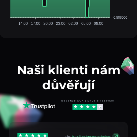
0.508000
14:00
17:00
20:00
23:00
02:00
05:00
08:00
Naši klienti nám
důvěřují
Recenze 50+ | Skvělé recenze
přes
https://aexchanger.com/reviews