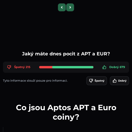
Previous slide
Next slide
Jaký máte dnes pocit z APT a EUR?
Špatný 215
Dobrý 679
Tyto informace slouží pouze pro informaci.
Špatný
Dobrý
Co jsou Aptos APT a Euro
coiny?