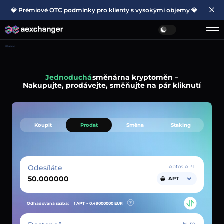
💎 Prémiové OTC podmínky pro klienty s vysokými objemy 💎
Hlavní
Jednoduchá
směnárna kryptoměn –
Nakupujte, prodávejte, směňujte na pár kliknutí
Koupit
Prodat
Směna
Staking
Odesíláte
Aptos APT
APT
Odhadovaná sazba:
1 APT ~
0.49000000
EUR
Euro