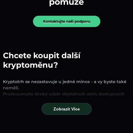
pomůže
Kontaktujte naši podporu
Chcete koupit další
kryptoměnu?
Kryptotrh se nezastavuje u jedné mince - a vy byste také
neměli.
Prozkoumejte široký výběr digitálních aktiv dostupných
pro směnu a obchodování na naší platformě. Ať už
hledáte zavedené stablecoiny, slibné altcoiny nebo
Zobrazit Více
trendové nové tokeny, najdete je všechny na jednom
místě.
Naše stránka Trh poskytuje ceny v reálném čase,