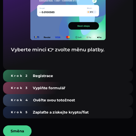
Vyberte minci 👉 zvolte měnu platby.
Registrace
Krok 2
Vyplňte formulář
Krok 3
Ověřte svou totožnost
Krok 4
Zaplaťte a získejte krypto/fiat
Krok 5
Směna