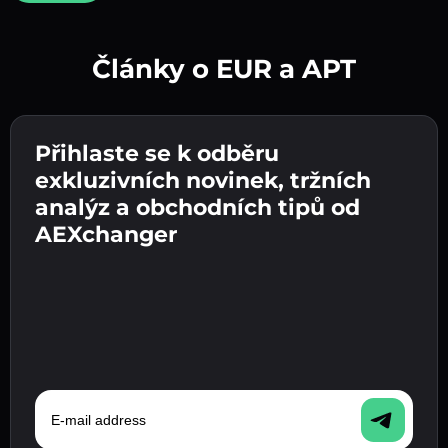
Články o EUR a APT
Vytvořte silné heslo 👉 pokračujte k ověření.
Přihlaste se k odběru
Zadejte adresu své kryptopeněženky 👉
Odešlete vklad 👉 obdržíte kryptoměnu nebo
pokračujte k dalšímu kroku.
exkluzivních novinek, tržních
fiat měnu ve své peněžence.
Potvrďte svou totožnost 👉 pokračujte k
analýz a obchodních tipů od
poslednímu kroku.
AEXchanger
E-mail address