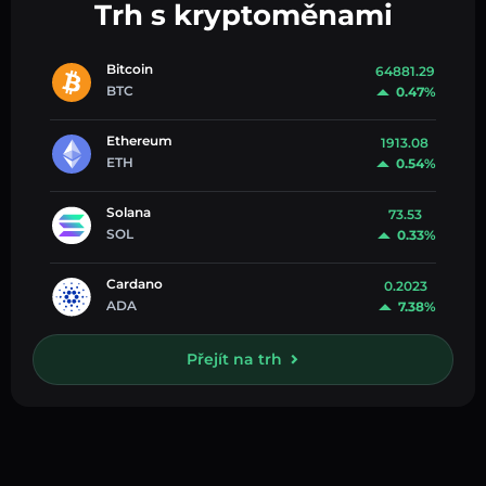
Trh s kryptoměnami
Bitcoin
64881.29
BTC
0.47%
Ethereum
1913.08
ETH
0.54%
Solana
73.53
SOL
0.33%
Cardano
0.2023
ADA
7.38%
Přejít na trh