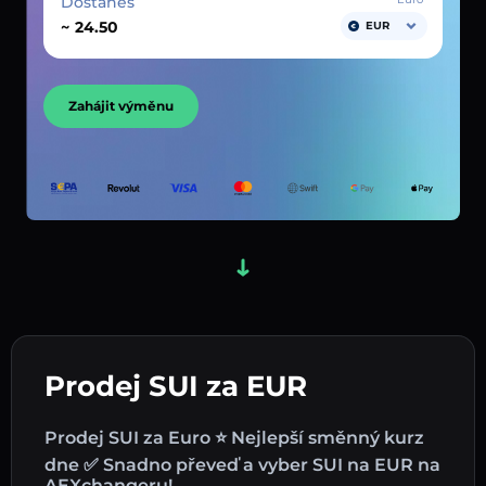
Dostaneš
~
EUR
Zahájit výměnu
Prodej SUI za EUR
Prodej SUI za Euro ⭐ Nejlepší směnný kurz
dne ✅ Snadno převeď a vyber SUI na EUR na
AEXchangeru!