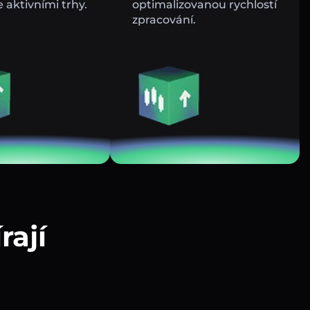
e aktivními trhy.
optimalizovanou rychlostí
zpracování.
rají