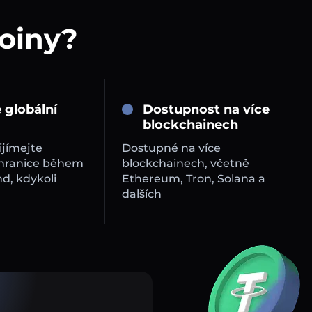
coiny?
 globální
Dostupnost na více
blockchainech
ijímejte
Dostupné na více
 hranice během
blockchainech, včetně
d, kdykoli
Ethereum, Tron, Solana a
dalších