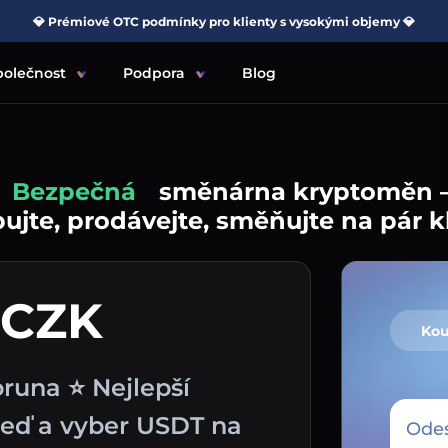
💎 Prémiové OTC podmínky pro klienty s vysokými objemy 💎
polečnost
Podpora
Blog
Jednoduchá
směnárna kryptoměn 
jte, prodávejte, směňujte na pár k
 CZK
Kou
runa ⭐ Nejlepší
eď a vyber USDT na
Odes