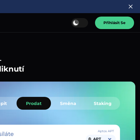
Přihlásit Se
–
liknutí
pit
Prodat
Směna
Staking
Aptos APT
íláte
APT