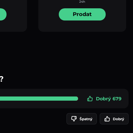
24h
Prodat
?
Dobrý 679
Špatný
Dobrý