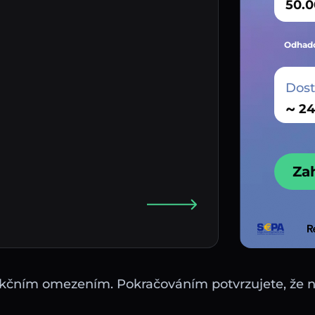
Odhado
Dos
~
Za
sdikčním omezením. Pokračováním potvrzujete, že 