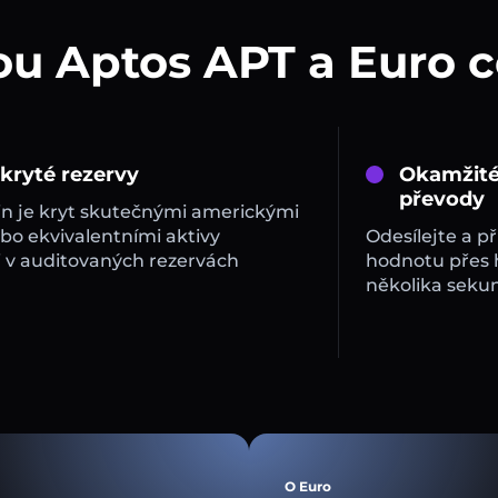
ou Aptos APT a Euro 
 kryté rezervy
Okamžité
převody
in je kryt skutečnými americkými
bo ekvivalentními aktivy
Odesílejte a př
 v auditovaných rezervách
hodnotu přes
několika sekun
O Euro