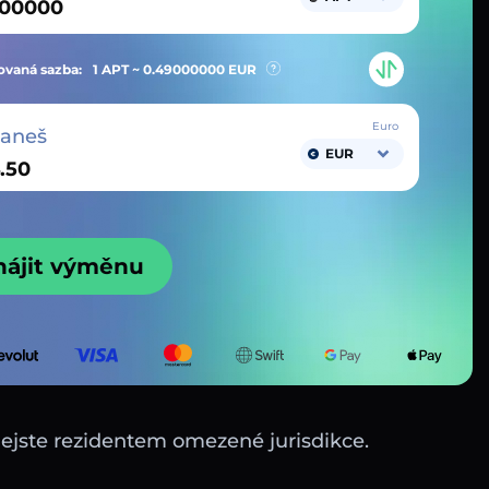
vaná sazba:
1 APT ~
0.49000000
EUR
Euro
taneš
EUR
hájit výměnu
nejste rezidentem omezené jurisdikce.