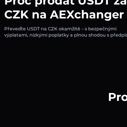
Proč prodat USDT za
CZK na AEXchanger
Převeďte USDT na CZK okamžitě – s bezpečnými
výplatami, nízkými poplatky a plnou shodou s předpis
Pro