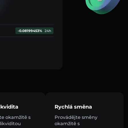
-0.08199453%
24h
kvidita
Rychlá směna
e okamžitě s
Provádějte směny
ikviditou
okamžitě s