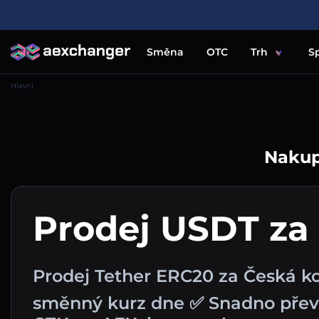
Směna
OTC
Trh
S
Hlavní
Nakupu
Prodej USDT za
Prodej Tether ERC20 za Česká ko
směnný kurz dne ✅ Snadno přev