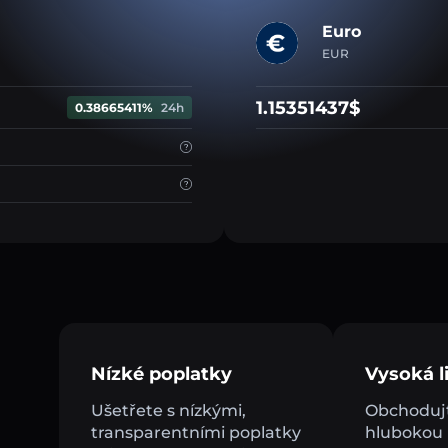
Euro
EUR
1.15351437$
0.38665411%
24h
Nízké poplatky
Vysoká li
Ušetřete s nízkými,
Obchodujt
transparentními poplatky
hlubokou l