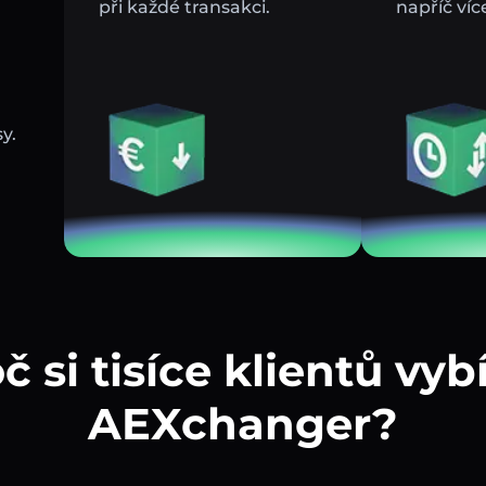
při každé transakci.
napříč víc
y.
č si tisíce klientů vybí
AEXchanger?