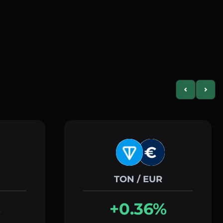
Previous slid
Next s
TON / EUR
%
+0.36%