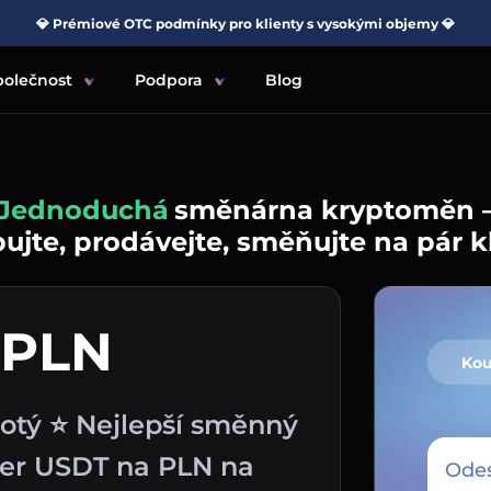
💎 Prémiové OTC podmínky pro klienty s vysokými objemy 💎
polečnost
Podpora
Blog
Jednoduchá
směnárna kryptoměn 
jte, prodávejte, směňujte na pár k
 PLN
Kou
lotý ⭐ Nejlepší směnný
ber USDT na PLN na
Odes