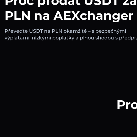
Proč prodat USDT za
PLN na AEXchanger
Převeďte USDT na PLN okamžitě – s bezpečnými
výplatami, nízkými poplatky a plnou shodou s předpis
Pro