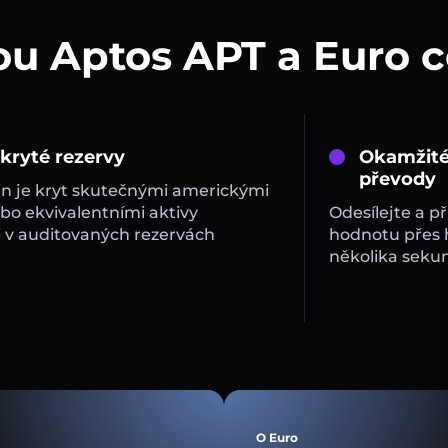
ou Aptos APT a Euro 
 kryté rezervy
Okamžité
převody
in je kryt skutečnými americkými
bo ekvivalentními aktivy
Odesílejte a př
 v auditovaných rezervách
hodnotu přes
několika sekun
O Euro