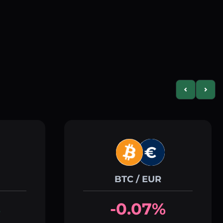
Previous slid
Next s
BTC / EUR
%
-0.07%