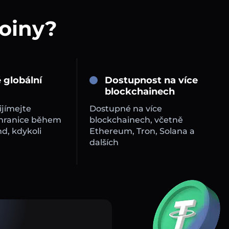
coiny?
 globální
Dostupnost na více
blockchainech
ijímejte
Dostupné na více
 hranice během
blockchainech, včetně
d, kdykoli
Ethereum, Tron, Solana a
dalších