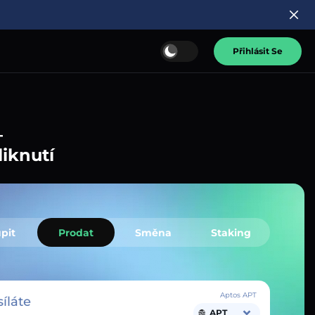
Přihlásit Se
–
liknutí
pit
Prodat
Směna
Staking
Aptos APT
íláte
APT