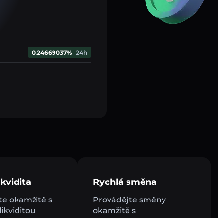
0.24669037%
24h
kvidita
Rychlá směna
e okamžitě s
Provádějte směny
ikviditou
okamžitě s