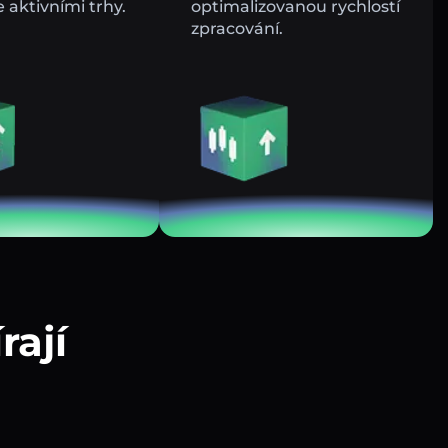
e aktivními trhy.
optimalizovanou rychlostí
zpracování.
rají