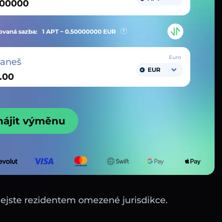
vaná sazba:
1 APT ~
0.50000000
EUR
Euro
taneš
EUR
hájit výměnu
nejste rezidentem omezené jurisdikce.