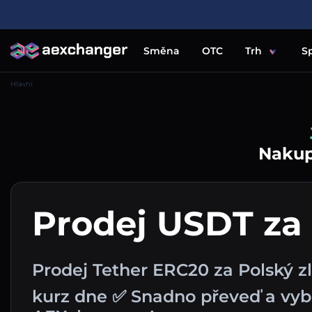
Směna
OTC
Trh
S
Hlavní
Nakupu
Prodej USDT za
Prodej Tether ERC20 za Polský z
kurz dne ✅ Snadno převeď a vy