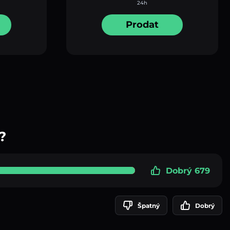
24h
Prodat
?
Dobrý 679
Špatný
Dobrý