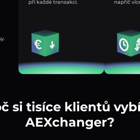
při každé transakci.
napříč víc
y.
č si tisíce klientů vybí
AEXchanger?