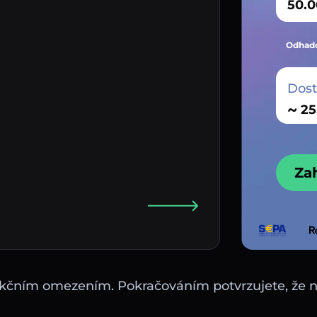
Odhado
Dos
~
Za
sdikčním omezením. Pokračováním potvrzujete, že 