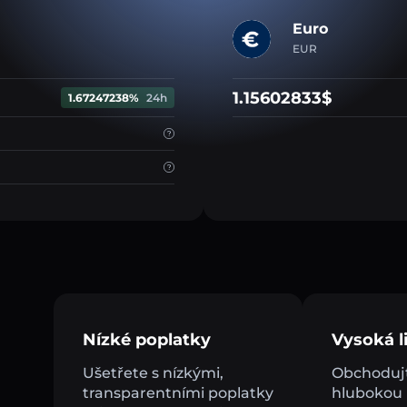
Euro
EUR
1.15602833$
1.67247238%
24h
Nízké poplatky
Vysoká li
Ušetřete s nízkými,
Obchodujt
transparentními poplatky
hlubokou l