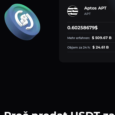
Aptos APT
APT
0.60258679$
$ 509.67 B
Mehr erfahren:
$ 24.61 B
Objem za 24 h: