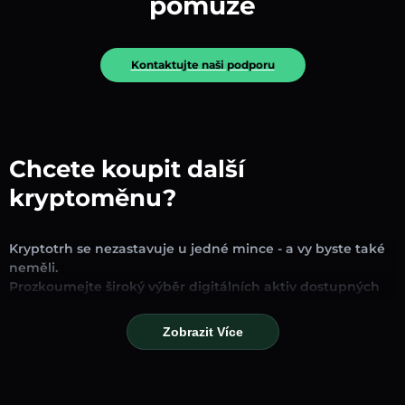
pomůže
Kontaktujte naši podporu
Chcete koupit další
kryptoměnu?
Kryptotrh se nezastavuje u jedné mince - a vy byste také
neměli.
Prozkoumejte široký výběr digitálních aktiv dostupných
pro směnu a obchodování na naší platformě. Ať už
hledáte zavedené stablecoiny, slibné altcoiny nebo
Zobrazit Více
trendové nové tokeny, najdete je všechny na jednom
místě.
Naše stránka Trh poskytuje ceny v reálném čase,