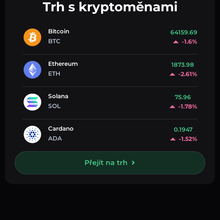
Trh s kryptoměnami
Bitcoin
64159.69
BTC
-1.6%
Ethereum
1873.98
ETH
-2.61%
Solana
75.96
SOL
-1.78%
Cardano
0.1947
ADA
-1.52%
Přejít na trh