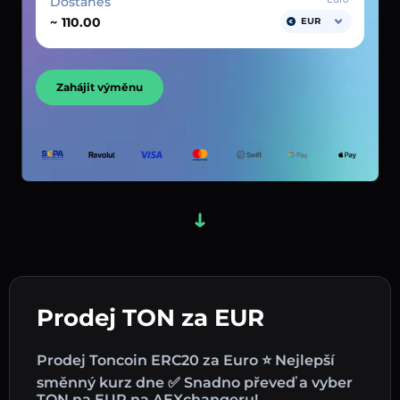
Dostaneš
~
EUR
Zahájit výměnu
Prodej TON za EUR
Prodej Toncoin ERC20 za Euro ⭐ Nejlepší
směnný kurz dne ✅ Snadno převeď a vyber
TON na EUR na AEXchangeru!