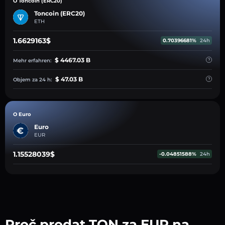
O Toncoin (ERC20)
Toncoin (ERC20)
ETH
1.6629163$
0.70396681%
24h
$ 4467.03 B
Mehr erfahren:
$ 47.03 B
Objem za 24 h:
O Euro
Euro
EUR
1.15528039$
-0.04851588%
24h
Proč prodat TON za EUR na