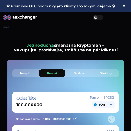
💎 Prémiové OTC podmínky pro klienty s vysokými objemy 💎
Hlavní
Jednoduchá
směnárna kryptoměn –
Nakupujte, prodávejte, směňujte na pár kliknutí
Koupit
Prodat
Směna
Staking
Odesíláte
Toncoin (ERC20)
TON
Odhadovaná sazba:
1 TON ~
1.10000000
EUR
Euro