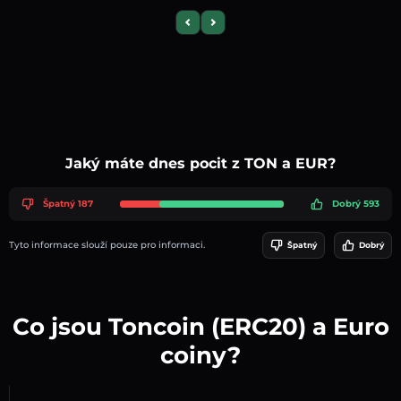
Previous slide
Next slide
Jaký máte dnes pocit z TON a EUR?
Špatný 187
Dobrý 593
Tyto informace slouží pouze pro informaci.
Špatný
Dobrý
Co jsou Toncoin (ERC20) a Euro
coiny?