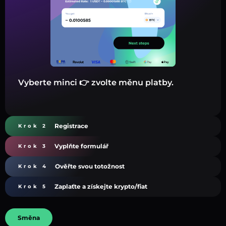
Vyberte minci 👉 zvolte měnu platby.
Registrace
Krok 2
Vyplňte formulář
Krok 3
Ověřte svou totožnost
Krok 4
Zaplaťte a získejte krypto/fiat
Krok 5
Směna