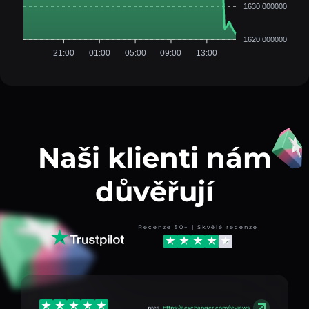
1630.000000
1620.000000
21:00
01:00
05:00
09:00
13:00
Naši klienti nám
důvěřují
Recenze 50+ | Skvělé recenze
přes
https://aexchanger.com/reviews