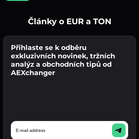
Články o EUR a TON
Vytvořte silné heslo 👉 pokračujte k ověření.
Přihlaste se k odběru
Zadejte adresu své kryptopeněženky 👉
Odešlete vklad 👉 obdržíte kryptoměnu nebo
pokračujte k dalšímu kroku.
exkluzivních novinek, tržních
fiat měnu ve své peněžence.
Potvrďte svou totožnost 👉 pokračujte k
analýz a obchodních tipů od
poslednímu kroku.
AEXchanger
E-mail address