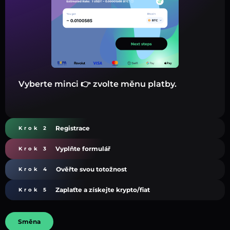
Vyberte minci 👉 zvolte měnu platby.
Registrace
Krok 2
Vyplňte formulář
Krok 3
Ověřte svou totožnost
Krok 4
Zaplaťte a získejte krypto/fiat
Krok 5
Směna