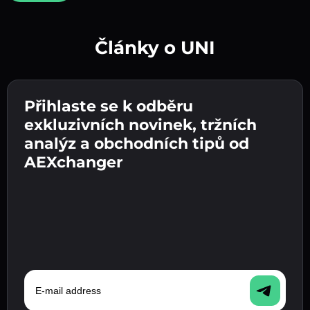
Články o UNI
Vytvořte silné heslo 👉 pokračujte k ověření.
Přihlaste se k odběru
Zadejte adresu své kryptopeněženky 👉
Odešlete vklad 👉 obdržíte kryptoměnu nebo
pokračujte k dalšímu kroku.
exkluzivních novinek, tržních
fiat měnu ve své peněžence.
Potvrďte svou totožnost 👉 pokračujte k
analýz a obchodních tipů od
poslednímu kroku.
AEXchanger
E-mail address