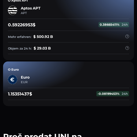
O Aptos APT
Aptos APT
APT
0.59226953$
0.38665411%
24h
$ 500.92 B
Mehr erfahren:
$ 29.03 B
Objem za 24 h:
O Euro
Euro
EUR
1.15351437$
-0.08199453%
24h
Proč prodat UNI na