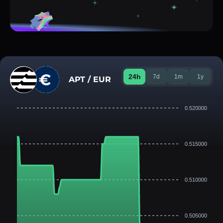
24h
7d
1m
1y
APT / EUR
0.520000
0.515000
0.510000
0.505000