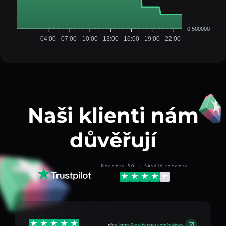
0.500000
04:00
07:00
10:00
13:00
16:00
19:00
22:00
Naši klienti nám
důvěřují
Recenze 50+ | Skvělé recenze
přes
https://aexchanger.com/reviews