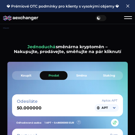
💎 Prémiové OTC podmínky pro klienty s vysokými objemy 💎
Hlavní
Jednoduchá
směnárna kryptoměn –
Nakupujte, prodávejte, směňujte na pár kliknutí
Koupit
Prodat
Směna
Staking
Odesíláte
Aptos APT
APT
Odhadovaná sazba:
1 APT ~
0.48000000
EUR
Euro