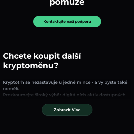
pomůže
Kontaktujte naši podporu
Chcete koupit další
kryptoměnu?
Kryptotrh se nezastavuje u jedné mince - a vy byste také
neměli.
Prozkoumejte široký výběr digitálních aktiv dostupných
pro směnu a obchodování na naší platformě. Ať už
hledáte zavedené stablecoiny, slibné altcoiny nebo
Zobrazit Více
trendové nové tokeny, najdete je všechny na jednom
místě.
Naše stránka Trh poskytuje ceny v reálném čase,