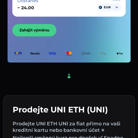
Dostaneš
~
EUR
Zahájit výměnu
Prodejte UNI ETH (UNI)
Prodejte UNI ETH UNI za fiat přímo na vaši
kreditní kartu nebo bankovní účet ⭐
Nejlepší směnný kurz pro dnešek ✅ Snadno