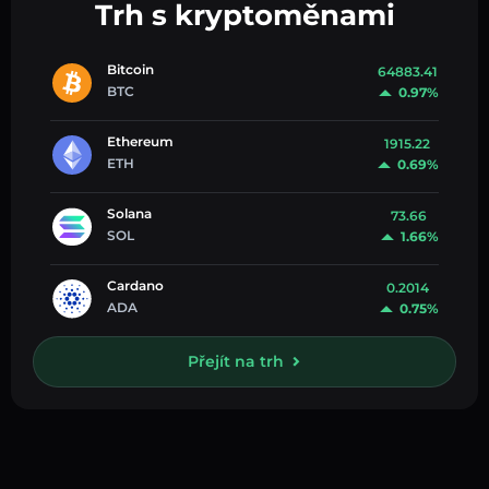
Trh s kryptoměnami
Bitcoin
64883.41
BTC
0.97%
Ethereum
1915.22
ETH
0.69%
Solana
73.66
SOL
1.66%
Cardano
0.2014
ADA
0.75%
Přejít na trh