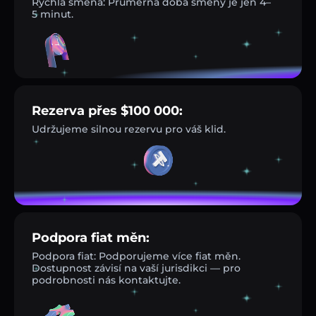
Rychlá směna: Průměrná doba směny je jen 4–
5 minut.
Rezerva přes $100 000:
Udržujeme silnou rezervu pro váš klid.
Podpora fiat měn:
Podpora fiat: Podporujeme více fiat měn.
Dostupnost závisí na vaší jurisdikci — pro
podrobnosti nás kontaktujte.