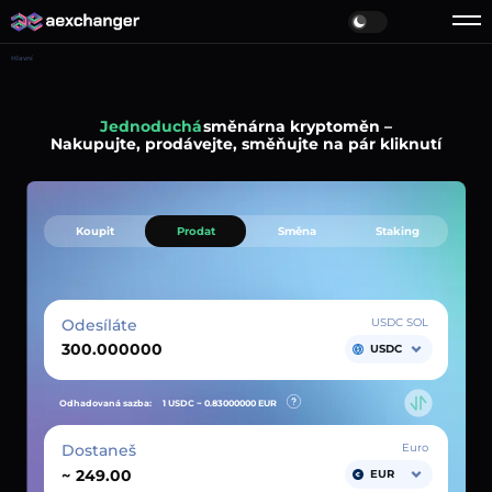
Hlavní
Jednoduchá
směnárna kryptoměn –
Nakupujte, prodávejte, směňujte na pár kliknutí
Koupit
Prodat
Směna
Staking
Odesíláte
USDC SOL
USDC
Odhadovaná sazba:
1 USDC ~
0.83000000
EUR
Dostaneš
Euro
~
EUR