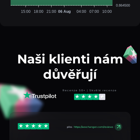
0.864500
15:00
18:00
21:00
06 Aug
04:00
07:00
10:00
Naši klienti nám
důvěřují
Recenze 50+ | Skvělé recenze
přes
https://aexchanger.com/reviews