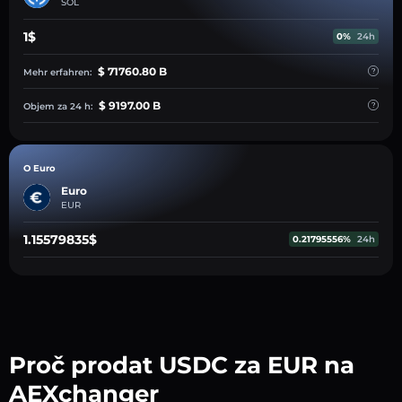
SOL
1$
0%
24h
$ 71760.80 B
Mehr erfahren:
$ 9197.00 B
Objem za 24 h:
O Euro
Euro
EUR
1.15579835$
0.21795556%
24h
Proč prodat USDC za EUR na
AEXchanger