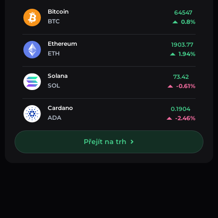
Bitcoin
64547
BTC
0.8%
Ethereum
1903.77
ETH
1.94%
Solana
73.42
SOL
-0.61%
Cardano
0.1904
ADA
-2.46%
Přejít na trh