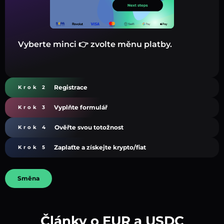
Vyberte minci 👉 zvolte měnu platby.
Registrace
Krok 2
Vyplňte formulář
Krok 3
Ověřte svou totožnost
Krok 4
Zaplaťte a získejte krypto/fiat
Krok 5
Směna
Články o EUR a USDC