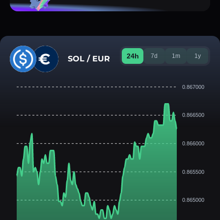
24h
7d
1m
1y
SOL / EUR
0.867000
0.866500
0.866000
0.865500
0.865000