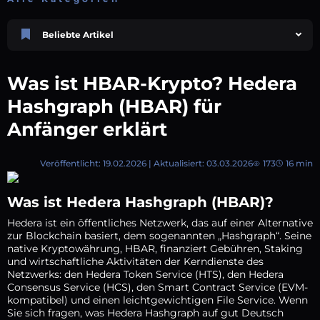
Beliebte Artikel
Price Prediction
Avalanche (AVAX) Preisprognose 2026–2030
Was ist HBAR-Krypto? Hedera
12. Juni 2026
5 min
132
Hashgraph (HBAR) für
XRP (XRP) Kursprognose 2025, 2026, 2027–2030 | AEXchanger
Anfänger erklärt
30. Juni 2025
3 min
360
News
So nutzen Sie das AEXchanger-Empfehlungsprogramm
Veröffentlicht: 19.02.2026 | Aktualisiert: 03.03.2026
173
16 min
14. Juni 2026
1 min
98
Market Overview
Was ist Hedera Hashgraph (HBAR)?
Was ist HBAR-Krypto? Hedera Hashgraph (HBAR) für Anfänger erklärt
Hedera ist ein öffentliches Netzwerk, das auf einer Alternative
19. Februar 2026
16 min
173
zur Blockchain basiert, dem sogenannten „Hashgraph“. Seine
Price Prediction
native Kryptowährung, HBAR, finanziert Gebühren, Staking
TRON (TRX) Kursprognose 2026–2050
und wirtschaftliche Aktivitäten der Kerndienste des
Netzwerks: den Hedera Token Service (HTS), den Hedera
23. Februar 2026
12 min
123
Consensus Service (HCS), den Smart Contract Service (EVM-
kompatibel) und einen leichtgewichtigen File Service. Wenn
Sie sich fragen, was Hedera Hashgraph auf gut Deutsch