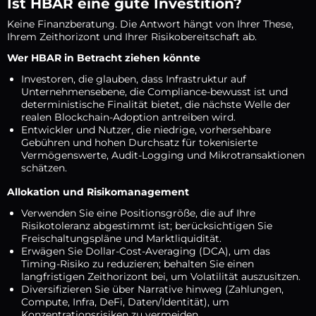
Ist HBAR eine gute Investition?
Keine Finanzberatung. Die Antwort hängt von Ihrer These,
Ihrem Zeithorizont und Ihrer Risikobereitschaft ab.
Wer HBAR in Betracht ziehen könnte
Investoren, die glauben, dass Infrastruktur auf
Unternehmensebene, die Compliance-bewusst ist und
deterministische Finalität bietet, die nächste Welle der
realen Blockchain-Adoption antreiben wird.
Entwickler und Nutzer, die niedrige, vorhersehbare
Gebühren und hohen Durchsatz für tokenisierte
Vermögenswerte, Audit-Logging und Mikrotransaktionen
schätzen.
Allokation und Risikomanagement
Verwenden Sie eine Positionsgröße, die auf Ihre
Risikotoleranz abgestimmt ist; berücksichtigen Sie
Freischaltungspläne und Marktliquidität.
Erwägen Sie Dollar-Cost-Averaging (DCA), um das
Timing-Risiko zu reduzieren; behalten Sie einen
langfristigen Zeithorizont bei, um Volatilität auszusitzen.
Diversifizieren Sie über Narrative hinweg (Zahlungen,
Compute, Infra, DeFi, Daten/Identität), um
Konzentrationsrisiken zu vermeiden.