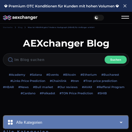
💎 Premium OTC Konditionen für Kunden mit hohen Volumen 💎
Startseite
Blog
Was ist HBAR-Krypto? Hedera Hashgraph (HBAR) für Anfänger erklärt
AEXchanger Blog
Suchen
#Academy
#Solana
#Events
#Bitcoin
#Etherium
#Bucharest
#Links Price Prediction
#Chainlink
#tron
#Tron price prediction
#HBAR
#News
#Bull market
#Our reviews
#AVAX
#Refferal Program
#Cardano
#Polkadot
#TON Price Prediction
#SHIB
Alle Kategorien
Alle Kategorien