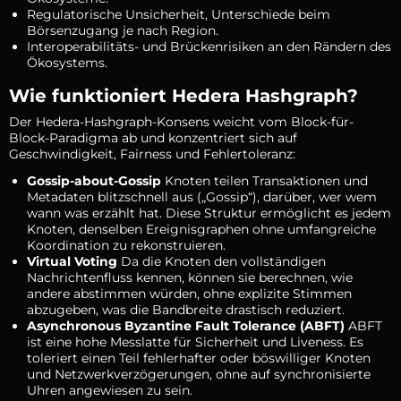
Regulatorische Unsicherheit, Unterschiede beim
Börsenzugang je nach Region.
Interoperabilitäts- und Brückenrisiken an den Rändern des
Ökosystems.
Wie funktioniert Hedera Hashgraph?
Der Hedera-Hashgraph-Konsens weicht vom Block-für-
Block-Paradigma ab und konzentriert sich auf
Geschwindigkeit, Fairness und Fehlertoleranz:
Gossip-about-Gossip
Knoten teilen Transaktionen und
Metadaten blitzschnell aus („Gossip“), darüber, wer wem
wann was erzählt hat. Diese Struktur ermöglicht es jedem
Knoten, denselben Ereignisgraphen ohne umfangreiche
Koordination zu rekonstruieren.
Virtual Voting
Da die Knoten den vollständigen
Nachrichtenfluss kennen, können sie berechnen, wie
andere abstimmen würden, ohne explizite Stimmen
abzugeben, was die Bandbreite drastisch reduziert.
Asynchronous Byzantine Fault Tolerance (ABFT)
ABFT
ist eine hohe Messlatte für Sicherheit und Liveness. Es
toleriert einen Teil fehlerhafter oder böswilliger Knoten
und Netzwerkverzögerungen, ohne auf synchronisierte
Uhren angewiesen zu sein.