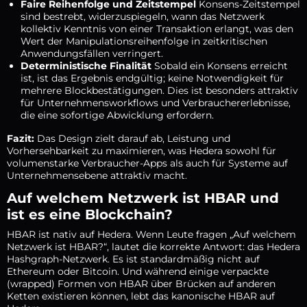
Faire Reihenfolge und Zeitstempel
Konsens-Zeitstempel
sind bestrebt, widerzuspiegeln, wann das Netzwerk
kollektiv Kenntnis von einer Transaktion erlangt, was den
Wert der Manipulationsreihenfolge in zeitkritischen
Anwendungsfällen verringert.
Deterministische Finalität
Sobald ein Konsens erreicht
ist, ist das Ergebnis endgültig; keine Notwendigkeit für
mehrere Blockbestätigungen. Dies ist besonders attraktiv
für Unternehmensworkflows und Verbrauchererlebnisse,
die eine sofortige Abwicklung erfordern.
Fazit:
Das Design zielt darauf ab, Leistung und
Vorhersehbarkeit zu maximieren, was Hedera sowohl für
volumenstarke Verbraucher-Apps als auch für Systeme auf
Unternehmensebene attraktiv macht.
Auf welchem Netzwerk ist HBAR und
ist es eine Blockchain?
HBAR ist nativ auf Hedera. Wenn Leute fragen „Auf welchem
Netzwerk ist HBAR?“, lautet die korrekte Antwort: das Hedera
Hashgraph-Netzwerk. Es ist standardmäßig nicht auf
Ethereum oder Bitcoin. Und während einige verpackte
(wrapped) Formen von HBAR über Brücken auf anderen
Ketten existieren können, lebt das kanonische HBAR auf