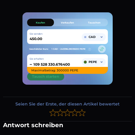
Kaufen
Verkaufen
Tauschen
Sie senden
CAD
Geschätzter Kurs:
1 CAD ~
243396.29039200
PEPE
Sie erhalten
PEPE
~
Maximalbetrag: 300000 PEPE
Tausch starten
Seien Sie der Erste, der diesen Artikel bewertet
Antwort schreiben