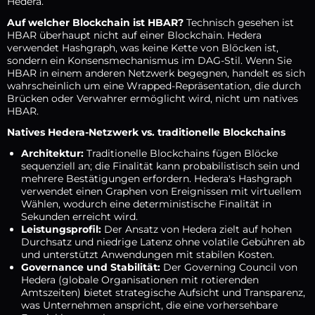
Hedera.
Auf welcher Blockchain ist HBAR?
Technisch gesehen ist
HBAR überhaupt nicht auf einer Blockchain. Hedera
verwendet Hashgraph, was keine Kette von Blöcken ist,
sondern ein Konsensmechanismus im DAG-Stil. Wenn Sie
HBAR in einem anderen Netzwerk begegnen, handelt es sich
wahrscheinlich um eine Wrapped-Repräsentation, die durch
Brücken oder Verwahrer ermöglicht wird, nicht um natives
HBAR.
Natives Hedera-Netzwerk vs. traditionelle Blockchains
Architektur:
Traditionelle Blockchains fügen Blöcke
sequenziell an; die Finalität kann probabilistisch sein und
mehrere Bestätigungen erfordern. Hedera's Hashgraph
verwendet einen Graphen von Ereignissen mit virtuellem
Wählen, wodurch eine deterministische Finalität in
Sekunden erreicht wird.
Leistungsprofil:
Der Ansatz von Hedera zielt auf hohen
Durchsatz und niedrige Latenz ohne volatile Gebühren ab
und unterstützt Anwendungen mit stabilen Kosten.
Governance und Stabilität:
Der Governing Council von
Hedera (globale Organisationen mit rotierenden
Amtszeiten) bietet strategische Aufsicht und Transparenz,
was Unternehmen anspricht, die eine vorhersehbare