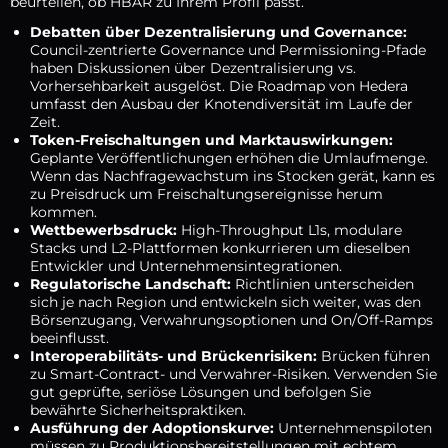
beurteilen, ob HBAR zu Ihrem Profil passt.
Debatten über Dezentralisierung und Governance:
Council-zentrierte Governance und Permissioning-Pfade
haben Diskussionen über Dezentralisierung vs.
Vorhersehbarkeit ausgelöst. Die Roadmap von Hedera
umfasst den Ausbau der Knotendiversität im Laufe der
Zeit.
Token-Freischaltungen und Marktauswirkungen:
Geplante Veröffentlichungen erhöhen die Umlaufmenge.
Wenn das Nachfragewachstum ins Stocken gerät, kann es
zu Preisdruck um Freischaltungsereignisse herum
kommen.
Wettbewerbsdruck:
High-Throughput L1s, modulare
Stacks und L2-Plattformen konkurrieren um dieselben
Entwickler und Unternehmensintegrationen.
Regulatorische Landschaft:
Richtlinien unterscheiden
sich je nach Region und entwickeln sich weiter, was den
Börsenzugang, Verwahrungsoptionen und On/Off-Ramps
beeinflusst.
Interoperabilitäts- und Brückenrisiken:
Brücken führen
zu Smart-Contract- und Verwahrer-Risiken. Verwenden Sie
gut geprüfte, seriöse Lösungen und befolgen Sie
bewährte Sicherheitspraktiken.
Ausführung der Adoptionskurve:
Unternehmenspiloten
müssen zu Produktionsbereitstellungen mit echtem