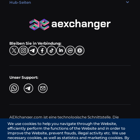
USD → BTC
PLN → ETH
Hub-Seiten
LTC → EUR
USDC (USDC) umtauschen
PLN → LTC
EUR → BNB
Verkaufspaare
TRX → EUR
CZK → BNB (BSC)
USD → XRP
Kaufpaare
ADA → EUR
DKK → DOGE
Tauschpaare
TON → EUR
USD → ADA
Bleiben Sie in Verbindung:
TRY → TON
Unser Support:
AEXchanger.com ist eine technologische Schnittstelle. Die
Umtauschdienste werden von autorisierten Drittanbietern
We use cookies to help you navigate through the Website,
bereitgestellt.
efficiently perform the functions of the Website and in order to
Dienstleistungen in Kanada werden von REMITTIX GLOBAL
improve the Website, prevent frauds, illegal activity etc. We use
CORPORATION erbracht, einem in Kanada registrierten
necessary cookies, as well as statistics and marketing cookies. By