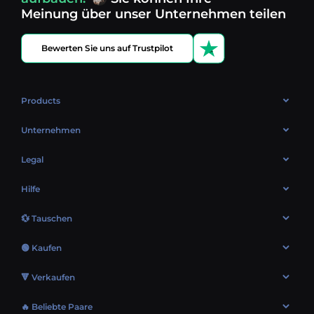
Meinung über unser Unternehmen teilen
Bewerten Sie uns auf Trustpilot
Products
OTC
Unternehmen
Über uns
Legal
Bewertungen
Cookie-Richtlinie
Hilfe
Markt
Datenschutzrichtlinie
Kontakte
Blog
💱 Tauschen
AML-Richtlinie
FAQ
Bitcoin (BTC) umtauschen
Nutzungsbedingungen
🟢 Kaufen
Sitemap
Ethereum (ETH) umtauschen
EUR → BTC
🔻 Verkaufen
Solana (SOL) umtauschen
CZK → TON
BTC → EUR
XRP (XRP) umtauschen
🔥 Beliebte Paare
USD → SOL