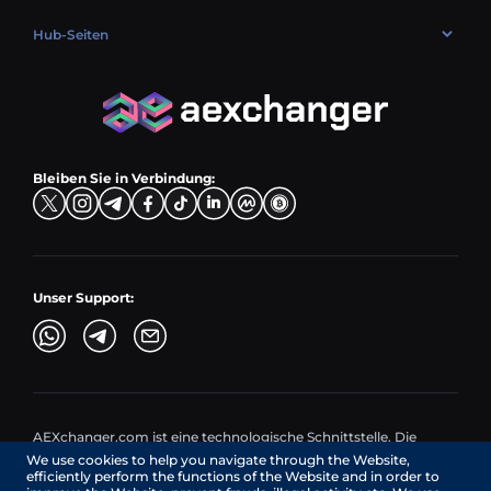
ETH → EUR
USDT (USDT) umtauschen
USD → BTC
PLN → ETH
Hub-Seiten
LTC → EUR
USDC (USDC) umtauschen
PLN → LTC
EUR → BNB
Verkaufspaare
TRX → EUR
CZK → BNB (BSC)
USD → XRP
Kaufpaare
ADA → EUR
DKK → DOGE
Tauschpaare
TON → EUR
USD → ADA
Bleiben Sie in Verbindung:
TRY → TON
Unser Support:
AEXchanger.com ist eine technologische Schnittstelle. Die
Umtauschdienste werden von autorisierten Drittanbietern
We use cookies to help you navigate through the Website,
bereitgestellt.
efficiently perform the functions of the Website and in order to
Dienstleistungen in Kanada werden von REMITTIX GLOBAL