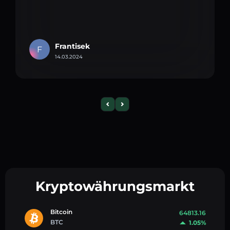
Frantisek
F
14.03.2024
Kryptowährungsmarkt
Bitcoin
64813.16
BTC
1.05%