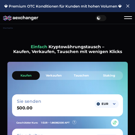
💎 Premium OTC Konditionen für Kunden mit hohen Volumen 💎
Startseite
Einfach
Kryptowährungstausch –
Kaufen, Verkaufen, Tauschen mit wenigen Klicks
Kaufen
Verkaufen
Tauschen
Staking
Sie senden
EUR
Geschätzter Kurs:
1 EUR ~
1.86082500
APT