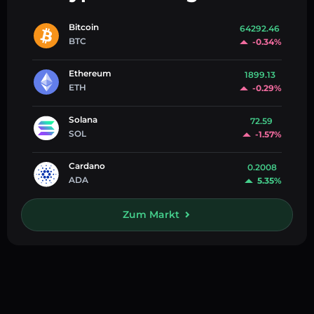
Bitcoin
64292.46
BTC
-0.34%
Ethereum
1899.13
ETH
-0.29%
Solana
72.59
SOL
-1.57%
Cardano
0.2008
ADA
5.35%
Zum Markt