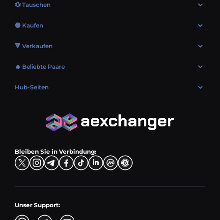
Kontakte
Blog
💱 Tauschen
AML-Richtlinie
FAQ
Bitcoin (BTC) umtauschen
Nutzungsbedingungen
🟢 Kaufen
Sitemap
Ethereum (ETH) umtauschen
EUR → BTC
🔻 Verkaufen
Solana (SOL) umtauschen
CZK → TON
BTC → EUR
XRP (XRP) umtauschen
🔥 Beliebte Paare
USD → SOL
ETH → EUR
USDT (USDT) umtauschen
USD → BTC
PLN → ETH
Hub-Seiten
LTC → EUR
USDC (USDC) umtauschen
PLN → LTC
EUR → BNB
Verkaufspaare
TRX → EUR
CZK → BNB (BSC)
USD → XRP
Kaufpaare
ADA → EUR
DKK → DOGE
Tauschpaare
TON → EUR
USD → ADA
Bleiben Sie in Verbindung:
TRY → TON
Unser Support: