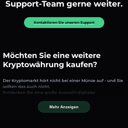
Support-Team gerne weiter.
Kontaktieren Sie unseren Support
Möchten Sie eine weitere
Kryptowährung kaufen?
Der Kryptomarkt hört nicht bei einer Münze auf - und Sie
sollten das auch nicht.
Entdecken Sie eine große Auswahl digitaler
Vermögenswerte, die auf unserer Plattform zum
Austausch und Handel verfügbar sind. Ob etablierte
Mehr Anzeigen
Stablecoins, vielversprechende Altcoins oder trendige
neue Token – Sie finden alles an einem Ort.
Unsere Markseite bietet Echtzeitpreise, detaillierte Charts