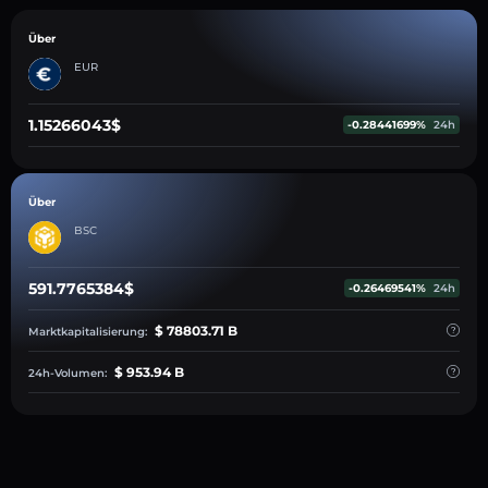
Über
EUR
1.15266043$
-0.28441699%
24h
Über
BSC
591.7765384$
-0.26469541%
24h
$ 78803.71 B
Marktkapitalisierung:
$ 953.94 B
24h-Volumen: