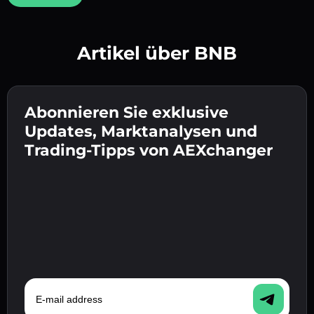
Artikel über BNB
Erstelle ein starkes Passwort 👉 fahre mit der
Verifizierung fort.
Abonnieren Sie exklusive
Gib deine Krypto-Wallet-Adresse ein 👉 fahre
Sende die Einzahlung 👉 erhalte Krypto oder
mit dem nächsten Schritt fort.
Updates, Marktanalysen und
Fiat in deiner Wallet.
Bestätige deine Identität 👉 fahre mit dem
Trading-Tipps von AEXchanger
letzten Schritt fort.
E-mail address