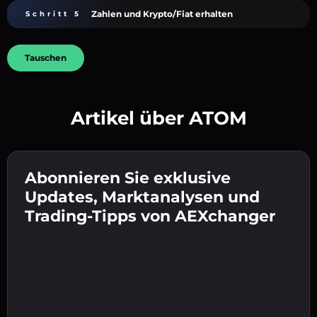
Zahlen und Krypto/Fiat erhalten
Schritt 5
Tauschen
Artikel über ATOM
Erstelle ein starkes Passwort 👉 fahre mit der
Verifizierung fort.
Abonnieren Sie exklusive
Gib deine Krypto-Wallet-Adresse ein 👉 fahre
Sende die Einzahlung 👉 erhalte Krypto oder
mit dem nächsten Schritt fort.
Updates, Marktanalysen und
Fiat in deiner Wallet.
Bestätige deine Identität 👉 fahre mit dem
Trading-Tipps von AEXchanger
letzten Schritt fort.