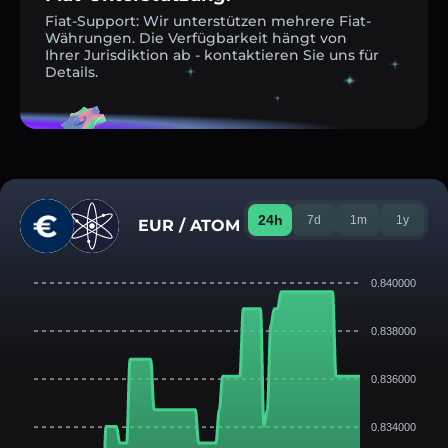
Fiat-Support: Wir unterstützen mehrere Fiat-
Währungen. Die Verfügbarkeit hängt von
Ihrer Jurisdiktion ab - kontaktieren Sie uns für
Details.
24h
7d
1m
1y
EUR / ATOM
0.840000
0.838000
0.836000
0.834000