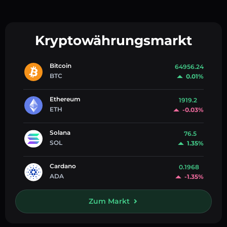
Kryptowährungsmarkt
Bitcoin
64956.24
BTC
0.01%
Ethereum
1919.2
ETH
-0.03%
Solana
76.5
SOL
1.35%
Cardano
0.1968
ADA
-1.35%
Zum Markt