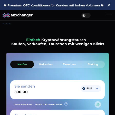
💎 Premium OTC Konditionen für Kunden mit hohen Volumen 💎
Startseite
Einfach
Kryptowährungstausch –
Kaufen, Verkaufen, Tauschen mit wenigen Klicks
Kaufen
Verkaufen
Tauschen
Staking
Sie senden
EUR
Geschätzter Kurs:
1 EUR ~
0.80267600
ATOM