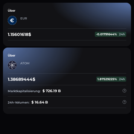
Über
EUR
1.15601618$
-0.01791644%
24h
Über
ATOM
1.38689444$
1.87529225%
24h
$ 726.19 B
Marktkapitalisierung:
$ 16.64 B
24h-Volumen: